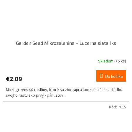
Garden Seed Mikrozelenina – Lucerna siata 1ks
Skladom
(>5 ks)
Do košíka
€2,09
Microgreens sú rastliny, ktoré sa zbierajú a konzumujú na začiatku
svojho rastu ako prvý - pár listov.
Kód:
7615