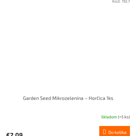
Kód:
7617
Garden Seed Mikrozelenina – Horčica 1ks
Skladom
(>5 ks)
Do košíka
€2,09