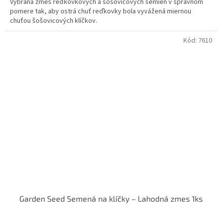
Vybraná zmes reďkovkových a šošovicových semien v správnom
pomere tak, aby ostrá chuť reďkovky bola vyvážená miernou
chuťou šošovicových klíčkov.
Kód:
7610
Garden Seed Semená na klíčky – Lahodná zmes 1ks