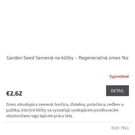
Garden Seed Semená na klíčky – Regeneračná zmes 1ks
Vypredané
DETAIL
€2,62
Zmes obsahujúca semená: horčica, ďatelina, potočnica, reďkev a
pažítka, ktorých klíčky sa vyznačujú vynikajúcimi posilňovacími
vlastnosťami regu lujúcimi prácu tela.
Kód:
7611