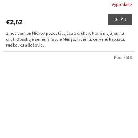
Vypredané
DETAIL
€2,62
Zmes semien klíčkov pozostávajúca z druhov, ktoré majú jemnú
chuť. Obsahuje semená fazule Mungo, lucernu, červenú kapustu,
reďkovku a šošovicu.
Kód:
7618