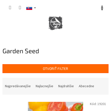
Prejsť
na
obsah
NÁKUPNÝ
KOŠÍK
Garden Seed
OTVORIŤ FILTER
R
a
Najpredávanejšie
Najlacnejšie
Najdrahšie
Abecedne
d
e
V
n
Kód:
19201
ý
i