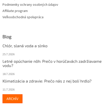
v
Podmienky ochrany osobných údajov
ý
Affiliate program
p
Veľkoobchodná spolupráca
i
s
u
Blog
Chlór, slaná voda a slnko
25.7.2026
Letné opúchanie nôh: Prečo v horúčavách zadržiavame
vodu?
18.7.2026
Klimatizácia a zdravie: Prečo nás z nej bolí hrdlo?
11.7.2026
ARCHÍV