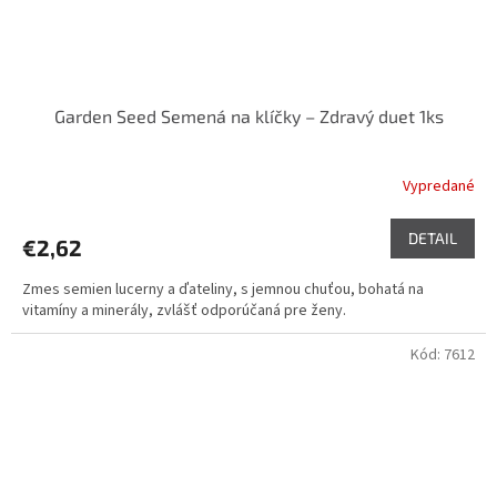
Garden Seed Semená na klíčky – Zdravý duet 1ks
Vypredané
DETAIL
€2,62
Zmes semien lucerny a ďateliny, s jemnou chuťou, bohatá na
vitamíny a minerály, zvlášť odporúčaná pre ženy.
Kód:
7612