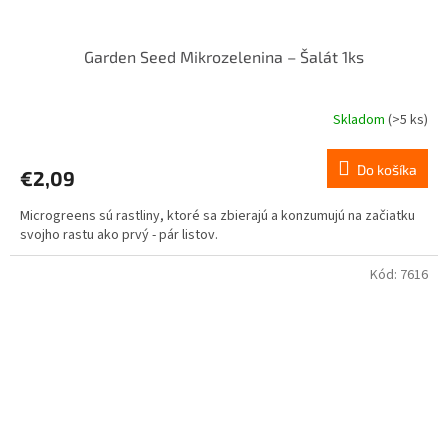
Garden Seed Mikrozelenina – Šalát 1ks
Skladom
(>5 ks)
Do košíka
€2,09
Microgreens sú rastliny, ktoré sa zbierajú a konzumujú na začiatku
svojho rastu ako prvý - pár listov.
Kód:
7616