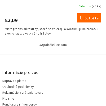
Skladom
(>5 ks)
Do košíka
€2,09
Microgreens sú rastliny, ktoré sa zbierajú a konzumujú na začiatku
svojho rastu ako prvý - pár listov.
12
položiek celkom
O
v
l
Z
á
á
d
p
a
ä
Informácie pre vás
c
t
i
Doprava a platba
i
e
Obchodné podmienky
p
e
r
Reklamácie a vrátenie tovaru
v
Kto sme
k
Ponuka pre influencerov
y