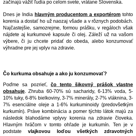
začínajú vážiť ľudia po celom svete, vrátane Slovenska.
Dnes je India
hlavným producentom a exportérom
tohto
korenia a dostať ho už naozaj všade a v rôznych podobách.
Najčastejšie, samozrejme, formou prášku, v regáloch však
nájdete aj kurkumové kapsule či olej. Záleží už na vašom
výbere, či ju chcete pridať do obeda, alebo konzumovať
výhradne pre jej vplyv na zdravie.
Čo kurkuma obsahuje a ako ju konzumovať?
Poďme sa pozrieť,
čo tento šikovný prášok vlastne
obsahuje
. Zhruba 60-70% sú sacharidy, 6-13% voda, 5-
10% tuky, 6-8% bielkoviny, 3-7% minerály, 2-7% vláknina, 3-
7% esenciálne oleje a 1-6% kurkuminoidy (predovšetkým
kurkumín). Práve kombinácia a pomer týchto látok majú za
následok blahodárne vplyvy korenia na zdravie človeka.
Hlavným hráčom v tomto ohľade je kurkumín. Ten je v
podstate
vlajkovou loďou všetkých zdravotných