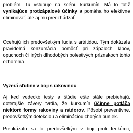
problém. Tu vstupuje na scénu kurkumín. Má to totiž
vynikajúce protizápalové účinky
a pomáha ho efektívne
eliminovať, ale aj mu predchádzať.
Oceňujú ich
predovšetkým ľudia s artritídou
. Tým dokázala
pravidelná konzumácia pomôcť pri zápaloch kĺbov,
opuchoch či iných dlhodobých bolestivých príznakoch tohto
ochorenia.
Vyzerá sľubne v boji s rakovinou
Aj keď vedecké testy a štúdie ešte stále prebiehajú,
doterajšie závery tvrdia, že kurkumín
účinne potláča
niektoré formy rakoviny a nádorov
. Pôsobí preventívne,
predovšetkým detekciou a elimináciou chorých buniek.
Preukázalo sa to predovšetkým v boji proti leukémii,