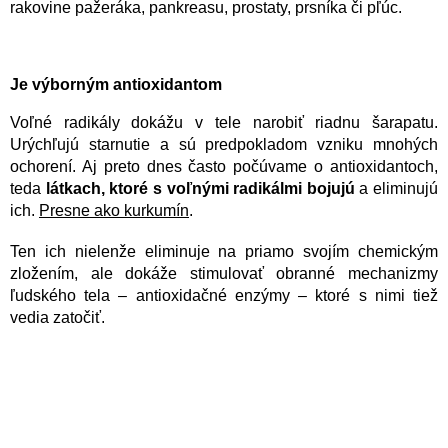
rakovine pažeráka, pankreasu, prostaty, prsníka či pľúc.
Je výborným antioxidantom
Voľné radikály dokážu v tele narobiť riadnu šarapatu.
Urýchľujú starnutie a sú predpokladom vzniku mnohých
ochorení. Aj preto dnes často počúvame o antioxidantoch,
teda
látkach, ktoré s voľnými radikálmi bojujú
a eliminujú
ich.
Presne ako kurkumín
.
Ten ich nielenže eliminuje na priamo svojím chemickým
zložením, ale dokáže stimulovať obranné mechanizmy
ľudského tela – antioxidačné enzýmy – ktoré s nimi tiež
vedia zatočiť.