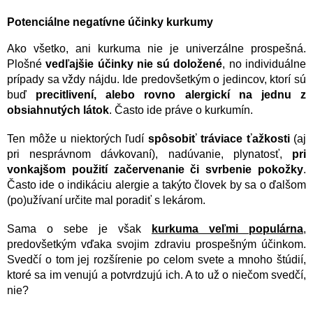
Potenciálne negatívne účinky kurkumy
Ako všetko, ani kurkuma nie je univerzálne prospešná.
Plošné
vedľajšie účinky nie sú doložené
, no individuálne
prípady sa vždy nájdu. Ide predovšetkým o jedincov, ktorí sú
buď
precitlivení, alebo rovno alergickí na jednu z
obsiahnutých látok
. Často ide práve o kurkumín.
Ten môže u niektorých ľudí
spôsobiť tráviace ťažkosti
(aj
pri nesprávnom dávkovaní), nadúvanie, plynatosť,
pri
vonkajšom použití začervenanie či svrbenie pokožky
.
Často ide o indikáciu alergie a takýto človek by sa o ďalšom
(po)užívaní určite mal poradiť s lekárom.
Sama o sebe je však
kurkuma veľmi populárna
,
predovšetkým vďaka svojim zdraviu prospešným účinkom.
Svedčí o tom jej rozšírenie po celom svete a mnoho štúdií,
ktoré sa im venujú a potvrdzujú ich. A to už o niečom svedčí,
nie?