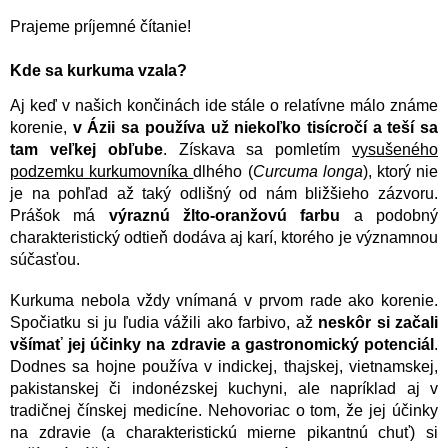
Prajeme príjemné čítanie!
Kde sa kurkuma vzala?
Aj keď v našich končinách ide stále o relatívne málo známe
korenie,
v Ázii sa používa už niekoľko tisícročí a teší sa
tam veľkej obľube
. Získava sa pomletím
vysušeného
podzemku kurkumovníka
dlhého (
Curcuma longa
), ktorý nie
je na pohľad až taký odlišný od nám bližšieho zázvoru.
Prášok má
výraznú žlto-oranžovú farbu
a podobný
charakteristický odtieň dodáva aj karí, ktorého je významnou
súčasťou.
Kurkuma nebola vždy vnímaná v prvom rade ako korenie.
Spočiatku si ju ľudia vážili ako farbivo, až
neskôr si začali
všímať jej účinky na zdravie a gastronomický potenciál
.
Dodnes sa hojne používa v indickej, thajskej, vietnamskej,
pakistanskej či indonézskej kuchyni, ale napríklad aj v
tradičnej čínskej medicíne. Nehovoriac o tom, že jej účinky
na zdravie (a charakteristickú mierne pikantnú chuť) si