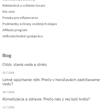
e
Reklamácie a vrátenie tovaru
Kto sme
Ponuka pre influencerov
Podmienky ochrany osobných údajov
Affiliate program
Veľkoobchodná spolupráca
Blog
Chlór, slaná voda a slnko
25.7.2026
Letné opúchanie nôh: Prečo v horúčavách zadržiavame
vodu?
18.7.2026
Klimatizácia a zdravie: Prečo nás z nej bolí hrdlo?
11.7.2026