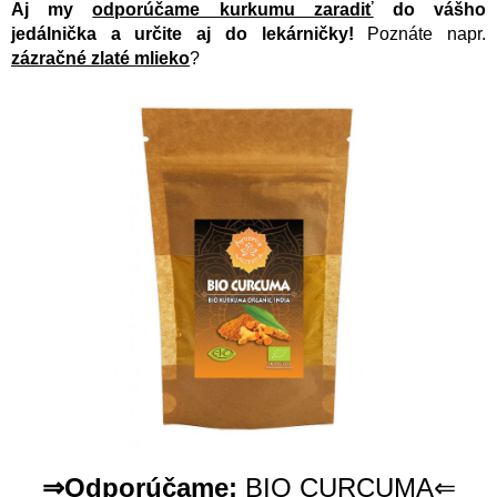
Aj my
odporúčame kurkumu zaradiť
do vášho
jedálnička a určite aj do lekárničky!
Poznáte napr.
zázračné zlaté mlieko
?
⇒Odporúčame:
BIO CURCUMA⇐