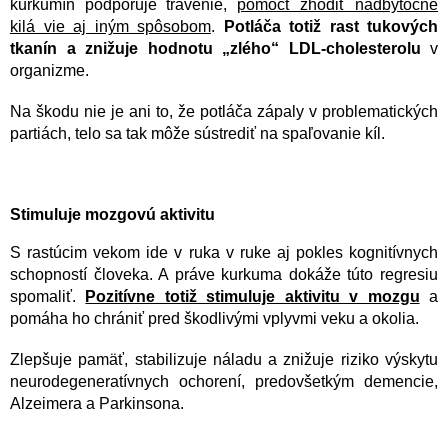
kurkumín podporuje trávenie,
pomôcť zhodiť nadbytočné
kilá vie aj iným spôsobom
.
Potláča totiž rast tukových
tkanín a znižuje hodnotu „zlého“ LDL-cholesterolu
v
organizme.
Na škodu nie je ani to, že potláča zápaly v problematických
partiách, telo sa tak môže sústrediť na spaľovanie kíl.
Stimuluje mozgovú aktivitu
S rastúcim vekom ide v ruka v ruke aj pokles kognitívnych
schopností človeka. A práve kurkuma dokáže túto regresiu
spomaliť.
Pozitívne totiž stimuluje aktivitu v mozgu
a
pomáha ho chrániť pred škodlivými vplyvmi veku a okolia.
Zlepšuje pamäť, stabilizuje náladu a znižuje riziko výskytu
neurodegeneratívnych ochorení, predovšetkým demencie,
Alzeimera a Parkinsona.