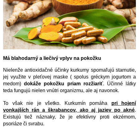
Má blahodarný a liečivý vplyv na pokožku
Nielenže antioxidačné účinky kurkumy spomaľujú starnutie,
jej využite v pleťovej maske ( spolus gréckym jogurtom a
medom)
dokáže pokožku priam rozžiariť
. Účinné látky
teda fungujú nielen vnútri organizmu, ale aj navonok.
To však nie je všetko. Kurkumín pomáha
pri hojení
vonkajších rán a škrabancov, ako aj jaziev po akné
.
Existujú tiež náznaky, že je efektívny proti ekzémom,
psoriáze či svrabu.