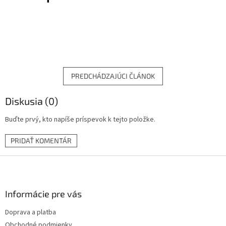
PREDCHÁDZAJÚCI ČLÁNOK
Diskusia (0)
Buďte prvý, kto napíše príspevok k tejto položke.
PRIDAŤ KOMENTÁR
Z
á
p
ä
Informácie pre vás
t
Doprava a platba
i
Obchodné podmienky