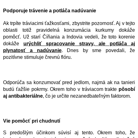
Podporuje trávenie a potláča nadúvanie
Ak trpíte tráviacimi ťažkosťami, zbystrite pozornosť. Aj v tejto
oblasti totiž pravidelná konzumácia kurkumy dokáže
pomôcť. Už starí Číňania a Indovia vedeli, že toto korenie
dokáže
urýchliť spracovanie stravy, ale potláča aj
plynatosť a nadúvanie
. Dnes by sme povedali, že
pozitívne stimuluje črevnú flóru.
Odporúča sa konzumovať pred jedlom, najmä ak na tanieri
budú ťažšie pokrmy. Okrem toho v tráviacom trakte
pôsobí
aj antibakteriálne
, čo je určite nezanedbateľným faktorom.
Vie pomôcť pri chudnutí
S predošlým účinkom súvisí aj tento. Okrem toho, že