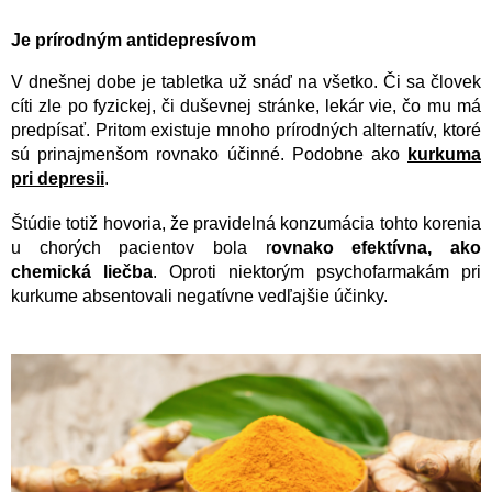
Je prírodným antidepresívom
V dnešnej dobe je tabletka už snáď na všetko. Či sa človek
cíti zle po fyzickej, či duševnej stránke, lekár vie, čo mu má
predpísať. Pritom existuje mnoho prírodných alternatív, ktoré
sú prinajmenšom rovnako účinné. Podobne ako
kurkuma
pri depresii
.
Štúdie totiž hovoria, že pravidelná konzumácia tohto korenia
u chorých pacientov bola r
ovnako efektívna, ako
chemická liečba
. Oproti niektorým psychofarmakám pri
kurkume absentovali negatívne vedľajšie účinky.