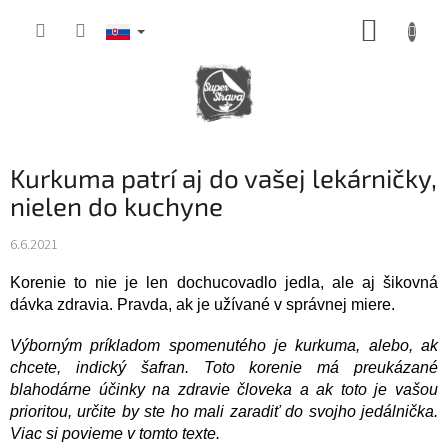
Prejsť
NÁKUP
na
obsah
KOŠÍK
Kurkuma patrí aj do vašej lekárničky,
nielen do kuchyne
6.6.2021
Korenie to nie je len dochucovadlo jedla, ale aj šikovná
dávka zdravia. Pravda, ak je užívané v správnej miere.
Výborným príkladom spomenutého je kurkuma, alebo, ak
chcete, indický šafran. Toto korenie má preukázané
blahodárne účinky na zdravie človeka a ak toto je vašou
prioritou, určite by ste ho mali zaradiť do svojho jedálnička.
Viac si povieme v tomto texte.