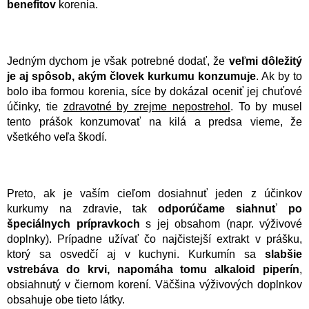
benefitov
korenia.
Jedným dychom je však potrebné dodať, že
veľmi dôležitý
je aj spôsob, akým človek kurkumu konzumuje
. Ak by to
bolo iba formou korenia, síce by dokázal oceniť jej chuťové
účinky, tie
zdravotné by zrejme nepostrehol
. To by musel
tento prášok konzumovať na kilá a predsa vieme, že
všetkého veľa škodí.
Preto, ak je vaším cieľom dosiahnuť jeden z účinkov
kurkumy na zdravie, tak
odporúčame siahnuť po
špeciálnych prípravkoch
s jej obsahom (napr. výživové
doplnky). Prípadne užívať čo najčistejší extrakt v prášku,
ktorý sa osvedčí aj v kuchyni. Kurkumín sa
slabšie
vstrebáva do krvi, napomáha tomu alkaloid piperín
,
obsiahnutý v čiernom korení. Väčšina výživových doplnkov
obsahuje obe tieto látky.