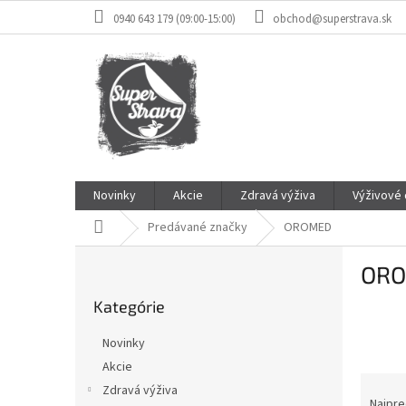
Prejsť
0940 643 179 (09:00-15:00)
obchod@superstrava.sk
na
obsah
Novinky
Akcie
Zdravá výživa
Výživové
Domov
Predávané značky
OROMED
B
OR
o
Preskočiť
č
Kategórie
kategórie
n
ý
Novinky
p
Akcie
a
R
Zdravá výživa
n
a
Najpre