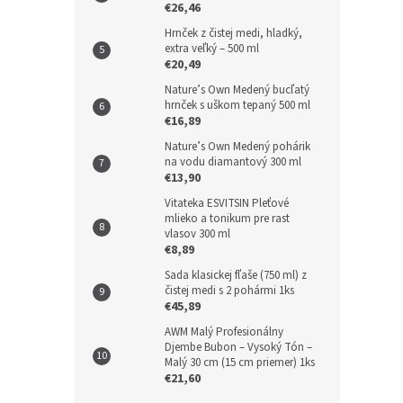
€26,46
Hrnček z čistej medi, hladký,
extra veľký – 500 ml
€20,49
Nature’s Own Medený bucľatý
hrnček s uškom tepaný 500 ml
€16,89
Nature’s Own Medený pohárik
na vodu diamantový 300 ml
€13,90
Vitateka ESVITSIN Pleťové
mlieko a tonikum pre rast
vlasov 300 ml
€8,89
Sada klasickej fľaše (750 ml) z
čistej medi s 2 pohármi 1ks
€45,89
AWM Malý Profesionálny
Djembe Bubon – Vysoký Tón –
Malý 30 cm (15 cm priemer) 1ks
€21,60