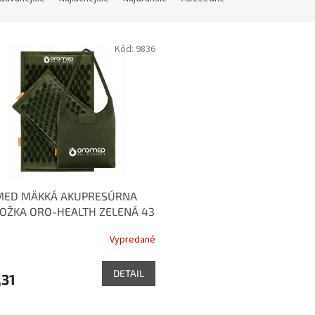
Kód:
9836
ED MÄKKÁ AKUPRESÚRNA
OŽKA ORO-HEALTH ZELENÁ 43
CM 1ks
Vypredané
DETAIL
,31
O