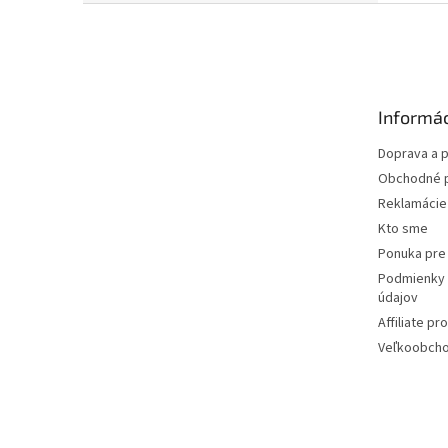
Z
á
p
ä
t
Informác
i
e
Doprava a p
Obchodné 
Reklamácie 
Kto sme
Ponuka pre 
Podmienky 
údajov
Affiliate p
Veľkoobcho