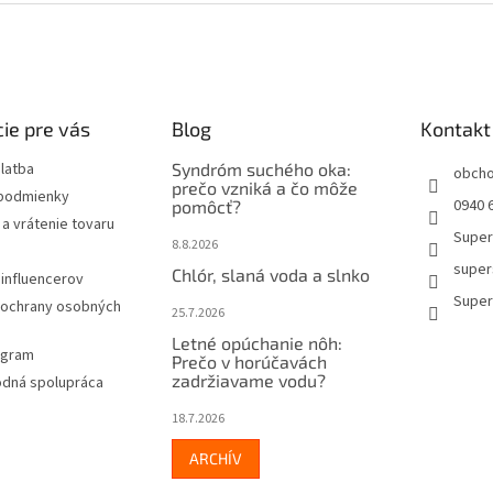
ie pre vás
Blog
Kontakt
latba
Syndróm suchého oka:
obch
prečo vzniká a čo môže
podmienky
0940 6
pomôcť?
a vrátenie tovaru
Super
8.8.2026
super
Chlór, slaná voda a slnko
influencerov
Super
ochrany osobných
25.7.2026
Letné opúchanie nôh:
rogram
Prečo v horúčavách
zadržiavame vodu?
dná spolupráca
18.7.2026
ARCHÍV