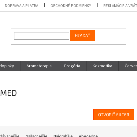
DOPRAVA A PLATBA
OBCHODNÉ PODMIENKY
REKLAMÁCIE A VRÁ
HĽADAŤ
 doplnky
Aromaterapia
Drogéria
Kozmetika
Červen
OMED
OTVORIŤ FILTER
dávanejšie
Najlacnejšie
Najdrahšie
Abecedne