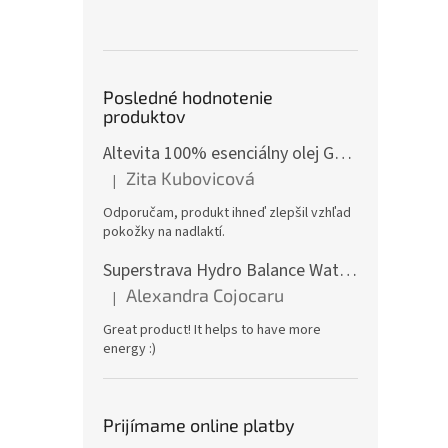
Posledné hodnotenie
produktov
Altevita 100% esenciálny olej GÁFOR – Olej pozitívnej energie 10ml
Zita Kubovicová
|
Hodnotenie produktu je 5 z 5 hviezdičiek.
Odporučam, produkt ihneď zlepšil vzhľad
pokožky na nadlaktí.
Superstrava Hydro Balance Watermelon electrolytes Box 30 x 4,7g
Alexandra Cojocaru
|
Hodnotenie produktu je 5 z 5 hviezdičiek.
Great product! It helps to have more
energy :)
Prijímame online platby