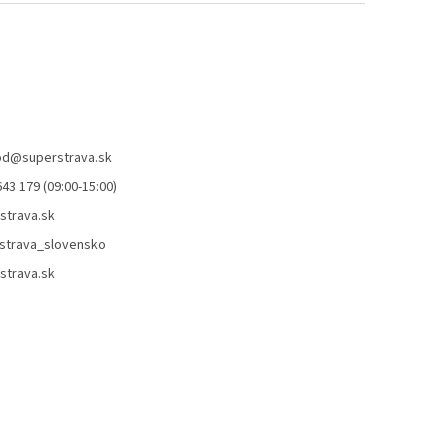
od
@
superstrava.sk
43 179 (09:00-15:00)
strava.sk
strava_slovensko
strava.sk