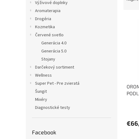
e
Výživové doplnky
d
l
Aromaterapia
e
V
n
Drogéria
ý
i
Kozmetika
p
e
Červené svetlo
i
p
Generácia 4.0
s
r
Generácia 5.0
p
o
Stojany
r
d
o
u
Darčekový sortiment
d
k
Wellness
u
t
Super Pet - Pre zvieratá
OROM
k
o
Šungit
PODL
t
v
Mixéry
X 67 
o
v
Diagnostické testy
€66
Facebook