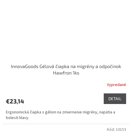
InnovaGoods Gélová čiapka na migrény a odpočinok
Hawfron 1ks
Vypredané
DETAIL
€23,14
Ergonomická čiapka s gélom na zmiernenie migrény, napätia a
bolesti hlavy.
Kód:
10153