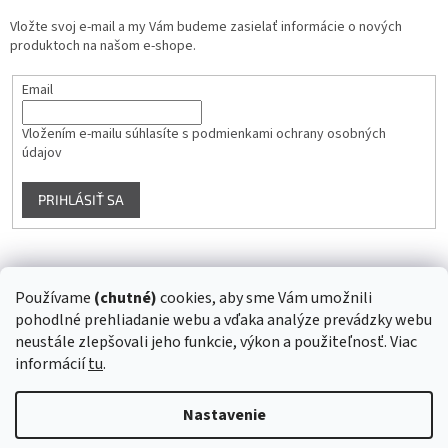
Vložte svoj e-mail a my Vám budeme zasielať informácie o nových
produktoch na našom e-shope.
Email
Vložením e-mailu súhlasíte s
podmienkami ochrany osobných
údajov
PRIHLÁSIŤ SA
Instagram
Používame
(chutné)
cookies, aby sme Vám umožnili
pohodlné prehliadanie webu a vďaka analýze prevádzky webu
Sledovať na Instagrame
neustále zlepšovali jeho funkcie, výkon a použiteľnosť. Viac
informácií
tu
.
Vytvoril Shoptet
Nastavenie