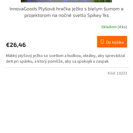
InnovaGoods Plyšová hračka ježko s bielym šumom a
projektorom na nočné svetlo Spikey 1ks
Skladom
(4 ks)
Do košíka
€26,46
Mäkký plyšový ježko so svetlom a hudbou, ideálny, aby sprevádzal
deti pri spánku, a ktorý pomôže, aby sa upokojili a zaspali.
Kód:
10233