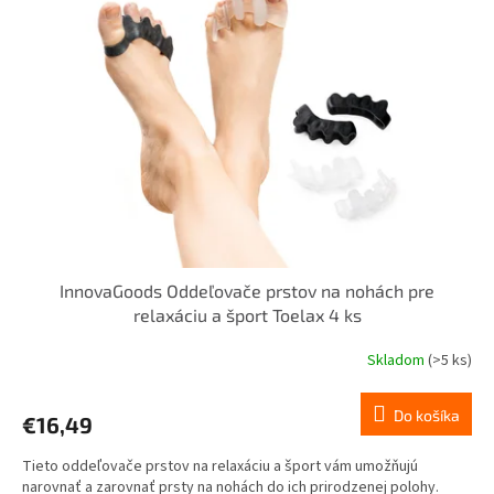
i
p
s
r
p
o
r
d
o
u
d
k
u
t
k
o
t
v
o
v
InnovaGoods Oddeľovače prstov na nohách pre
relaxáciu a šport Toelax 4 ks
Skladom
(>5 ks)
Do košíka
€16,49
Tieto oddeľovače prstov na relaxáciu a šport vám umožňujú
narovnať a zarovnať prsty na nohách do ich prirodzenej polohy.