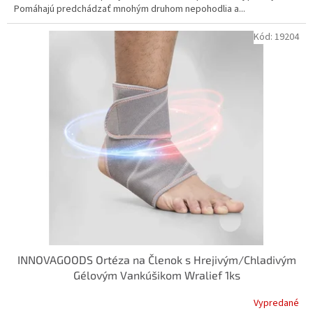
Pomáhajú predchádzať mnohým druhom nepohodlia a...
Kód:
19204
INNOVAGOODS Ortéza na Členok s Hrejivým/Chladivým
Gélovým Vankúšikom Wralief 1ks
Vypredané
Priemerné