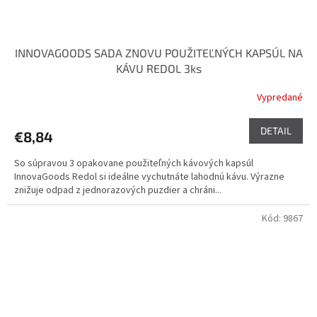
INNOVAGOODS SADA ZNOVU POUŽITEĽNÝCH KAPSÚL NA
KÁVU REDOL 3ks
Vypredané
DETAIL
€8,84
So súpravou 3 opakovane použiteľných kávových kapsúl
InnovaGoods Redol si ideálne vychutnáte lahodnú kávu. Výrazne
znižuje odpad z jednorazových puzdier a chráni...
Kód:
9867