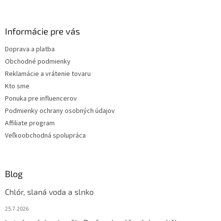
a
c
á
n
i
p
i
e
ä
Informácie pre vás
e
p
t
r
Doprava a platba
i
v
Obchodné podmienky
e
k
y
Reklamácie a vrátenie tovaru
v
Kto sme
ý
Ponuka pre influencerov
p
i
Podmienky ochrany osobných údajov
s
Affiliate program
u
Veľkoobchodná spolupráca
Blog
Chlór, slaná voda a slnko
25.7.2026