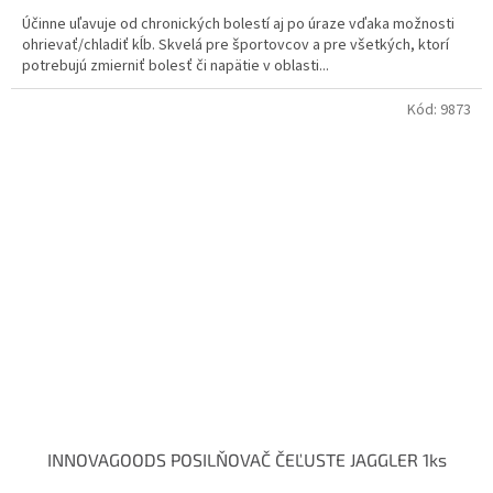
Účinne uľavuje od chronických bolestí aj po úraze vďaka možnosti
ohrievať/chladiť kĺb. Skvelá pre športovcov a pre všetkých, ktorí
potrebujú zmierniť bolesť či napätie v oblasti...
Kód:
9873
INNOVAGOODS POSILŇOVAČ ČEĽUSTE JAGGLER 1ks