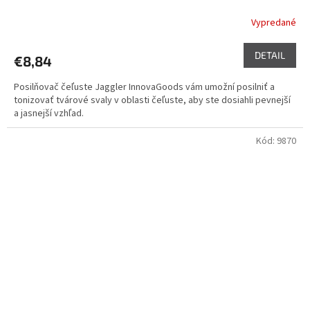
Vypredané
Priemerné
hodnotenie
produktu
DETAIL
€8,84
je
5,0
Posilňovač čeľuste Jaggler InnovaGoods vám umožní posilniť a
z
tonizovať tvárové svaly v oblasti čeľuste, aby ste dosiahli pevnejší
5
a jasnejší vzhľad.
hviezdičiek.
Kód:
9870