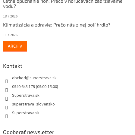
Letné opúchanie nôh: Prečo v horúčavách zadržiavame
vodu?
18.7.2026
Klimatizácia a zdravie: Prečo nás z nej bolí hrdlo?
11.7.2026
ARCHÍV
Kontakt
obchod
@
superstrava.sk
0940 643 179 (09:00-15:00)
Superstrava.sk
superstrava_slovensko
Superstrava.sk
Odoberať newsletter