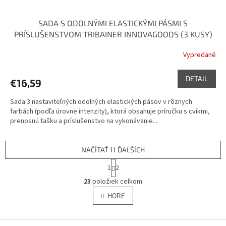
SADA S ODOLNÝMI ELASTICKÝMI PÁSMI S
PRÍSLUŠENSTVOM TRIBAINER INNOVAGOODS (3 KUSY)
Vypredané
DETAIL
€16,59
Sada 3 nastaviteľných odolných elastických pásov v rôznych
farbách (podľa úrovne intenzity), ktorá obsahuje príručku s cvikmi,
prenosnú tašku a príslušenstvo na vykonávanie...
NAČÍTAŤ 11 ĎALŠÍCH
S
1
2
t
O
r
23
položiek celkom
v
á
l
HORE
n
á
k
d
o
v
Z
a