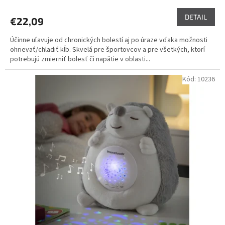
hodnotenie
produktu
DETAIL
€22,09
je
5,0
Účinne uľavuje od chronických bolestí aj po úraze vďaka možnosti
z
ohrievať/chladiť kĺb. Skvelá pre športovcov a pre všetkých, ktorí
5
potrebujú zmierniť bolesť či napätie v oblasti...
hviezdičiek.
Kód:
10236