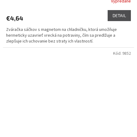
Vypredané
DETAIL
€4,64
Zváračka sáčkov s magnetom na chladničku, ktorá umožňuje
hermeticky uzavrieť vrecká na potraviny, čím sa predlžuje a
zlepšuje ich uchovanie bez straty ich vlastností.
Kód:
9852