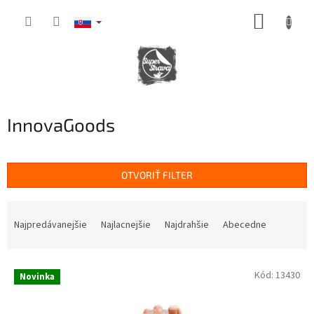
Prejsť
NÁKUP
na
obsah
KOŠÍK
InnovaGoods
OTVORIŤ FILTER
R
a
Najpredávanejšie
Najlacnejšie
Najdrahšie
Abecedne
d
e
V
n
Kód:
13430
Novinka
ý
i
p
e