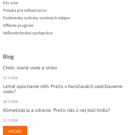
Kto sme
Ponuka pre influencerov
Podmienky ochrany osobných údajov
Affiliate program
Veľkoobchodná spolupráca
Blog
Chlór, slaná voda a slnko
25.7.2026
Letné opúchanie nôh: Prečo v horúčavách zadržiavame
vodu?
18.7.2026
Klimatizácia a zdravie: Prečo nás z nej bolí hrdlo?
11.7.2026
ARCHÍV