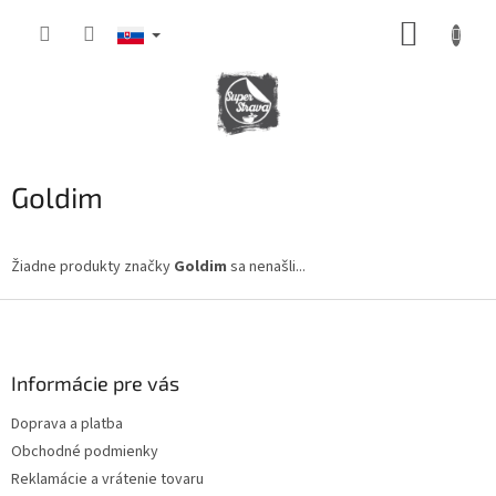
Prejsť
NÁKUP
na
obsah
KOŠÍK
Goldim
Žiadne produkty značky
Goldim
sa nenašli...
Z
á
p
ä
Informácie pre vás
t
Doprava a platba
i
Obchodné podmienky
e
Reklamácie a vrátenie tovaru