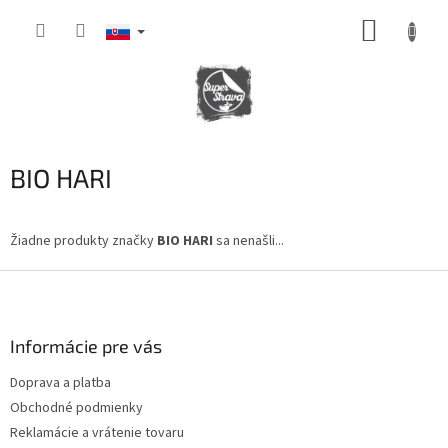
Prejsť
NÁKUP
na
obsah
KOŠÍK
BIO HARI
Žiadne produkty značky
BIO HARI
sa nenašli...
Z
á
p
ä
Informácie pre vás
t
Doprava a platba
i
Obchodné podmienky
e
Reklamácie a vrátenie tovaru