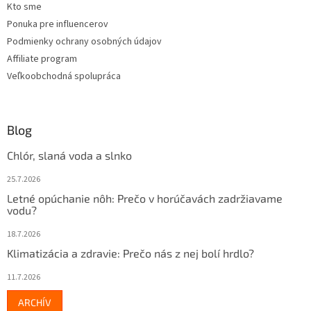
Kto sme
Ponuka pre influencerov
Podmienky ochrany osobných údajov
Affiliate program
Veľkoobchodná spolupráca
Blog
Chlór, slaná voda a slnko
25.7.2026
Letné opúchanie nôh: Prečo v horúčavách zadržiavame
vodu?
18.7.2026
Klimatizácia a zdravie: Prečo nás z nej bolí hrdlo?
11.7.2026
ARCHÍV