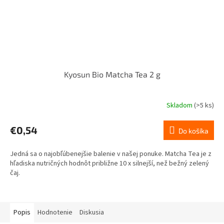
Kyosun Bio Matcha Tea 2 g
Skladom
(>5 ks)
€0,54
Do košíka
Jedná sa o najobľúbenejšie balenie v našej ponuke. Matcha Tea je z
hľadiska nutričných hodnôt približne 10 x silnejší, než bežný zelený
čaj.
Popis
Hodnotenie
Diskusia