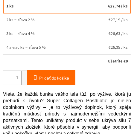
1 ks
€27,74
/ ks
2 ks = zľava 2 %
€27,19
/ ks
3 ks = zľava 4 %
€26,63
/ ks
4 a viac ks = zľava 5 %
€26,35
/ ks
Ušetríte
€0
Pridať do košíka
Viete, že každá bunka vášho tela túži po výžive, ktorá ju
prebudí k životu? Super Collagen Postbiotic je nielen
doplnkom výživy – je to výživový doplnok, ktorý spája
tradičnú múdrosť prírody s najmodernejšími vedeckými
poznatkami. Tento unikátny produkt v sebe ukrýva silu 7
aktívnych zložiek, ktoré pôsobia v synergii, aby podporili
vašu pokožku, vlasy, nechty a celkové zdravie.