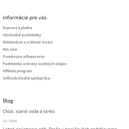
á
p
ä
Informácie pre vás
t
Doprava a platba
i
Obchodné podmienky
e
Reklamácie a vrátenie tovaru
Kto sme
Ponuka pre influencerov
Podmienky ochrany osobných údajov
Affiliate program
Veľkoobchodná spolupráca
Blog
Chlór, slaná voda a slnko
25.7.2026
Letné opúchanie nôh: Prečo v horúčavách zadržiavame