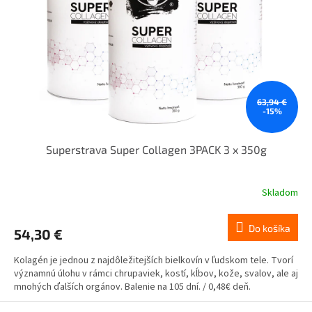
63,94 €
-15%
Superstrava Super Collagen 3PACK 3 x 350g
Skladom
Do košíka
54,30 €
Kolagén je jednou z najdôležitejších bielkovín v ľudskom tele. Tvorí
významnú úlohu v rámci chrupaviek, kostí, kĺbov, kože, svalov, ale aj
mnohých ďalších orgánov. Balenie na 105 dní. / 0,48€ deň.
Z