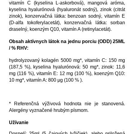
vitamín C (kyselina L-askorbová), mangová aróma,
kyselina hyalurónová (hyaluronát sodný), zinok (citrát
zinok), konzervačná látka: benzoan sodný, vitamín E
(D-alfa tokoferylacetát), konzervačná látka: sorban
draselný, koenzým Q10, vitamín A (retinylacetát).
Obsah aktívnych látok na jednu porciu (ODD) 25ML
/ % RHV:
hydrolyzovaný kolagén 5000 mg*, vitamín C: 150 mg
(187,5 %), kyselina hyalurónová: 50 mg*, zinok: 11,6
mg (116 %), vitamín E: 12 mg (100 %), koenzým Q10:
10 mg*, vitamín A: 800 μg (100 % ).
* Referenčná výživová hodnota nie je stanovená.
Alergény vyznačené hrubým písmom.
Užívanie
Dospelí: 25ml (5 čajových lyžičiek), alebo priložená