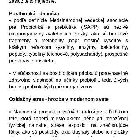
zaslúžite to najlepšie.
Postbiotiká - definícia
• podľa definície Medzinárodnej vedeckej asociácie
pre Probiotiká a prebiotiká (ISAPP) sú neživé
mikroorganizmy a/alebo ich zložky, ako sú bunkové
fragmenty a metabolity (napr. mastné kyseliny s
krátkym reťazcom kyseliny, enzýmy, bakteriocíny,
peptidy, kyseliny teichoové, polysacharidy), prospešné
pre zdravie hostiteľa.
• V súčasnosti sa postbiotikám pripisujú porovnateľné
zdravotné vlastnosti na účinky probiotík, teda živých
buniek probiotických mikroorganizmov.
Oxidačný stres - hrozba v modernom svete
• Nadmerná produkcia voľných radikálov v ľudskom
tele, ktorá zaberá miesto okrem iného pri intenzívnej
fyzickej námahe, strese, expozícii na znečisťujúce
látky, ako sú pesticídy, oxid dusnatý alebo ich zložky