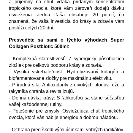
a príjemný na chuť vďaka pridaným koncentrátom
tropického ovocia, ktoré vám zároveň dodajú dávku
osvieženia. Jedna fľaša obsahuje 20 porcií, čo
znamená, že vaša investícia do krásy a zdravia vám
poslúži celých 20 dní.
Presvedčte sa sami o týchto výhodách Super
Collagen Postbiotic 500ml:
- Komplexná starostlivosť: 7 synergicky pôsobiacich
zložiek pre celkovú podporu krásy a zdravia.
- Vysoká vstrebateľnosť: Hydrolyzovaný kolagén a
biofermentované zložky pre maximálnu efektivitu.
- Prírodná sila: Antioxidanty z divokých plodov ruže a
rakytníka chránia a revitalizujú.
- Denná dávka krásy: S ľahkosťou sa stane súčasťou
vašej každodennej rutiny.
- Potešenie pre zmysly: Osviežujúca chuť tropického
ovocia, ktorá vás nabije energiou a dobrou náladou.
- Ochrana pred škodlivými účinkami voľných radikálov.