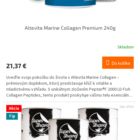
Altevita Marine Collagen Premium 240g
Skladom
Do košíka
21,37 €
Uveďte svoju pokožku do života s Altevita Marine Collagen –
prémiovým doplnkom, ktorý predstavuje kľúč k vitalite a
mladistvému vzhľadu. S unikátnym zložením Peptan®F 2000 LD Fish
Collagen Peptides, tento produkt poskytuje vášmu telu esenciálne
aminokyseliny potrebné na podporu zdravia pokožky, vlasov a
nechtov.
Kód:
SPS24
Akcia
Tip