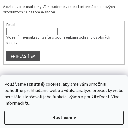
Vložte svoj e-mail a my Vám budeme zasielať informácie o nových
produktoch na našom e-shope.
Email
Vložením e-mailu súhlasíte s
podmienkami ochrany osobných
údajov
PRIHLÁSIŤ SA
Instagram
Používame
(chutné)
cookies, aby sme Vám umožnili
pohodlné prehliadanie webu a vďaka analýze prevádzky webu
Sledovať na Instagrame
neustále zlepšovali jeho funkcie, výkon a použiteľnosť. Viac
informácií
tu
.
Vytvoril Shoptet
Nastavenie