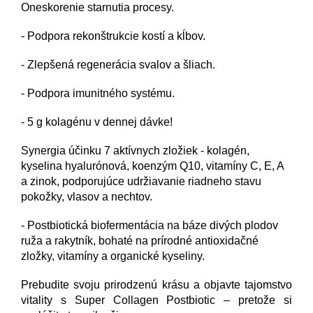
Oneskorenie starnutia procesy.
- Podpora rekonštrukcie kostí a kĺbov.
- Zlepšená regenerácia svalov a šliach.
- Podpora imunitného systému.
- 5 g kolagénu v dennej dávke!
Synergia účinku 7 aktívnych zložiek - kolagén,
kyselina hyalurónová, koenzým Q10, vitamíny C, E, A
a zinok, podporujúce udržiavanie riadneho stavu
pokožky, vlasov a nechtov.
- Postbiotická biofermentácia na báze divých plodov
ruža a rakytník, bohaté na prírodné antioxidačné
zložky, vitamíny a organické kyseliny.
Prebudite svoju prirodzenú krásu a objavte tajomstvo
vitality s Super Collagen Postbiotic – pretože si