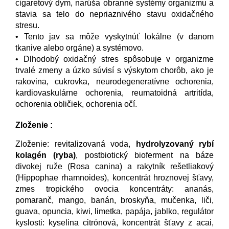
cigaretový dym, narúša obranné systémy organizmu a
stavia sa telo do nepriaznivého stavu oxidačného
stresu.
• Tento jav sa môže vyskytnúť lokálne (v danom
tkanive alebo orgáne) a systémovo.
• Dlhodobý oxidačný stres spôsobuje v organizme
trvalé zmeny a úzko súvisí s výskytom chorôb, ako je
rakovina, cukrovka, neurodegeneratívne ochorenia,
kardiovaskulárne ochorenia, reumatoidná artritída,
ochorenia obličiek, ochorenia očí.
Zloženie :
Zloženie: revitalizovaná voda,
hydrolyzovaný rybí
kolagén
(ryba)
, postbiotický bioferment na báze
divokej ruže (Rosa canina) a rakytník rešetliakový
(Hippophae rhamnoides), koncentrát hroznovej šťavy,
zmes tropického ovocia koncentráty: ananás,
pomaranč, mango, banán, broskyňa, mučenka, liči,
guava, opuncia, kiwi, limetka, papája, jablko, regulátor
kyslosti: kyselina citrónová, koncentrát šťavy z acai,