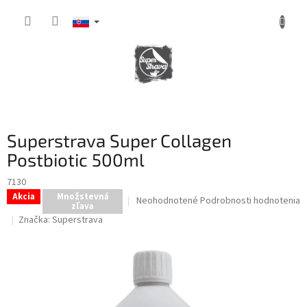
Prejsť
na
obsah
NÁKUPNÝ
KOŠÍK
Superstrava Super Collagen
Postbiotic 500ml
7130
Akcia
Množstevná
Priemerné
Neohodnotené
Podrobnosti hodnotenia
zľava
hodnotenie
Značka:
Superstrava
produktu
je
0,0
z
5
hviezdičiek.