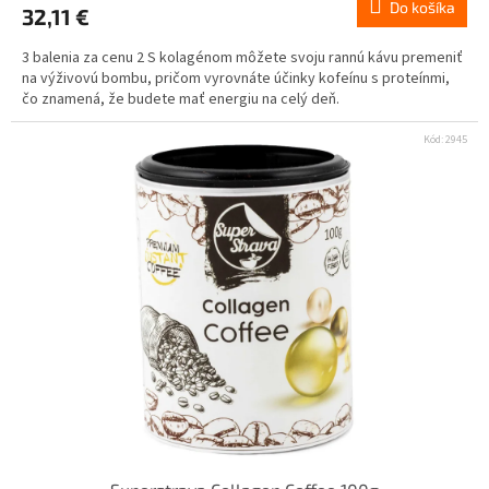
Do košíka
32,11 €
3 balenia za cenu 2 S kolagénom môžete svoju rannú kávu premeniť
na výživovú bombu, pričom vyrovnáte účinky kofeínu s proteínmi,
čo znamená, že budete mať energiu na celý deň.
Kód:
2945