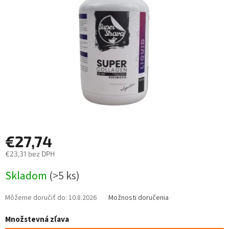
€27,74
€23,31 bez DPH
Jednotková
Skladom
(>5 ks)
cena:
Môžeme doručiť do:
10.8.2026
Možnosti doručenia
Množstevná zľava