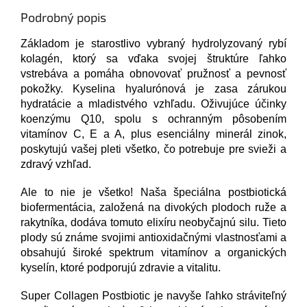
Podrobný popis
Základom je starostlivo vybraný hydrolyzovaný rybí
kolagén, ktorý sa vďaka svojej štruktúre ľahko
vstrebáva a pomáha obnovovať pružnosť a pevnosť
pokožky. Kyselina hyalurónová je zasa zárukou
hydratácie a mladistvého vzhľadu. Oživujúce účinky
koenzýmu Q10, spolu s ochranným pôsobením
vitamínov C, E a A, plus esenciálny minerál zinok,
poskytujú vašej pleti všetko, čo potrebuje pre svieži a
zdravý vzhľad.
Ale to nie je všetko! Naša špeciálna postbiotická
biofermentácia, založená na divokých plodoch ruže a
rakytníka, dodáva tomuto elixíru neobyčajnú silu. Tieto
plody sú známe svojimi antioxidačnými vlastnosťami a
obsahujú široké spektrum vitamínov a organických
kyselín, ktoré podporujú zdravie a vitalitu.
Super Collagen Postbiotic je navyše ľahko stráviteľný