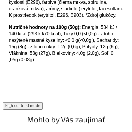
kyslosti (E296), farbivá (čierna mrkva, spirulina,
oranžová mrkva), arómy, sladidlo ( erytritol, lacesulfam-
K
prostriedok (erytritol, E296, E903).
*Zdroj glukózy.
Nutričné hodnoty na 100g (50g):
Energia: 584 kJ /
140 kcal (293 kJ/70 kcal), Tuky 0,0 (<0,0g) - z toho
nasýtené mastné kyseliny: <0,0 g(<0,0g
), Sacharidy:
15g (8g) - z toho cukry: 1,2g (0,6g), Polyoly: 12g (6g),
Vláknina: 53g (27g), Bielkoviny: 4,0g (2,0g), Soľ: 0
,05g (0,03g).
High-contrast mode
Mohlo by Vás zaujímať