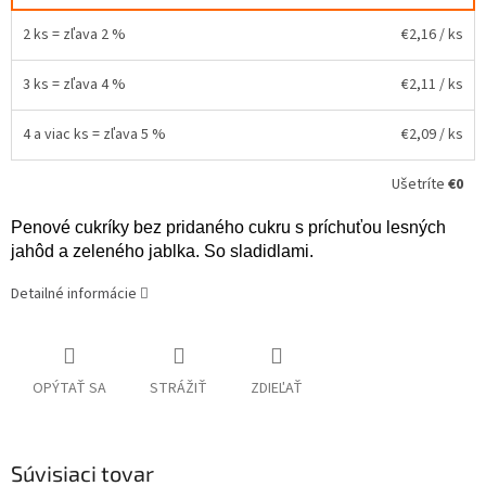
2 ks = zľava 2 %
€2,16
/ ks
3 ks = zľava 4 %
€2,11
/ ks
4 a viac ks = zľava 5 %
€2,09
/ ks
Ušetríte
€0
Penové cukríky bez pridaného cukru s príchuťou lesných
jahôd a zeleného jablka.
So sladidlami.
Detailné informácie
OPÝTAŤ SA
STRÁŽIŤ
ZDIEĽAŤ
Súvisiaci tovar