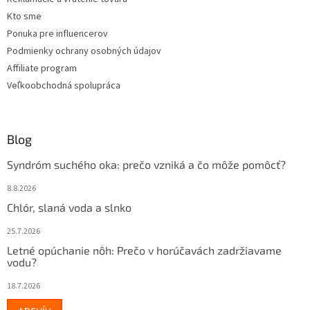
Kto sme
Ponuka pre influencerov
Podmienky ochrany osobných údajov
Affiliate program
Veľkoobchodná spolupráca
Blog
Syndróm suchého oka: prečo vzniká a čo môže pomôcť?
8.8.2026
Chlór, slaná voda a slnko
25.7.2026
Letné opúchanie nôh: Prečo v horúčavách zadržiavame
vodu?
18.7.2026