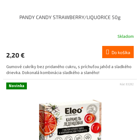
PANDY CANDY STRAWBERRY/LIQUORICE 50g
Skladom
Do košíka
2,20 €
Gumové cukríky bez pridaného cukru, s príchuťou jahôd a sladkého
drievka. Dokonalá kombinácia sladkého a slaného!
Kód:
83282
Novinka