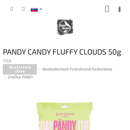
Prejsť
NÁKUP
na
obsah
KOŠÍK
PANDY CANDY FLUFFY CLOUDS 50g
7710
Množstevná
Priemerné
Neohodnotené
Podrobnosti hodnotenia
zľava
hodnotenie
Značka:
PANDY
produktu
je
0,0
z
5
hviezdičiek.