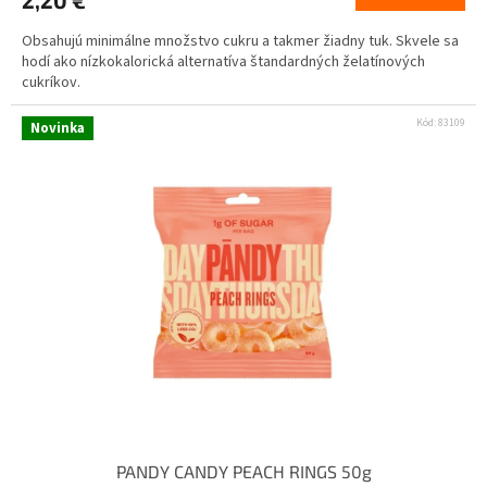
Obsahujú minimálne množstvo cukru a takmer žiadny tuk. Skvele sa
hodí ako nízkokalorická alternatíva štandardných želatínových
cukríkov.
Kód:
83109
Novinka
PANDY CANDY PEACH RINGS 50g