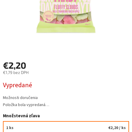
€2,20
€1,79 bez DPH
Jednotková
Vypredané
cena:
Možnosti doručenia
Položka bola vypredaná…
Množstevná zľava
1 ks
€2,20
/ ks