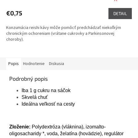
hodnotenie
produktu
€0,75
DETAIL
je
5,0
Konzumácia reishi kávy môže pomôcť predchádzať niekoľkým
z
chronickým ochoreniam (vrátane cukrovky a Parkinsonovej
5
choroby).
hviezdičiek.
Popis
Hodnotenie
Diskusia
Podrobný popis
Iba 1 g cukru na sáčok
Skvelá chuť
Ideálna veľkosť na cesty
Zloženie:
Polydextróza (vláknina), izomalto-
oligosacharidy *, voda, želatína (hovädzie), regulátor