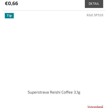
€0,66
DETAIL
Kód:
SPS33
Tip
Superstrava Reishi Coffee 3,1g
Vypredané
Priemerné