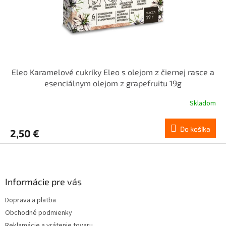
Eleo Karamelové cukríky Eleo s olejom z čiernej rasce a
esenciálnym olejom z grapefruitu 19g
Skladom
Do košíka
2,50 €
Z
á
p
ä
Informácie pre vás
t
Doprava a platba
i
Obchodné podmienky
e
Reklamácie a vrátenie tovaru