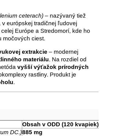
plenium ceterach)
– nazývaný tiež
a v európskej tradičnej ľudovej
celej Európe a Stredomorí, kde ho
ou močových ciest.
zvukovej extrakcie
– modernej
tlinného materiálu
. Na rozdiel od
 metóda
vyšší výťažok prírodných
tokomplexy rastliny. Produkt je
oholu
.
Obsah v ODD (120 kvapiek)
arum DC.)
885 mg