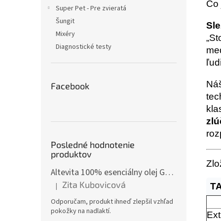
Čo 
Super Pet - Pre zvieratá
Šungit
Sle
Mixéry
„St
Diagnostické testy
med
ľud
Náš
Facebook
tec
kla
zlú
roz
Posledné hodnotenie
produktov
Zlo
Altevita 100% esenciálny olej GÁFOR – Olej pozitívnej energie 10ml
Zita Kubovicová
|
T
Hodnotenie produktu je 5 z 5 hviezdičiek.
Odporučam, produkt ihneď zlepšil vzhľad
pokožky na nadlaktí.
Ext