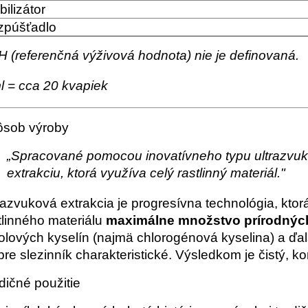
bilizátor
zpúšťadlo
 (referenčná výživová hodnota) nie je definovaná.
l = cca 20 kvapiek
sob výroby
„Spracované pomocou inovatívneho typu ultrazvuko
extrakciu, ktorá využíva celý rastlinný materiál."
razvuková extrakcia je progresívna technológia, kt
tlinného materiálu
maximálne množstvo prírodných
olových kyselín (najmä chlorogénová kyselina) a ďal
pre slezinník charakteristické. Výsledkom je čistý, 
dičné použitie