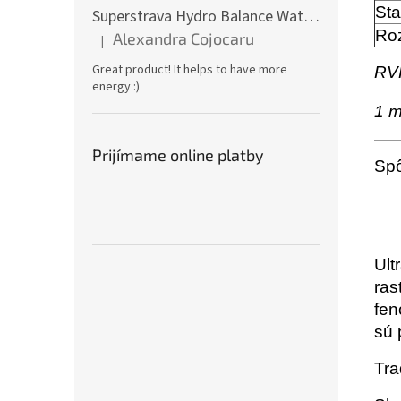
Sta
Superstrava Hydro Balance Watermelon electrolytes Box 30 x 4,7g
Ro
Alexandra Cojocaru
|
Hodnotenie produktu je 5 z 5 hviezdičiek.
Great product! It helps to have more
RVH
energy :)
1 m
Prijímame online platby
Spô
Ult
ras
fen
sú 
Tra