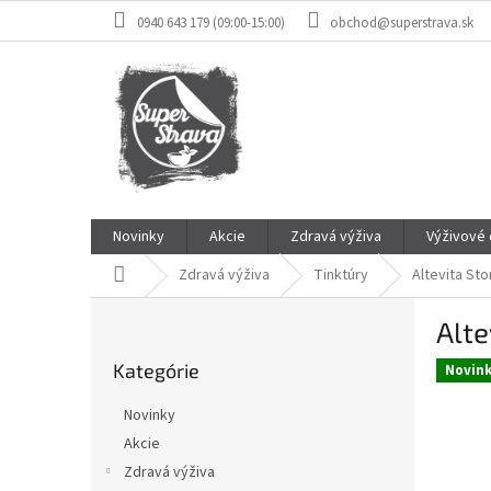
Prejsť
0940 643 179 (09:00-15:00)
obchod@superstrava.sk
na
obsah
Novinky
Akcie
Zdravá výživa
Výživové
Domov
Zdravá výživa
Tinktúry
Altevita St
B
Alte
o
Preskočiť
č
Kategórie
kategórie
Novin
n
ý
Novinky
p
Akcie
a
Zdravá výživa
n