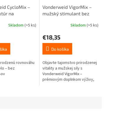
id CycloMix –
Vonderweid VigorMix –
ktúr na
mužský stimulant bez
čný cyklus bez
alkoholu 100ml
Skladom
(>5 ks)
Skladom
(>5 ks)
 100ml
€18,35
šíka
Do košíka
irodzenú rovnováhu
Objavte tajomstvo prirodzenej
elo – bez
vitality a mužskej sily s
sov
Vonderweid VigorMix –
prémiovým doplnkom výživy,
ktorý zmení váš život!