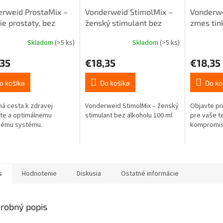
rweid ProstaMix –
Vonderweid StimolMix –
Vonderwe
ie prostaty, bez
ženský stimulant bez
zmes tin
olu 100ml
alkoholu 100ml
menštrua
Skladom
(>5 ks)
Skladom
(>5 ks)
alkoholu
,35
€18,35
€18,35
o košíka
Do košíka
Do ko
ná cesta k zdravej
Vonderweid StimolMix – ženský
Objavte pr
te a optimálnemu
stimulant bez alkoholu 100 ml
pre vaše t
ému systému.
kompromi
s
Hodnotenie
Diskusia
Ostatné informácie
robný popis