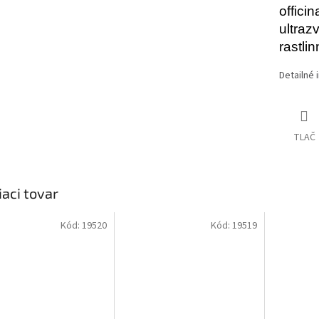
offici
ultraz
rastli
Detailné 
TLAČ
iaci tovar
Kód:
19520
Kód:
19519