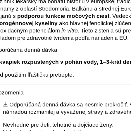
zinník lekársky má bohatú históriu v európskej tradi
namy z oblastí Stredomoria, Balkánu a strednej Euró
janú s
podporou funkcie močových ciest
. Vedeck
orogénnovej kyseliny
ako hlavnej fenolickej zlúčen
ioxidačným potenciálom
in vitro
. Tieto zistenia sú 
ladom pre zdravotné tvrdenia podľa nariadenia EÚ.
porúčaná denná dávka
kvapiek rozpustených v pohári vody, 1–3-krát de
d použitím fľaštičku pretrepte.
ozornenia
⚠️ Odporúčaná denná dávka sa nesmie prekročiť. V
náhradou rozmanitej a vyváženej stravy a zdravého
Nevhodné pre deti, tehotné a dojčiace ženy.