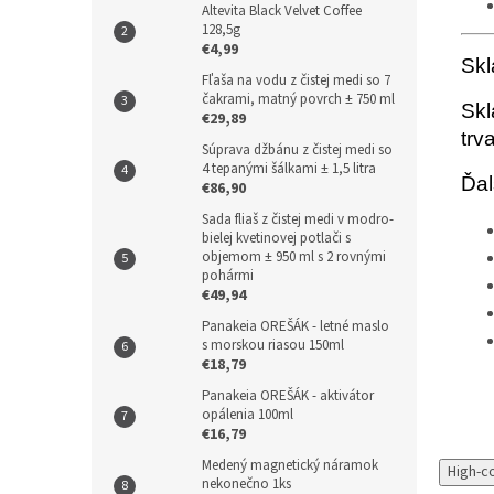
Altevita Black Velvet Coffee
128,5g
€4,99
Skl
Fľaša na vodu z čistej medi so 7
čakrami, matný povrch ± 750 ml
Skl
€29,89
trv
Súprava džbánu z čistej medi so
4 tepanými šálkami ± 1,5 litra
Ďal
€86,90
Sada fliaš z čistej medi v modro-
bielej kvetinovej potlači s
objemom ± 950 ml s 2 rovnými
pohármi
€49,94
Panakeia OREŠÁK - letné maslo
s morskou riasou 150ml
€18,79
Panakeia OREŠÁK - aktivátor
opálenia 100ml
€16,79
Medený magnetický náramok
High-c
nekonečno 1ks