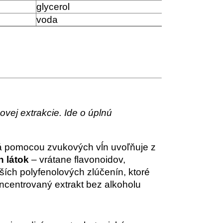
glycerol
voda
vej extrakcie. Ide o úplnú
orá pomocou zvukových vĺn uvoľňuje z
 látok
– vrátane flavonoidov,
ších polyfenolových zlúčenín, ktoré
koncentrovaný extrakt bez alkoholu