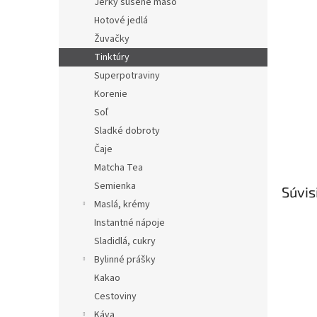
Jerky sušené mäso
Hotové jedlá
Žuvačky
Tinktúry
Superpotraviny
Korenie
Soľ
Sladké dobroty
Čaje
Matcha Tea
Semienka
Súvis
Maslá, krémy
Instantné nápoje
Sladidlá, cukry
Bylinné prášky
Kakao
Cestoviny
Káva