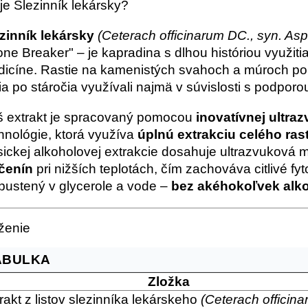
je Slezinník lekársky?
zinník lekársky
(Ceterach officinarum DC., syn. As
one Breaker" – je kapradina s dlhou históriou využiti
icíne. Rastie na kamenistých svahoch a múroch po 
ia po stáročia využívali najmä v súvislosti s podpor
 extrakt je spracovaný pomocou
inovatívnej ultra
hnológie, ktorá využíva
úplnú extrakciu celého ras
sickej alkoholovej extrakcie dosahuje ultrazvuková
čenín
pri nižších teplotách, čím zachováva citlivé fy
pustený v glycerole a vode –
bez akéhokoľvek alk
ženie
ABULKA
Zložka
rakt z listov slezinníka lekárskeho
(Ceterach officin