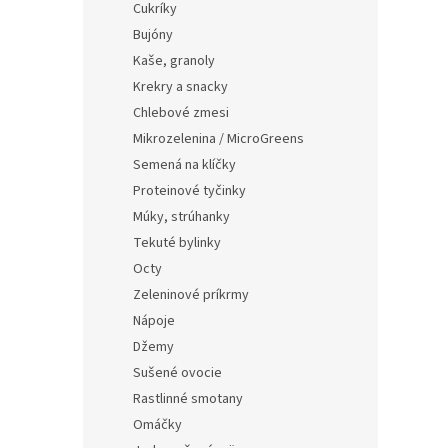
e
Cukríky
l
Bujóny
Kaše, granoly
Krekry a snacky
Chlebové zmesi
Mikrozelenina / MicroGreens
Semená na klíčky
Proteinové tyčinky
Múky, strúhanky
Tekuté bylinky
Octy
Zeleninové príkrmy
Nápoje
Džemy
Sušené ovocie
Rastlinné smotany
Omáčky