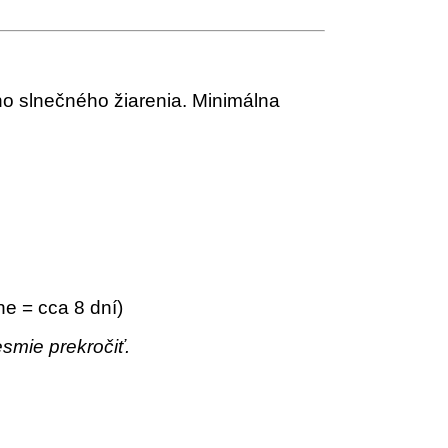
o slnečného žiarenia. Minimálna
e = cca 8 dní)
mie prekročiť.