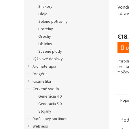
Shakery
Vonde
zdrav
Oleje
alkoh
Zelené potraviny
Proteíny
€18
Orechy
Obilniny
D
Sušené plody
Výživové doplnky
Prírod
Aromaterapia
prosta
močov
Drogéria
Kozmetika
Červené svetlo
Generácia 4.0
Popi
Generácia 5.0
Stojany
Darčekový sortiment
Pod
Wellness