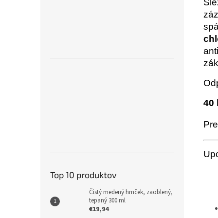
Sle
záz
spá
chl
ant
zák
Od
40 
Pre
Up
Top 10 produktov
Čistý medený hrnček, zaoblený,
tepaný 300 ml
€19,94