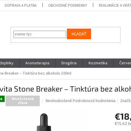
DOPRAVA A PLATBA
OBCHODNÉ PODMIENKY
REKLAMÁCIE A VRÁ
HĽADAŤ
 doplnky
Aromaterapia
Drogéria
Kozmetika
Červen
one Breaker – Tinktúra bez alkoholu 100ml
vita Stone Breaker – Tinktúra bez alk
ka
Množstevná
Priemerné
Neohodnotené
Podrobnosti hodnotenia
Značk
zľava
hodnotenie
produktu
€18
je
0,0
€15,42 b
z