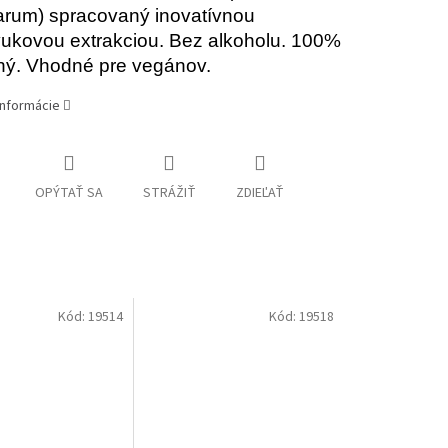
narum) spracovaný inovatívnou
vukovou extrakciou. Bez alkoholu. 100%
nný. Vhodné pre vegánov.
informácie
OPÝTAŤ SA
STRÁŽIŤ
ZDIEĽAŤ
Kód:
19514
Kód:
19518