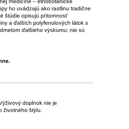
čnej medicíne – etnobotanické
py ho uvádzajú ako rastlinu tradične
é štúdie opisujú prítomnosť
iny a ďalších polyfenolových látok s
predmetom ďalšieho výskumu; nie sú
nne.
ýživový doplnok nie je
 životného štýlu.