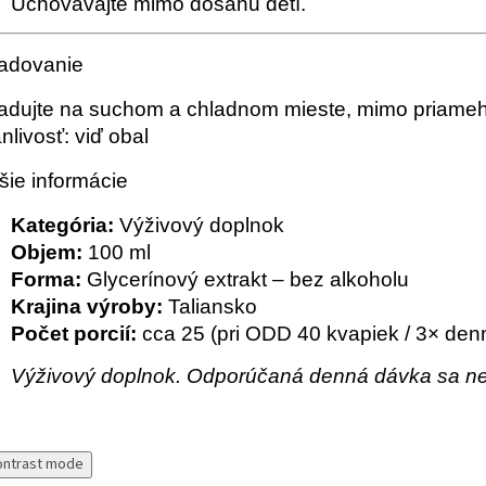
Uchovávajte mimo dosahu detí.
adovanie
adujte na suchom a chladnom mieste, mimo priameh
anlivosť: viď obal
šie informácie
Kategória:
Výživový doplnok
Objem:
100 ml
Forma:
Glycerínový extrakt – bez alkoholu
Krajina výroby:
Taliansko
Počet porcií:
cca 25 (pri ODD 40 kvapiek / 3× denn
Výživový doplnok. Odporúčaná denná dávka sa nes
ontrast mode