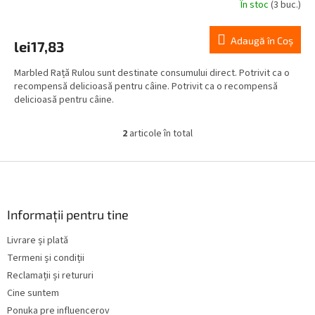
În stoc
(3 buc.)
Adaugă în Coş
lei17,83
Marbled Rață Rulou sunt destinate consumului direct. Potrivit ca o
recompensă delicioasă pentru câine. Potrivit ca o recompensă
delicioasă pentru câine.
2
articole în total
C
o
n
S
t
u
r
b
o
s
Informații pentru tine
l
o
u
Livrare și plată
l
l
Termeni și condiții
l
i
Reclamații și retururi
s
Cine suntem
t
Ponuka pre influencerov
ă