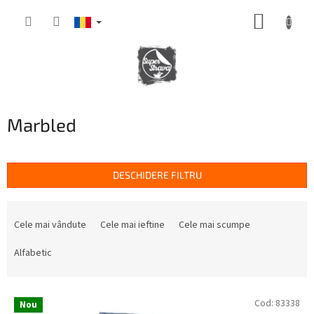
Treci
COŞ
la
conținut
DE
CUMPĂ
Marbled
DESCHIDERE FILTRU
S
e
Cele mai vândute
Cele mai ieftine
Cele mai scumpe
l
e
Alfabetic
c
t
L
a
Cod:
83338
Nou
i