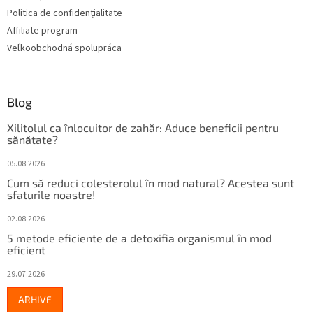
r
Politica de confidențialitate
i
Affiliate program
l
Veľkoobchodná spolupráca
o
r
Blog
Xilitolul ca înlocuitor de zahăr: Aduce beneficii pentru
sănătate?
05.08.2026
Cum să reduci colesterolul în mod natural? Acestea sunt
sfaturile noastre!
02.08.2026
5 metode eficiente de a detoxifia organismul în mod
eficient
29.07.2026
ARHIVE