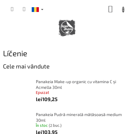
Treci
COŞ
la
conținut
DE
CUMPĂ
Líčenie
Cele mai vândute
Panakeia Make-up organic cu vitamina C și
Acmella 30ml
Epuizat
lei109,25
Panakeia Pudră minerală mătăsoasă medium
30ml
În stoc
(2 buc.)
lei103,95