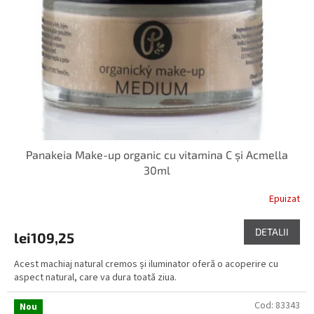
p
u
r
s
o
u
d
l
u
u
s
i
e
Panakeia Make-up organic cu vitamina C și Acmella
30ml
Epuizat
DETALII
lei109,25
Acest machiaj natural cremos și iluminator oferă o acoperire cu
aspect natural, care va dura toată ziua.
Cod:
83343
Nou