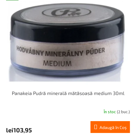
Panakeia Pudră minerală mătăsoasă medium 30ml
În stoc
(2 buc.)
Adaugă în Coş
lei103,95