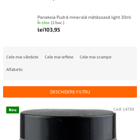
Panakeia Pudră minerală mătăsoasă light 30ml
În stoc
(2 buc.)
lei103,95
S
e
Cele mai vândute
Cele mai ieftine
Cele mai scumpe
l
e
Alfabetic
c
t
a
DESCHIDERE FILTRU
r
e
L
Cod:
14730
Nou
a
i
p
s
r
t
o
ă
d