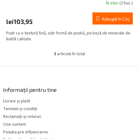
În stoc
(2 buc.)
Adaugă în Coş
lei103,95
Pudr cu o textură fină, sub formă de pudră, pe bază de minerale de
înaltă calitate.
3
articole în total
C
o
n
S
t
u
r
b
o
s
Informații pentru tine
l
o
u
Livrare și plată
l
l
Termeni și condiții
l
i
Reclamații și retururi
s
Cine suntem
t
Ponuka pre influencerov
ă
r