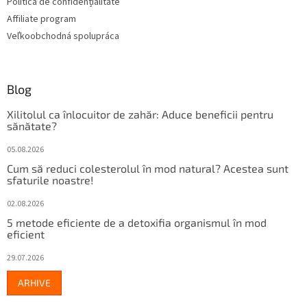
Politica de confidențialitate
i
Affiliate program
l
Veľkoobchodná spolupráca
o
r
Blog
Xilitolul ca înlocuitor de zahăr: Aduce beneficii pentru
sănătate?
05.08.2026
Cum să reduci colesterolul în mod natural? Acestea sunt
sfaturile noastre!
02.08.2026
5 metode eficiente de a detoxifia organismul în mod
eficient
29.07.2026
ARHIVE