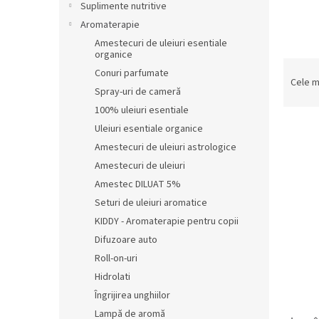
r
Suplimente nutritive
a
Aromaterapie
l
Amestecuri de uleiuri esentiale
ă
organice
S
Conuri parfumate
e
Cele m
Spray-uri de cameră
l
100% uleiuri esentiale
e
c
Uleiuri esentiale organice
t
Amestecuri de uleiuri astrologice
a
L
Amestecuri de uleiuri
r
i
Amestec DILUAT 5%
e
s
Seturi de uleiuri aromatice
a
t
p
KIDDY - Aromaterapie pentru copii
ă
r
Difuzoare auto
p
o
Roll-on-uri
r
d
o
Hidrolati
u
d
Îngrijirea unghiilor
s
u
Lampă de aromă
u