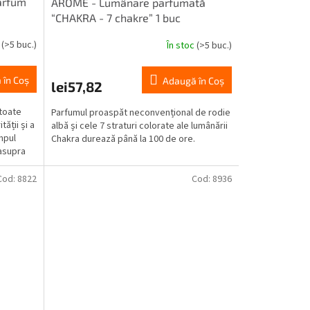
arfum
ARÔME - Lumânare parfumată
“CHAKRA - 7 chakre” 1 buc
c
(>5 buc.)
În stoc
(>5 buc.)
Evaluarea
medie
a
 în Coş
Adaugă în Coş
lei57,82
produsului
este
 toate
Parfumul proaspăt neconvențional de rodie
5,0
tății și a
albă și cele 7 straturi colorate ale lumânării
din
mpul
Chakra durează până la 100 de ore.
5
 asupra
stele.
Cod:
8822
Cod:
8936