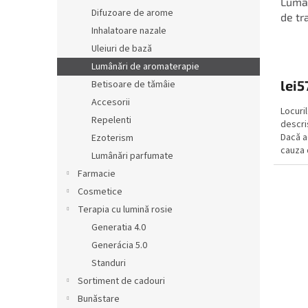
Lumâ
s
l
Difuzoare de arome
de tr
e
u
Inhalatoare nazale
i
Uleiuri de bază
Lumânări de aromaterapie
lei5
Betisoare de tămâie
Accesorii
Locuri
Repelenti
descri
Dacă a
Ezoterism
cauza 
Lumânări parfumate
lumânăr
Farmacie
Cosmetice
Terapia cu lumină rosie
Generatia 4.0
Generácia 5.0
Standuri
Sortiment de cadouri
Bunăstare