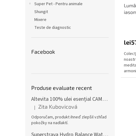
Super Pet - Pentru animale
Lumâ
Shungit
iasom
Mixere
Teste de diagnostic
lei5
Facebook
Colecț
noastr
medita
armoni
- vinde
Produse evaluate recent
Altevita 100% ulei esențial CAMFOR – Uleiul energiei pozitive 10ml
Zita Kubovicová
|
Ratingul produsului este 5 din 5 stele.
Odporučam, produkt ihneď zlepšil vzhľad
pokožky na nadlaktí.
Superstrava Hydro Balance Watermelon electroliți Cutie 30 x 4,7g