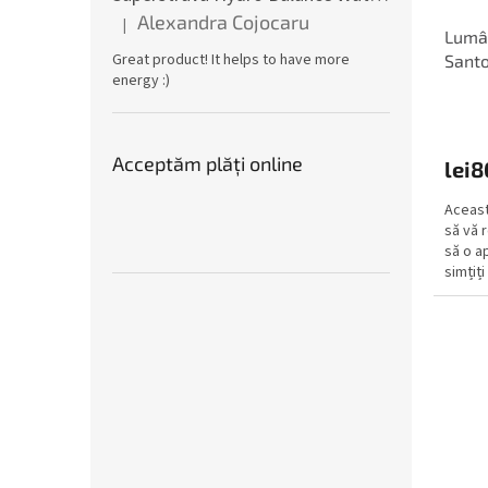
Alexandra Cojocaru
|
Ratingul produsului este 5 din 5 stele.
Lumâ
Great product! It helps to have more
Santo
energy :)
Acceptăm plăţi online
lei8
Aceast
să vă 
să o ap
simțiț
se...