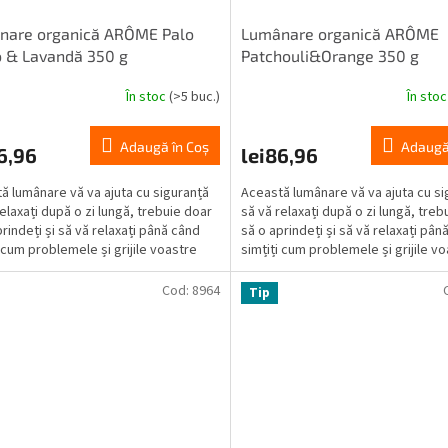
nare organică ARÔME Palo
Lumânare organică ARÔME
 & Lavandă 350 g
Patchouli&Orange 350 g
În stoc
(>5 buc.)
În sto
Adaugă în Coş
Adaugă
6,96
lei86,96
ă lumânare vă va ajuta cu siguranță
Această lumânare vă va ajuta cu si
relaxați după o zi lungă, trebuie doar
să vă relaxați după o zi lungă, treb
rindeți și să vă relaxați până când
să o aprindeți și să vă relaxați pân
i cum problemele și grijile voastre
simțiți cum problemele și grijile v
se...
Cod:
8964
Tip