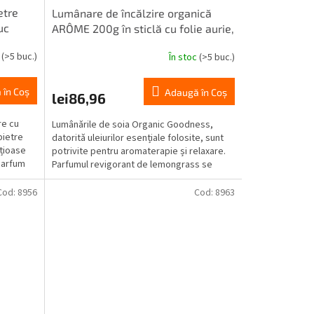
etre
Lumânare de încălzire organică
uc
ARÔME 200g în sticlă cu folie aurie,
Lemongrass & Spice 1 buc
c
(>5 buc.)
În stoc
(>5 buc.)
 în Coş
Adaugă în Coş
lei86,96
re cu
Lumânările de soia Organic Goodness,
pietre
datorită uleiurilor esențiale folosite, sunt
ețioase
potrivite pentru aromaterapie și relaxare.
 parfum
Parfumul revigorant de lemongrass se
îmbină cu...
Cod:
8956
Cod:
8963