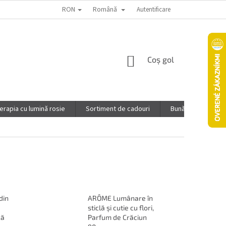
RON
Română
CINE SUNTEM
PONUKA PRE INFLUENCEROV
Autentificare
POLITICA DE CO
COŞ
Coş gol
DE
CUMPĂRĂTURI
erapia cu lumină rosie
Sortiment de cadouri
Bunăstare
S
din
ARÔME Lumânare în
sticlă și cutie cu flori,
că
Parfum de Crăciun