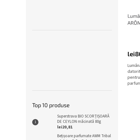
Lumân
ARÔM
lei8
Lumână
datorit
pentru
parfum
trandafi
Top 10 produse
Superstrava BIO SCORȚIȘOARĂ
DE CEYLON măcinată 80g
lei20,81
Bețișoare parfumate AWM Tribal