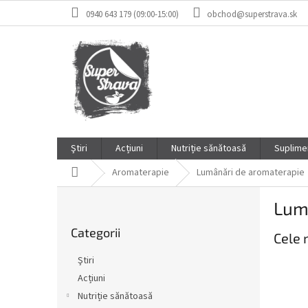
Treci
0940 643 179 (09:00-15:00)
obchod@superstrava.sk
la
conținut
Ştiri
Acțiuni
Nutriție sănătoasă
Suplimen
Acasă
Aromaterapie
Lumânări de aromaterapie
B
Lum
a
Sari
r
Categorii
peste
Cele 
ă
categorii
l
Ştiri
a
Acțiuni
t
Nutriție sănătoasă
e