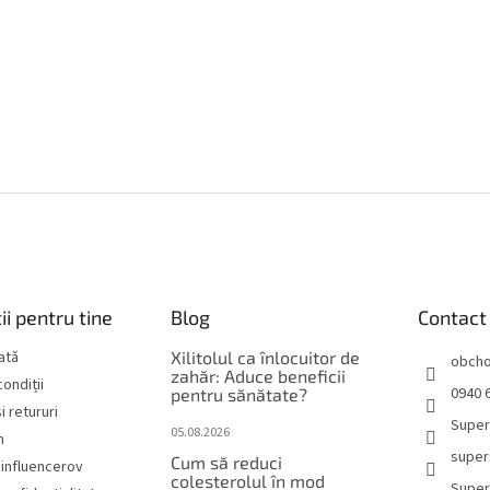
ii pentru tine
Blog
Contact
lată
Xilitolul ca înlocuitor de
obch
zahăr: Aduce beneficii
ondiții
0940 6
pentru sănătate?
i retururi
Super
05.08.2026
m
super
Cum să reduci
influencerov
colesterolul în mod
Super