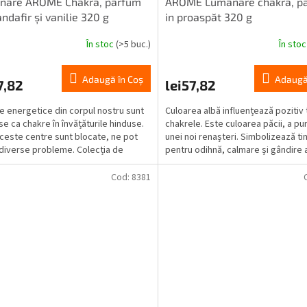
nare ARÔME Chakra, parfum
ARÔME Lumânare chakra, p
andafir și vanilie 320 g
in proaspăt 320 g
În stoc
(>5 buc.)
În sto
Adaugă în Coş
Adaugă
7,82
lei57,82
le energetice din corpul nostru sunt
Culoarea albă influențează pozitiv
se ca chakre în învățăturile hinduse.
chakrele. Este culoarea păcii, a puri
ceste centre sunt blocate, ne pot
unei noi renașteri. Simbolizează ti
diverse probleme. Colecția de
pentru odihnă, calmare și gândire
i...
legilor...
Cod:
8381