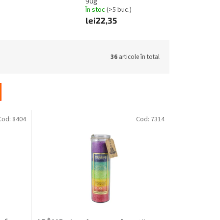
90g
În stoc
(>5 buc.)
lei22,35
36
articole în total
Cod:
8404
Cod:
7314