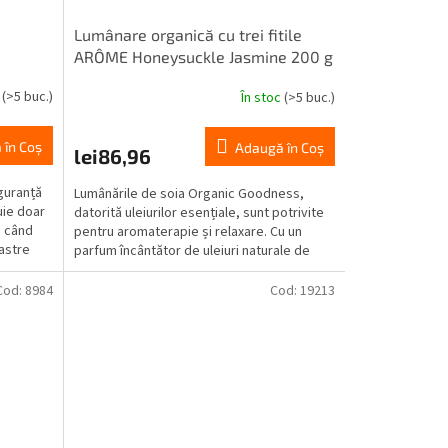
Lumânare organică cu trei fitile
ARÔME Honeysuckle Jasmine 200 g
c
(>5 buc.)
În stoc
(>5 buc.)
 în Coş
Adaugă în Coş
lei86,96
guranță
Lumânările de soia Organic Goodness,
uie doar
datorită uleiurilor esențiale, sunt potrivite
ă când
pentru aromaterapie și relaxare. Cu un
oastre
parfum încântător de uleiuri naturale de
trandafir...
Cod:
8984
Cod:
19213