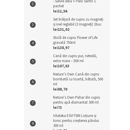
- Salvie albă + Palo Santo 1
pachet
lei11,56
Set brățară de cupru cu magneți
și inel reglabil (2 magneți) 1buc
lei131,02
Sticlă de cupru Flower of Life
gravată 750ml
lei138,97
Cană din cupru pur, netedă,
extra mare – 500 ml
lei107,63
Nature’s Own Cană din cupru
bombată cu toartă, bătută, 500
ml
lei88,70
Nature’s Own Pahar din cupru
pentru apă diamantat 300 ml
lei73
Vitateka ESVITSIN Loțiune și
tonic pentru creșterea părului
300 ml