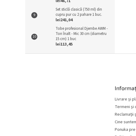
lei46,71
Set sticlă clasică (750 ml) din
cupru pur cu 2 pahare 1 buc.
lei241,04
Tobe profesional Djembe AWM -
Ton înalt - Mic 30 cm (diametru
15 cm) 1 buc
lei113,45
S
u
b
s
o
Informaț
l
Livrare și p
Termeni și c
Reclamații ș
Cine sunte
Ponuka pre 