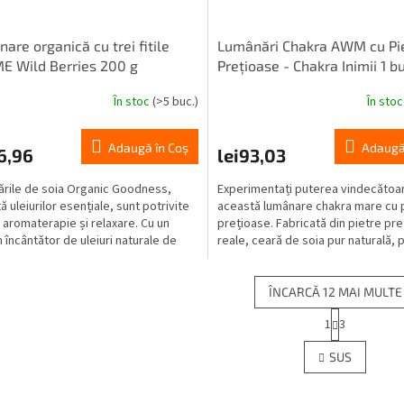
are organică cu trei fitile
Lumânări Chakra AWM cu Pi
E Wild Berries 200 g
Prețioase - Chakra Inimii 1 b
În stoc
(>5 buc.)
În sto
Adaugă în Coş
Adaugă
6,96
lei93,03
rile de soia Organic Goodness,
Experimentați puterea vindecătoa
ă uleiurilor esențiale, sunt potrivite
această lumânare chakra mare cu 
 aromaterapie și relaxare. Cu un
prețioase. Fabricată din pietre pr
 încântător de uleiuri naturale de
reale, ceară de soia pur naturală,
r...
special...
ÎNCARCĂ 12 MAI MULTE
P
1
3
C
a
g
o
SUS
i
n
n
t
a
r