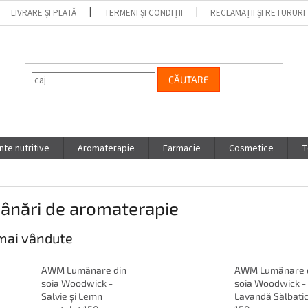
LIVRARE ȘI PLATĂ
TERMENI ȘI CONDIȚII
RECLAMAȚII ȘI RETURURI
CĂUTARE
te nutritive
Aromaterapie
Farmacie
Cosmetice
T
ânări de aromaterapie
mai vândute
AWM Lumânare din
AWM Lumânare 
soia Woodwick -
soia Woodwick -
Salvie și Lemn
Lavandă Sălbati