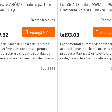
nare ARÔME chakra, parfum
Lumânări Chakra AWM cu Pi
ie 320 g
Prețioase - Șapte Chakre 1 b
În stoc
(>5 buc.)
În sto
Evaluarea
medie
a
Adaugă în Coş
Adaugă
7,82
lei93,03
produsului
este
ia de lumânări Chakra de la marca
Experimentați puterea vindecătoa
5,0
ă Arôme sunt concepute pentru
această lumânare chakra mare cu 
din
ție, relaxare și pentru restabilirea
prețioase. Fabricată din pietre pr
5
ei și a stării de bine mentale. Chakra
reale, ceară de soia pur naturală,
stele.
carea...
special...
Cod:
8954