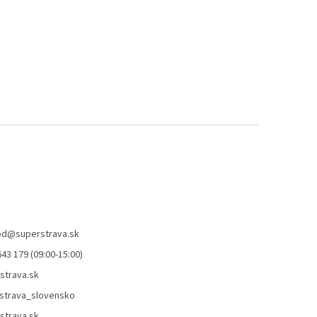
od
@
superstrava.sk
43 179 (09:00-15:00)
strava.sk
strava_slovensko
strava.sk