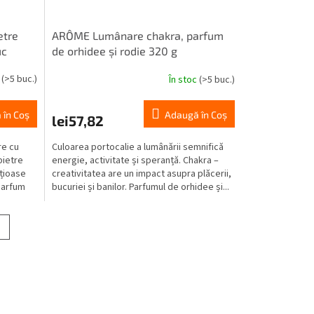
etre
ARÔME Lumânare chakra, parfum
uc
de orhidee și rodie 320 g
c
(>5 buc.)
În stoc
(>5 buc.)
 în Coş
Adaugă în Coş
lei57,82
re cu
Culoarea portocalie a lumânării semnifică
pietre
energie, activitate și speranță. Chakra –
ețioase
creativitatea are un impact asupra plăcerii,
 parfum
bucuriei și banilor. Parfumul de orhidee și...