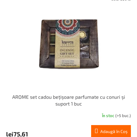
AROME set cadou bețișoare parfumate cu conuri și
suport 1 buc
În stoc
(>5 buc.)
Adaugă în Coş
lei75,61