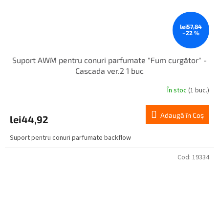
lei57,84
–22 %
Suport AWM pentru conuri parfumate "Fum curgător" -
Cascada ver.2 1 buc
În stoc
(1 buc.)
Adaugă în Coş
lei44,92
Suport pentru conuri parfumate backflow
Cod:
19334