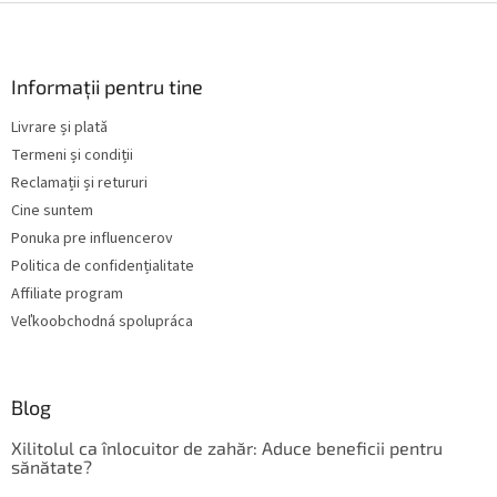
n
S
t
u
r
b
o
s
Informații pentru tine
l
o
u
Livrare și plată
l
l
Termeni și condiții
l
i
Reclamații și retururi
s
Cine suntem
t
Ponuka pre influencerov
ă
r
Politica de confidențialitate
i
Affiliate program
l
Veľkoobchodná spolupráca
o
r
Blog
Xilitolul ca înlocuitor de zahăr: Aduce beneficii pentru
sănătate?