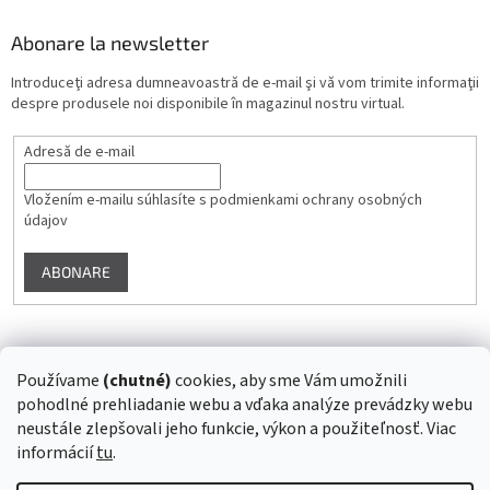
Abonare la newsletter
Introduceţi adresa dumneavoastră de e-mail şi vă vom trimite informaţii
despre produsele noi disponibile în magazinul nostru virtual.
Adresă de e-mail
Vložením e-mailu súhlasíte s
podmienkami ochrany osobných
údajov
ABONARE
Instagram
Používame
(chutné)
cookies, aby sme Vám umožnili
pohodlné prehliadanie webu a vďaka analýze prevádzky webu
Urmărire pe Instagram
neustále zlepšovali jeho funkcie, výkon a použiteľnosť. Viac
informácií
tu
.