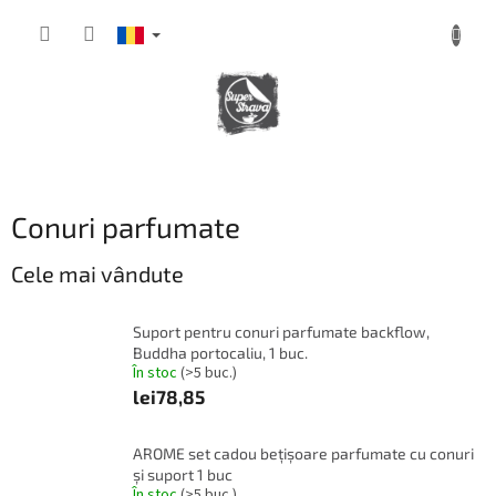
Treci
la
conținut
COŞ
DE
CUMPĂRĂTURI
Conuri parfumate
Cele mai vândute
Suport pentru conuri parfumate backflow,
Buddha portocaliu, 1 buc.
În stoc
(>5 buc.)
lei78,85
AROME set cadou bețișoare parfumate cu conuri
și suport 1 buc
În stoc
(>5 buc.)