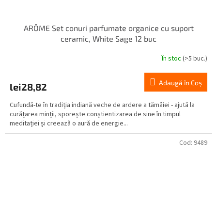
ARÔME Set conuri parfumate organice cu suport
ceramic, White Sage 12 buc
În stoc
(>5 buc.)
Adaugă în Coş
lei28,82
Cufundă-te în tradiția indiană veche de ardere a tămâiei - ajută la
curățarea minții, sporește conștientizarea de sine în timpul
meditației și creează o aură de energie...
Cod:
9489