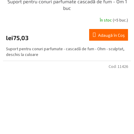
Suport pentru conuri parfumate cascadă de fum - Óm 1
buc
În stoc
(>5 buc.)
Adaugă în Coş
lei75,03
Suport pentru conuri parfumate - cascadă de fum - Ohm - sculptat,
deschis la culoare
Cod:
11426