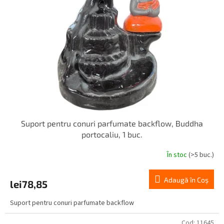
o
ă
d
p
u
r
s
o
u
d
l
u
u
s
i
e
Suport pentru conuri parfumate backflow, Buddha
portocaliu, 1 buc.
În stoc
(>5 buc.)
Adaugă în Coş
lei78,85
Suport pentru conuri parfumate backflow
Cod:
11645