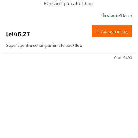
Fântână pătrată 1 buc.
În stoc
(>5 buc.)
Adaugă în Coş
lei46,27
Suport pentru conuri parfumate backflow
Cod:
9490