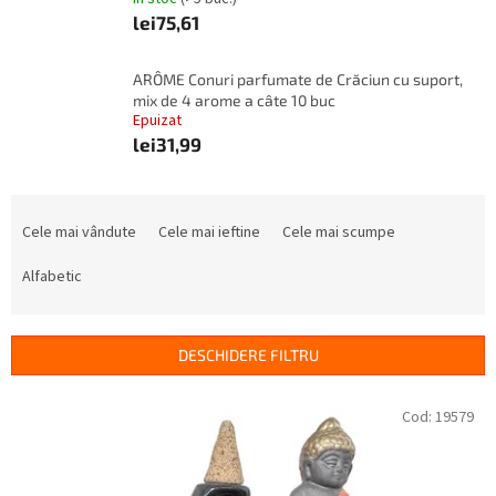
lei75,61
ARÔME Conuri parfumate de Crăciun cu suport,
mix de 4 arome a câte 10 buc
Epuizat
lei31,99
S
e
Cele mai vândute
Cele mai ieftine
Cele mai scumpe
l
e
Alfabetic
c
t
a
DESCHIDERE FILTRU
r
e
L
Cod:
19579
a
i
p
s
r
t