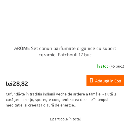
ARÔME Set conuri parfumate organice cu suport
ceramic, Patchouli 12 buc
În stoc
(>5 buc.)
Adaugă în Coş
lei28,82
Cufundă-te în tradiția indiană veche de ardere a tămâiei - ajută la
curățarea minții, sporește conștientizarea de sine în timpul
meditației și creează o aură de energie...
12
articole în total
C
o