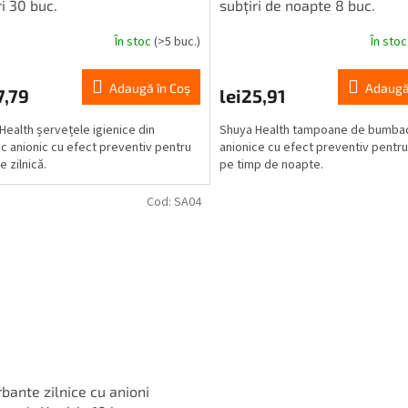
ri 30 buc.
subțiri de noapte 8 buc.
În stoc
(>5 buc.)
În sto
Adaugă în Coş
Adaugă
7,79
lei25,91
Health șervețele igienice din
Shuya Health tampoane de bumba
 anionic cu efect preventiv pentru
anionice cu efect preventiv pentru 
re zilnică.
pe timp de noapte.
Cod:
SA04
bante zilnice cu anioni