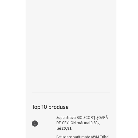
Top 10 produse
Superstrava BIO SCORȚIȘOARĂ
DE CEYLON măcinată 80g
lei20,81
Bețișoare parfumate AWM Tribal