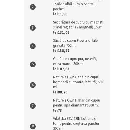
- Salvie albă + Palo Santo 1
pachet
lei11,56
Set brățară de cupru cu magneți
și inel reglabil (2 magneți) 1buc
lei131,02
Sticlă de cupru Flower of Life
gravată 750ml
lei138,97
Cană din cupru pur, netedă,
extra mare – 500 ml
lei107,63
Nature’s Own Cană din cupru
bombată cu toartă, bătută, 500
ml
lei88,70
Nature’s Own Pahar din cupru
pentru apă diamantat 300 ml
lei73
Vitateka ESVITSIN Loțiune și
tonic pentru creșterea părului
300 ml