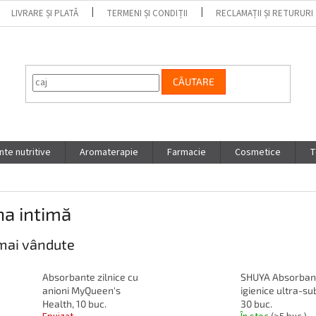
LIVRARE ȘI PLATĂ
TERMENI ȘI CONDIȚII
RECLAMAȚII ȘI RETURURI
CĂUTARE
te nutritive
Aromaterapie
Farmacie
Cosmetice
T
na intimă
mai vândute
Absorbante zilnice cu
SHUYA Absorban
anioni MyQueen's
igienice ultra-sub
Health, 10 buc.
30 buc.