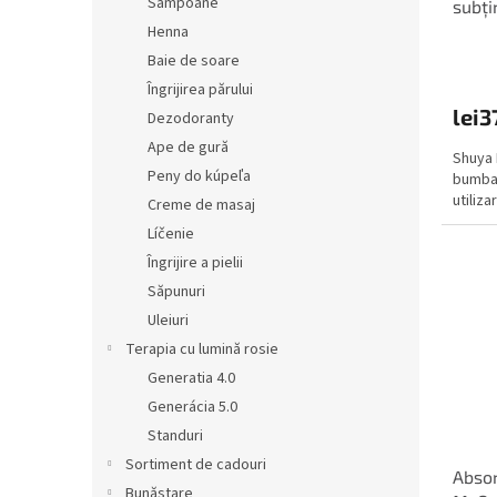
Sampoane
subți
e
u
Henna
i
Baie de soare
Îngrijirea părului
lei3
Dezodoranty
Ape de gură
Shuya 
Peny do kúpeľa
bumbac
utiliza
Creme de masaj
Líčenie
Îngrijire a pielii
Săpunuri
Uleiuri
Terapia cu lumină rosie
Generatia 4.0
Generácia 5.0
Standuri
Sortiment de cadouri
Absor
Bunăstare