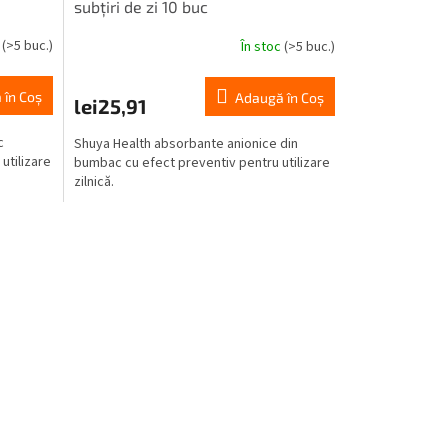
subțiri de zi 10 buc
c
(>5 buc.)
În stoc
(>5 buc.)
 în Coş
Adaugă în Coş
lei25,91
c
Shuya Health absorbante anionice din
utilizare
bumbac cu efect preventiv pentru utilizare
zilnică.