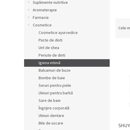
r
Suplimente nutritive
a
Aromaterapie
l
Farmacie
S
ă
Cosmetice
e
Cele m
Cosmetice ayurvedice
l
e
Paste de dinti
c
Unt de shea
t
Periute de dinti
a
L
Igiena intimă
r
i
Balsamuri de buze
e
s
Bombe de baie
a
t
p
Seruri pentru piele
ă
r
Uleiuri pentru barbă
p
o
r
Sare de baie
d
o
Îngrijire corporală
u
d
Uleiuri dentare
s
u
u
Bile de uscare
SHUYA
s
l