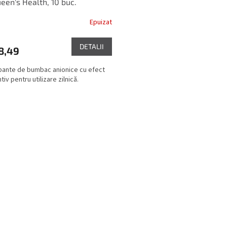
en's Health, 10 buc.
Epuizat
DETALII
8,49
ante de bumbac anionice cu efect
iv pentru utilizare zilnică.
C
o
n
t
r
o
l
u
l
l
i
s
t