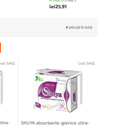
În stoc
(>5 buc.)
lei25,91
4
articole în total
Cod:
SA02
Cod:
SA01
ltra-
SHUYA absorbante igienice ultra-