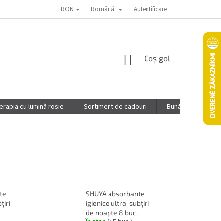
RON
Română
CINE SUNTEM
PONUKA PRE INFLUENCEROV
Autentificare
POLITICA DE CO
COŞ
Coş gol
DE
CUMPĂRĂTURI
erapia cu lumină rosie
Sortiment de cadouri
Bunăstare
S
te
SHUYA absorbante
țiri
igienice ultra-subțiri
de noapte 8 buc.