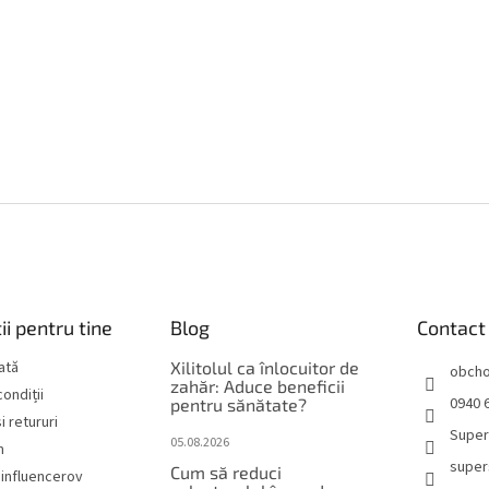
ii pentru tine
Blog
Contact
lată
Xilitolul ca înlocuitor de
obch
zahăr: Aduce beneficii
ondiții
0940 6
pentru sănătate?
i retururi
Super
05.08.2026
m
super
Cum să reduci
influencerov