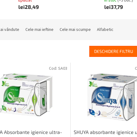
Epuizat
În stoc
(>5 buc.)
lei28,49
lei37,79
ai vândute
Cele mai ieftine
Cele mai scumpe
Alfabetic
DESCHIDERE FILTRU
Cod:
SA03
 Absorbante igienice ultra-
SHUYA absorbante igienice u