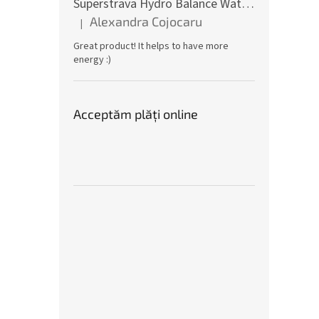
Superstrava Hydro Balance Watermelon electroliți Cutie 30 x 4,7g
Alexandra Cojocaru
|
Ratingul produsului este 5 din 5 stele.
Great product! It helps to have more
energy :)
Acceptăm plăţi online