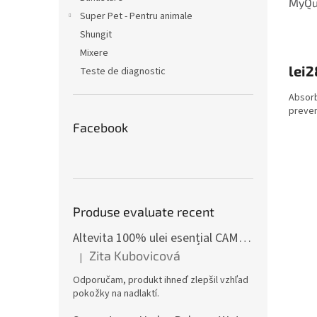
MyQue
Super Pet - Pentru animale
Shungit
Mixere
lei2
Teste de diagnostic
Absorb
prevent
Facebook
Produse evaluate recent
Altevita 100% ulei esențial CAMFOR – Uleiul energiei pozitive 10ml
Zita Kubovicová
|
Ratingul produsului este 5 din 5 stele.
Odporučam, produkt ihneď zlepšil vzhľad
pokožky na nadlaktí.