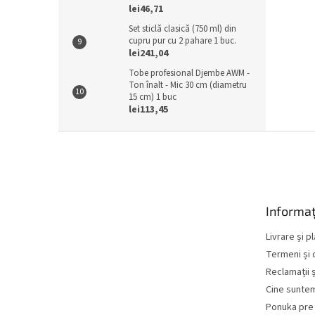
lei46,71
Set sticlă clasică (750 ml) din
cupru pur cu 2 pahare 1 buc.
lei241,04
Tobe profesional Djembe AWM -
Ton înalt - Mic 30 cm (diametru
15 cm) 1 buc
lei113,45
S
u
b
s
o
Informaț
l
Livrare și p
Termeni și c
Reclamații ș
Cine sunte
Ponuka pre 