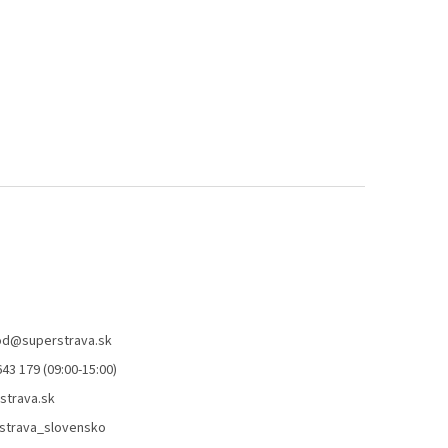
od
@
superstrava.sk
43 179 (09:00-15:00)
strava.sk
strava_slovensko