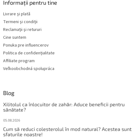
s
Informații pentru tine
l
o
u
Livrare și plată
l
l
Termeni și condiții
l
i
Reclamații și retururi
s
Cine suntem
t
Ponuka pre influencerov
ă
r
Politica de confidențialitate
i
Affiliate program
l
Veľkoobchodná spolupráca
o
r
Blog
Xilitolul ca înlocuitor de zahăr: Aduce beneficii pentru
sănătate?
05.08.2026
Cum să reduci colesterolul în mod natural? Acestea sunt
sfaturile noastre!