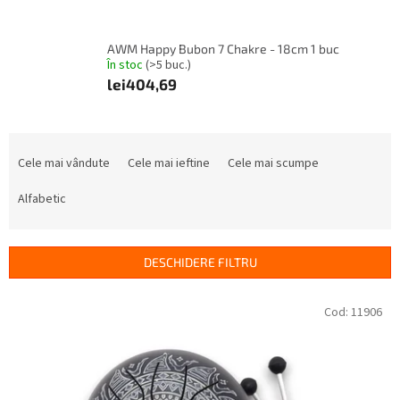
AWM Happy Bubon 7 Chakre - 18cm 1 buc
În stoc
(>5 buc.)
lei404,69
S
e
Cele mai vândute
Cele mai ieftine
Cele mai scumpe
l
e
Alfabetic
c
t
a
DESCHIDERE FILTRU
r
e
L
Cod:
11906
a
i
p
s
r
t
o
ă
d