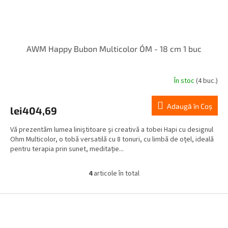
AWM Happy Bubon Multicolor ÓM - 18 cm 1 buc
În stoc
(4 buc.)
Adaugă în Coş
lei404,69
Vă prezentăm lumea liniștitoare și creativă a tobei Hapi cu designul
Ohm Multicolor, o tobă versatilă cu 8 tonuri, cu limbă de oțel, ideală
pentru terapia prin sunet, meditație...
4
articole în total
C
o
n
S
t
u
r
b
o