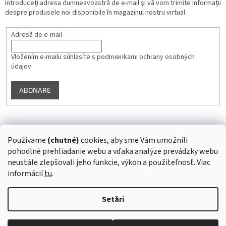
Introduceţi adresa dumneavoastră de e-mail şi vă vom trimite informaţii
despre produsele noi disponibile în magazinul nostru virtual.
Adresă de e-mail
Vložením e-mailu súhlasíte s
podmienkami ochrany osobných
údajov
ABONARE
Instagram
Používame
(chutné)
cookies, aby sme Vám umožnili
pohodlné prehliadanie webu a vďaka analýze prevádzky webu
Urmărire pe Instagram
neustále zlepšovali jeho funkcie, výkon a použiteľnosť. Viac
informácií
tu
.
Creat de Shoptet
Setări
Drepturi de autor 2026
Superstrava.sk - staráme sa o Vaše