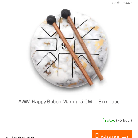
Cod:
19447
AWM Happy Bubon Marmură ÓM - 18cm 1buc
În stoc
(>5 buc.)
Adaugă în Coş