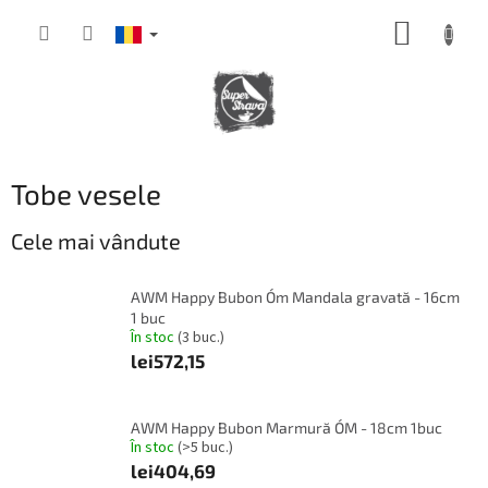
Treci
COŞ
la
conținut
DE
CUMPĂ
Tobe vesele
Cele mai vândute
AWM Happy Bubon Óm Mandala gravată - 16cm
1 buc
În stoc
(3 buc.)
lei572,15
AWM Happy Bubon Marmură ÓM - 18cm 1buc
În stoc
(>5 buc.)
lei404,69