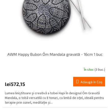
p
u
r
s
o
u
d
l
u
u
s
i
e
AWM Happy Bubon Óm Mandala gravată - 16cm 1 buc
În stoc
(3 buc.)
Adaugă în Coş
lei572,15
Lumea liniștitoare și creativă a tobei Hapi în designul Óm Gravată
Mandala, o tobă versatilă cu 8 tonuri, cu limbă de oțel, ideală pentru
terapie prin sunet, meditație și...