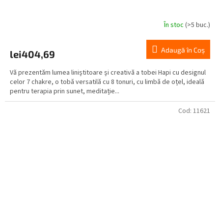
În stoc
(>5 buc.)
Adaugă în Coş
lei404,69
Vă prezentăm lumea liniștitoare și creativă a tobei Hapi cu designul
celor 7 chakre, o tobă versatilă cu 8 tonuri, cu limbă de oțel, ideală
pentru terapia prin sunet, meditație...
Cod:
11621