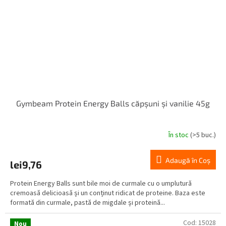
Gymbeam Protein Energy Balls căpșuni și vanilie 45g
În stoc
(>5 buc.)
Adaugă în Coş
lei9,76
Protein Energy Balls sunt bile moi de curmale cu o umplutură
cremoasă delicioasă și un conținut ridicat de proteine. Baza este
formată din curmale, pastă de migdale și proteină...
Cod:
15028
Nou