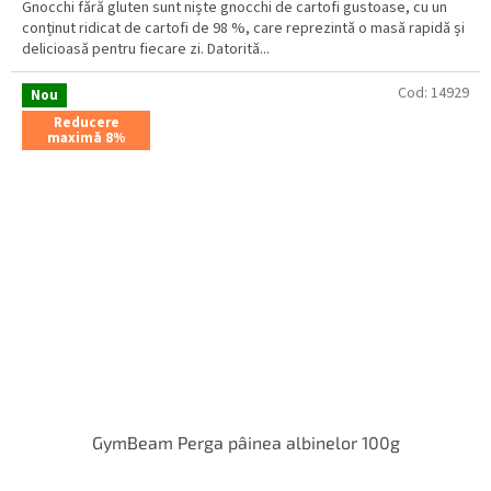
Gnocchi fără gluten sunt niște gnocchi de cartofi gustoase, cu un
conținut ridicat de cartofi de 98 %, care reprezintă o masă rapidă și
delicioasă pentru fiecare zi. Datorită...
Cod:
14929
Nou
Reducere
maximă 8%
GymBeam Perga pâinea albinelor 100g