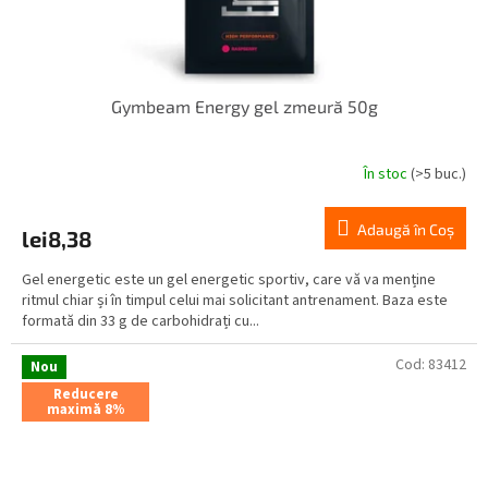
Gymbeam Energy gel zmeură 50g
În stoc
(>5 buc.)
Adaugă în Coş
lei8,38
Gel energetic este un gel energetic sportiv, care vă va menține
ritmul chiar și în timpul celui mai solicitant antrenament. Baza este
formată din 33 g de carbohidrați cu...
Cod:
83412
Nou
Reducere
maximă 8%