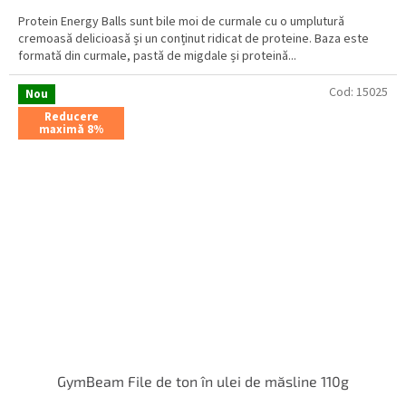
Protein Energy Balls sunt bile moi de curmale cu o umplutură
cremoasă delicioasă și un conținut ridicat de proteine. Baza este
formată din curmale, pastă de migdale și proteină...
Cod:
15025
Nou
Reducere
maximă 8%
GymBeam File de ton în ulei de măsline 110g