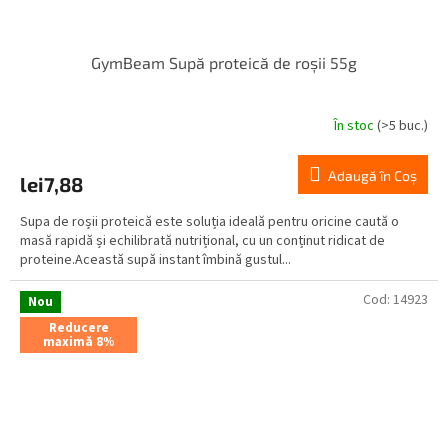
GymBeam Supă proteică de roșii 55g
În stoc
(>5 buc.)
Adaugă în Coş
lei7,88
Supa de roșii proteică este soluția ideală pentru oricine caută o
masă rapidă și echilibrată nutrițional, cu un conținut ridicat de
proteine.Această supă instant îmbină gustul...
Cod:
14923
Nou
Reducere
maximă 8%