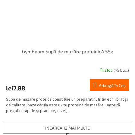
GymBeam Supă de mazăre proteinică 55g
În stoc
(>5 buc.)
Adaugă în Coş
lei7,88
Supa de mazăre proteică constituie un preparat nutritiv echilibrat și
de calitate, baza căruia este 62 % proteină de mazăre. Datorită
pregatirii rapide și practice, o veți...
ÎNCARCĂ 12 MAI MULTE