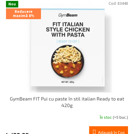
L
a
Cod:
83448
Nou
i
r
Reducere
s
e
maximă 8%
t
a
ă
p
p
r
r
o
o
d
d
u
u
s
s
u
e
l
u
i
GymBeam FIT Pui cu paste în stil italian Ready to eat
420g
În stoc
(>5 buc.)
Adaugă în Coş