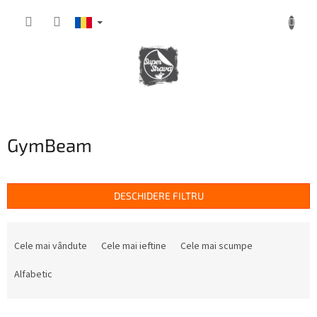
Treci
la
conținut
COŞ
DE
CUMPĂRĂTURI
GymBeam
DESCHIDERE FILTRU
S
e
Cele mai vândute
Cele mai ieftine
Cele mai scumpe
l
e
Alfabetic
c
t