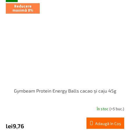
Reducere
maximă 8%
Gymbeam Protein Energy Balls cacao și caju 45g
În stoc
(>5 buc.)
Adaugă în Coş
lei9,76