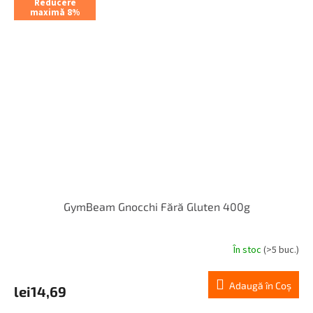
Reducere
maximă 8%
GymBeam Gnocchi Fără Gluten 400g
În stoc
(>5 buc.)
Adaugă în Coş
lei14,69