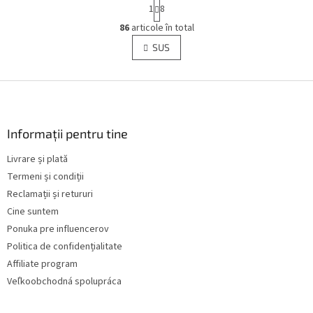
P
1
8
a
C
g
86
articole în total
o
i
n
SUS
n
t
a
r
r
e
S
o
l
u
u
b
l
s
Informații pentru tine
l
o
i
Livrare și plată
l
s
Termeni și condiții
t
ă
Reclamații și retururi
r
Cine suntem
i
Ponuka pre influencerov
l
o
Politica de confidențialitate
r
Affiliate program
Veľkoobchodná spolupráca