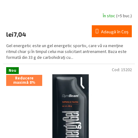
În stoc
(>5 buc.)
Adaugă în Coş
lei7,04
Gel energetic este un gel energetic sportiv, care vă va menține
ritmul chiar și în timpul celui mai solicitant antrenament. Baza este
formată din 33 g de carbohidrați cu...
Cod:
15202
Nou
Reducere
maximă 8%