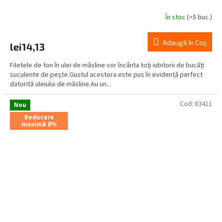
În stoc
(>5 buc.)
Adaugă în Coş
lei14,13
Filetele de ton în ulei de măsline vor încânta toți iubitorii de bucăți
suculente de pește.Gustul acestora este pus în evidență perfect
datorită uleiului de măsline.Au un...
Cod:
83411
Nou
Reducere
maximă 8%