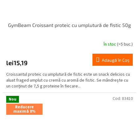
GymBeam Croissant proteic cu umplutură de fistic 50g
În stoc
(>5 buc.)
Adaugă în Coş
lei15,19
Croissantul proteic cu umplutură de fistic este un snack delicios cu
aluat fraged umplut cu cremă cu aromă de fistic. Se mândrește cu
un conținut de 7,5 g proteine în fiecare...
Cod:
83410
Nou
Reducere
maximă 8%