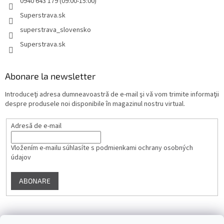
0940 643 179 (09:00-15:00)
Superstrava.sk
superstrava_slovensko
Superstrava.sk
Abonare la newsletter
Introduceţi adresa dumneavoastră de e-mail şi vă vom trimite informaţii
despre produsele noi disponibile în magazinul nostru virtual.
Adresă de e-mail
Vložením e-mailu súhlasíte s
podmienkami ochrany osobných
údajov
ABONARE
Instagram