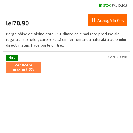
În stoc
(>5 buc.)
Adaugă în Coş
lei70,90
Perga pâine de albine este unul dintre cele mai rare produse ale
regatului albinelor, care rezultă din fermentarea naturală a polenului
direct în stup. Face parte dintre...
Cod:
83390
Nou
Reducere
maximă 8%