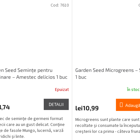
Cod:
7610
n Seed Semințe pentru
Garden Seed Microgreens – 
nare – Amestec delicios 1 buc
1 buc
Epuizat
În sto
DETALII
Adaugă
3,74
lei10,99
ec de semințe de germeni format
Microgreens sunt plante care sunt
ecii care au un gust delicat. Conține
recoltate și consumate la începutu
e de fasole Mungo, lucernă, varză
creșterii lor ca prima - câteva frun
idichi și linte.