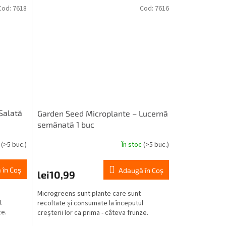
Cod:
7618
Cod:
7616
Salată
Garden Seed Microplante – Lucernă
semănată 1 buc
c
(>5 buc.)
În stoc
(>5 buc.)
 în Coş
Adaugă în Coş
lei10,99
Microgreens sunt plante care sunt
l
recoltate și consumate la începutul
ze.
creșterii lor ca prima - câteva frunze.