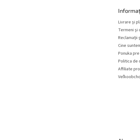
o
Informaț
l
Livrare și p
Termeni și c
Reclamații ș
Cine sunte
Ponuka pre 
Politica de 
Affiliate p
Veľkoobcho