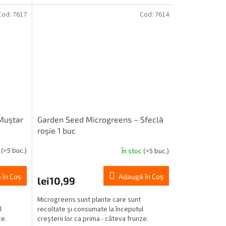
Cod:
7617
Cod:
7614
Muștar
Garden Seed Microgreens – Sfeclă
roșie 1 buc
c
(>5 buc.)
În stoc
(>5 buc.)
 în Coş
Adaugă în Coş
lei10,99
Microgreens sunt plante care sunt
l
recoltate și consumate la începutul
ze.
creșterii lor ca prima - câteva frunze.