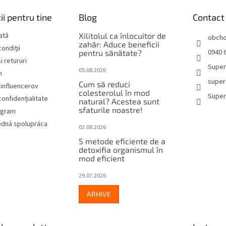
ii pentru tine
Blog
Contact
lată
Xilitolul ca înlocuitor de
obch
zahăr: Aduce beneficii
ondiții
0940 6
pentru sănătate?
i retururi
Super
05.08.2026
m
super
Cum să reduci
influencerov
colesterolul în mod
Super
confidențialitate
natural? Acestea sunt
sfaturile noastre!
rogram
dná spolupráca
02.08.2026
5 metode eficiente de a
detoxifia organismul în
mod eficient
29.07.2026
ARHIVE