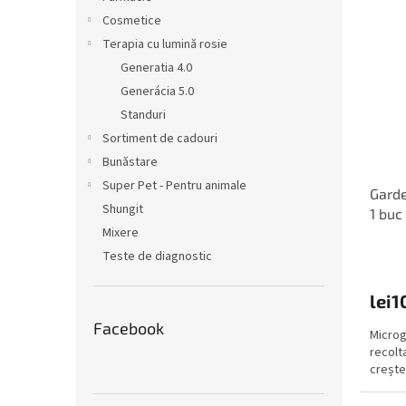
ă
i
t
Cosmetice
s
a
Terapia cu lumină rosie
t
r
Generatia 4.0
ă
e
Generácia 5.0
p
a
Standuri
r
p
o
r
Sortiment de cadouri
d
o
Bunăstare
u
d
Super Pet - Pentru animale
Garde
s
u
Shungit
1 buc
e
s
Mixere
u
l
Teste de diagnostic
u
i
lei1
Facebook
Microg
recolt
creșter