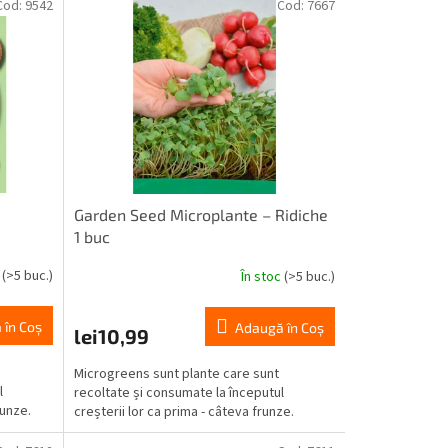
Cod:
9542
Cod:
7667
Garden Seed Microplante – Ridiche
1 buc
c
(>5 buc.)
În stoc
(>5 buc.)
 în Coş
Adaugă în Coş
lei10,99
Microgreens sunt plante care sunt
l
recoltate și consumate la începutul
runze.
creșterii lor ca prima - câteva frunze.