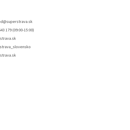
od
@
superstrava.sk
43 179 (09:00-15:00)
strava.sk
strava_slovensko
strava.sk