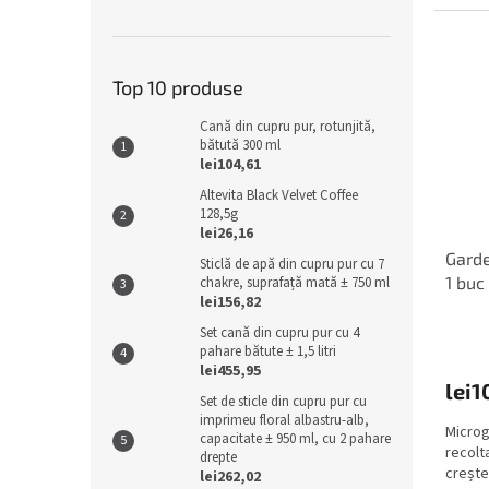
Top 10 produse
Cană din cupru pur, rotunjită,
bătută 300 ml
lei104,61
Altevita Black Velvet Coffee
128,5g
lei26,16
Garde
Sticlă de apă din cupru pur cu 7
1 buc
chakre, suprafață mată ± 750 ml
lei156,82
Set cană din cupru pur cu 4
pahare bătute ± 1,5 litri
lei455,95
lei1
Set de sticle din cupru pur cu
imprimeu floral albastru-alb,
Microg
capacitate ± 950 ml, cu 2 pahare
recolt
drepte
creșter
lei262,02