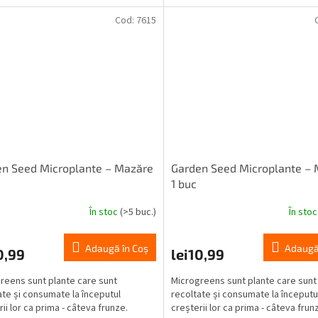
Cod:
7615
n Seed Microplante – Mazăre
Garden Seed Microplante – 
1 buc
În stoc
(>5 buc.)
În sto
Adaugă în Coş
Adaugă
0,99
lei10,99
reens sunt plante care sunt
Microgreens sunt plante care sunt
ate și consumate la începutul
recoltate și consumate la începutu
ii lor ca prima - câteva frunze.
creșterii lor ca prima - câteva frun