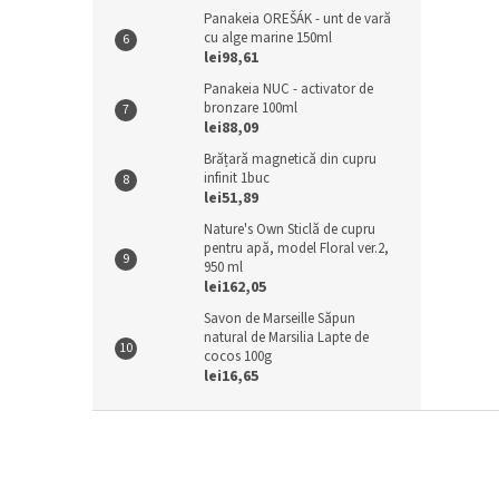
Panakeia OREŠÁK - unt de vară
cu alge marine 150ml
lei98,61
Panakeia NUC - activator de
bronzare 100ml
lei88,09
Brățară magnetică din cupru
infinit 1buc
lei51,89
Nature's Own Sticlă de cupru
pentru apă, model Floral ver.2,
950 ml
lei162,05
Savon de Marseille Săpun
natural de Marsilia Lapte de
cocos 100g
lei16,65
S
u
b
s