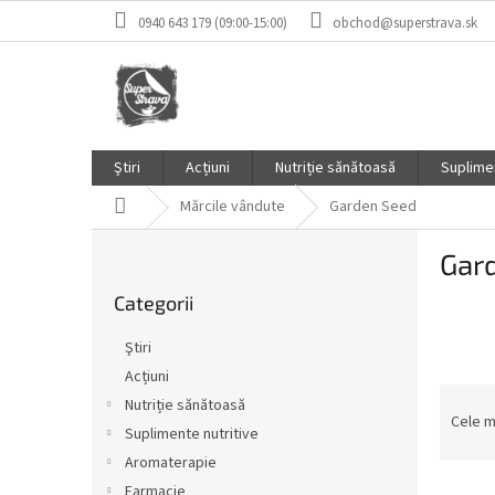
Treci
0940 643 179 (09:00-15:00)
obchod@superstrava.sk
la
conținut
Ştiri
Acțiuni
Nutriție sănătoasă
Suplimen
Acasă
Mărcile vândute
Garden Seed
B
Gar
a
Sari
r
Categorii
peste
ă
categorii
l
Ştiri
a
Acțiuni
t
S
Nutriție sănătoasă
e
e
Cele m
r
Suplimente nutritive
l
a
Aromaterapie
e
l
L
c
Farmacie