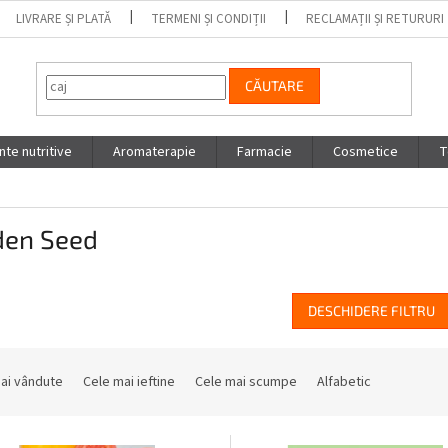
LIVRARE ȘI PLATĂ
TERMENI ȘI CONDIȚII
RECLAMAȚII ȘI RETURURI
CĂUTARE
te nutritive
Aromaterapie
Farmacie
Cosmetice
T
den Seed
DESCHIDERE FILTRU
ai vândute
Cele mai ieftine
Cele mai scumpe
Alfabetic