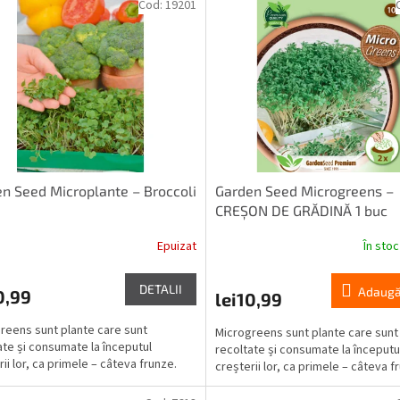
Cod:
19201
n Seed Microplante – Broccoli
Garden Seed Microgreens –
CREȘON DE GRĂDINĂ 1 buc
Epuizat
În sto
DETALII
Adaugă
0,99
lei10,99
reens sunt plante care sunt
Microgreens sunt plante care sunt
ate și consumate la începutul
recoltate și consumate la începutu
ii lor, ca primele – câteva frunze.
creșterii lor, ca primele – câteva f