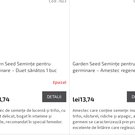
Cod:
7613
n Seed Semințe pentru
Garden Seed Semințe pentr
nare – Duet sănătos 1 buc
germinare – Amestec regene
buc
Epuizat
DETALII
D
3,74
lei13,74
c de semințe de lucernă și trifoi, cu
Amestec care conține semințe: mu
 delicat, bogat în vitamine și
trifoi, năsturel, ridiche și arpagic, 
le, recomandat în special femeilor.
germeni se caracterizează prin pro
excelente de întărire care regleaz
funcționarea...