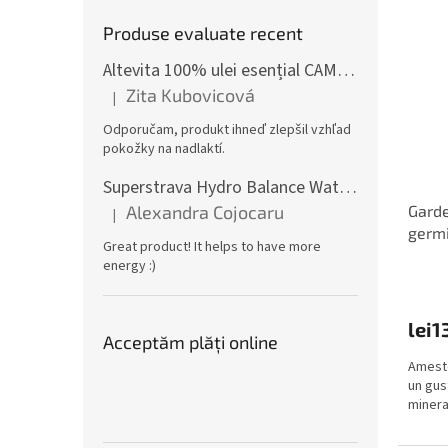
Produse evaluate recent
Altevita 100% ulei esențial CAMFOR – Uleiul energiei pozitive 10ml
Zita Kubovicová
|
Ratingul produsului este 5 din 5 stele.
Odporučam, produkt ihneď zlepšil vzhľad
pokožky na nadlaktí.
Superstrava Hydro Balance Watermelon electroliți Cutie 30 x 4,7g
Alexandra Cojocaru
Garde
|
Ratingul produsului este 5 din 5 stele.
germi
Great product! It helps to have more
energy :)
lei1
Acceptăm plăţi online
Ameste
un gust
minera