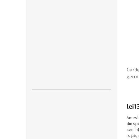
Garde
germi
lei1
Amest
din sp
seminț
roșie, r