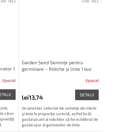
Cod:
7612
Cod:
7611
u
Garden Seed Semințe pentru
rator 1
germinare – Ridiche și linte 1 buc
Epuizat
Epuizat
ETALII
DETALII
lei13,74
ștar,
Un amestec selectat de semințe de ridichi
ale căror
și linte în proporția corectă, astfel încât
prietăți
gustul picant al ridichilor să fie echilibrat de
ă
gustul ușor al germenilor de linte.