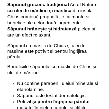
Săpunul grecesc tradițional
Art of Nature
cu ulei de măsline și mastica
din insula
Chios combină proprietățile calmante și
benefice ale celor două ingrediente.
Săpunul hrănește și hidratează
pielea și
are un efect relaxant.
Săpunul cu mastic de Chios și ulei de
măsline este potrivit și pentru îngrijirea
părului.
Beneficiile săpunului cu mastic de Chios și
ulei de măsline:
Nu conține parabeni, uleiuri minerale și
etanolamine.
Săpunul este testat dermatologic.
Potrivit
și pentru îngrijirea părului
:
masați-l în pielea capului și clătiți.