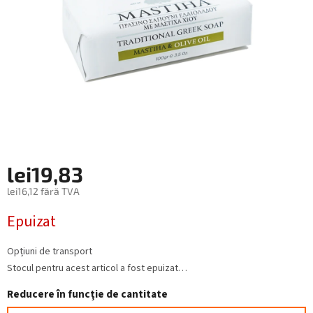
lei19,83
lei16,12 fără TVA
Evaluare
Epuizat
preţ:
Opțiuni de transport
Stocul pentru acest articol a fost epuizat…
Reducere în funcţie de cantitate