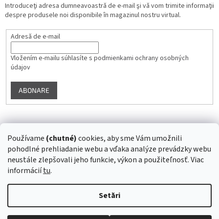
Introduceţi adresa dumneavoastră de e-mail şi vă vom trimite informaţii
despre produsele noi disponibile în magazinul nostru virtual.
Adresă de e-mail
Vložením e-mailu súhlasíte s
podmienkami ochrany osobných
údajov
ABONARE
Instagram
Používame
(chutné)
cookies, aby sme Vám umožnili
pohodlné prehliadanie webu a vďaka analýze prevádzky webu
Urmărire pe Instagram
neustále zlepšovali jeho funkcie, výkon a použiteľnosť. Viac
informácií
tu
.
Creat de Shoptet
Setări
Drepturi de autor 2026
Superstrava.sk - staráme sa o Vaše