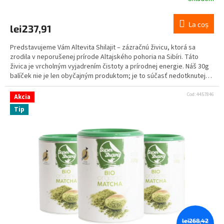
M
La coş
lei237,91
A
Predstavujeme Vám Altevita Shilajit – zázračnú živicu, ktorá sa
zrodila v neporušenej prírode Altajského pohoria na Sibíri. Táto
živica je vrcholným vyjadrením čistoty a prírodnej energie. Náš 30g
balíček nie je len obyčajným produktom; je to súčasť nedotknutej
prírody a starodávnej múdrosti, ktorá sa ukrýva v každej kvapke
tejto 100% čistej živice.
Cod:
4457846
Akcia
Tip
lei268,42