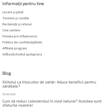
s
Informații pentru tine
o
Livrare și plată
l
Termeni și condiții
Reclamații și retururi
Cine suntem
Ponuka pre influencerov
Politica de confidențialitate
Affiliate program
Veľkoobchodná spolupráca
Blog
Xilitolul ca înlocuitor de zahăr: Aduce beneficii pentru
sănătate?
05.08.2026
Cum să reduci colesterolul în mod natural? Acestea sunt
sfaturile noastre!