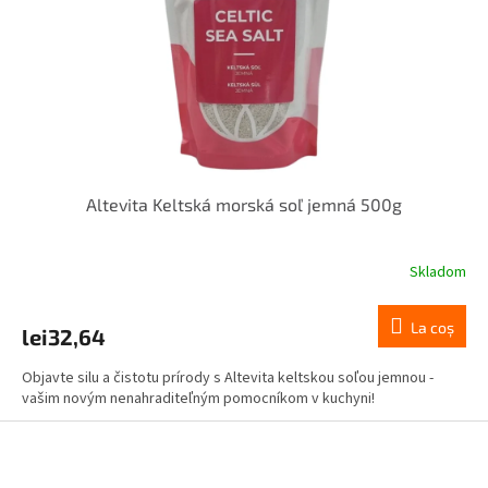
Altevita Keltská morská soľ jemná 500g
Skladom
La coş
lei32,64
Objavte silu a čistotu prírody s Altevita keltskou soľou jemnou -
vašim novým nenahraditeľným pomocníkom v kuchyni!
S
u
b