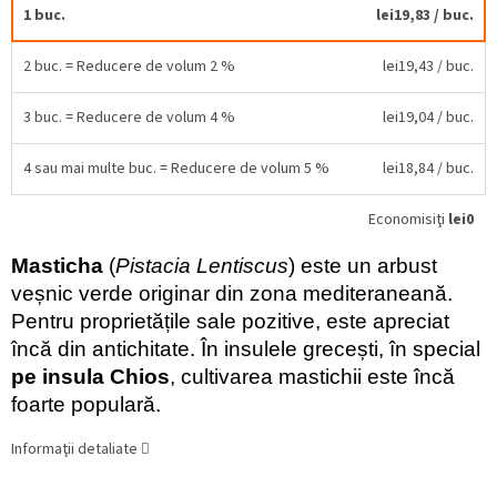
1 buc.
lei19,83
/ buc.
2 buc. = Reducere de volum 2 %
lei19,43
/ buc.
3 buc. = Reducere de volum 4 %
lei19,04
/ buc.
4 sau mai multe buc. = Reducere de volum 5 %
lei18,84
/ buc.
Economisiţi
lei0
Masticha
(
Pistacia Lentiscus
) este un arbust
veșnic verde originar din zona mediteraneană.
Pentru proprietățile sale pozitive, este apreciat
încă din antichitate. În insulele grecești, în special
pe insula Chios
, cultivarea mastichii este încă
foarte populară.
Informaţii detaliate