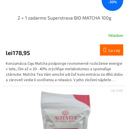
-33%
2 + 1 zadarmo Superstrava BIO MATCHA 100g
Skladom
La coş
lei178,95
Konzumácia čaju Matcha podporuje rovnomerné rozloženie energie
v tele, čím až o 30 - 40% zrýchľuje metabolizmus a spomaľuje
stárnutie. Matcha Tea Vám umožní udržať koncentráciu na dlhú dobu
a zároveň vedie k uvoľneniu a relaxácii. V jeho zložení nájdete
proteíny, kofeín, vlákninu, vitamíny A-karotén, E, minerály ako sú
železo, vápnik, draslík, zinok, katechíny, aminokyseliny.
Cod:
10183