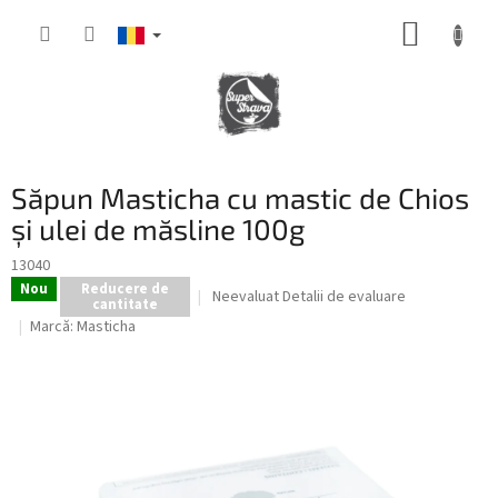
Treci
COŞ
la
conținut
DE
CUMPĂ
Săpun Masticha cu mastic de Chios
și ulei de măsline 100g
13040
Nou
Reducere de
Evaluarea
Neevaluat
Detalii de evaluare
cantitate
medie
Marcă:
Masticha
a
produsului
este
0,0
din
5
stele.