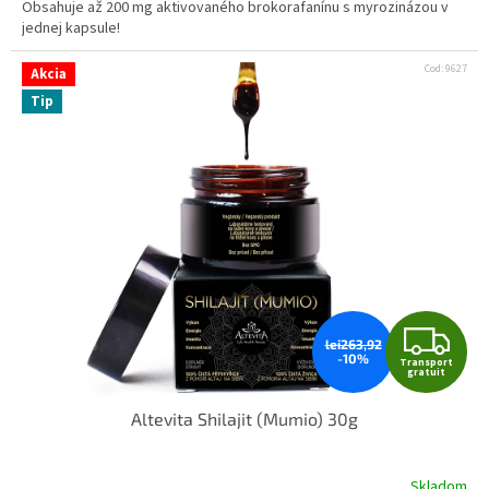
Obsahuje až 200 mg aktivovaného brokorafanínu s myrozinázou v
jednej kapsule!
Cod:
9627
Akcia
Tip
Z
lei263,92
-10%
Transport
D
gratuit
Altevita Shilajit (Mumio) 30g
A
R
Skladom