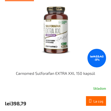
lei433,43
-8%
Carnomed Sulforafan EXTRA XXL 150 kapsúl
Skladom
La coş
lei398,79