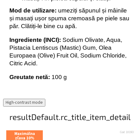
Mod de utilizare:
umeziți săpunul și mâinile
și masați ușor spuma cremoasă pe piele sau
păr. Clătiți-le bine cu apă.
Ingrediente (INCI):
Sodium Olivate, Aqua,
Pistacia Lentiscus (Mastic) Gum, Olea
Europaea (Olive) Fruit Oil, Sodium Chloride,
Citric Acid.
Greutate netă:
100 g
High-contrast mode
resultDefault.rc_title_item_detail
Cod:
10193
Maximálna
zľava 10%