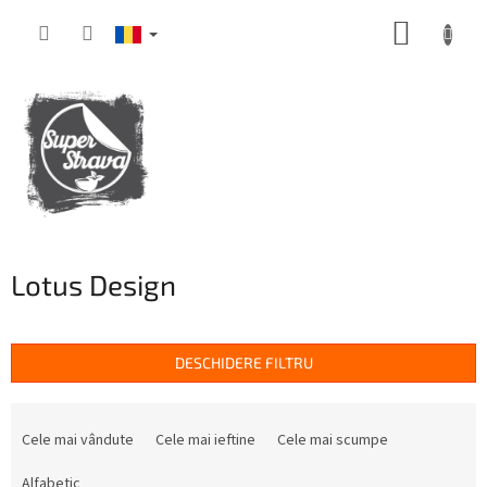
Treci
COŞ
la
conținut
DE
CUMPĂ
Lotus Design
DESCHIDERE FILTRU
S
e
Cele mai vândute
Cele mai ieftine
Cele mai scumpe
l
e
Alfabetic