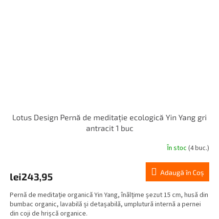
Lotus Design Pernă de meditație ecologică Yin Yang gri
antracit 1 buc
În stoc
(4 buc.)
Adaugă în Coş
lei243,95
Pernă de meditație organică Yin Yang, înălțime șezut 15 cm, husă din
bumbac organic, lavabilă și detașabilă, umplutură internă a pernei
din coji de hrișcă organice.