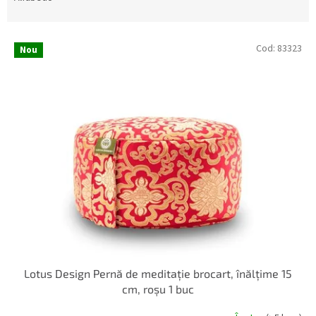
c
t
L
a
Cod:
83323
Nou
i
r
s
e
t
a
ă
p
p
r
r
o
o
d
d
u
u
s
s
u
e
l
u
i
Lotus Design Pernă de meditație brocart, înălțime 15
cm, roșu 1 buc