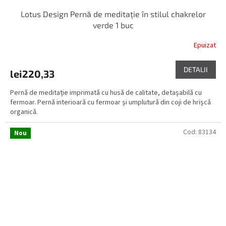
Lotus Design Pernă de meditație în stilul chakrelor
verde 1 buc
Epuizat
DETALII
lei220,33
Pernă de meditație imprimată cu husă de calitate, detașabilă cu
fermoar. Pernă interioară cu fermoar și umplutură din coji de hrișcă
organică.
Cod:
83134
Nou