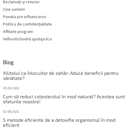
i
Reclamații și retururi
s
Cine suntem
t
Ponuka pre influencerov
ă
r
Politica de confidențialitate
i
Affiliate program
l
Veľkoobchodná spolupráca
o
r
Blog
Xilitolul ca înlocuitor de zahăr: Aduce beneficii pentru
sănătate?
05.08.2026
Cum să reduci colesterolul în mod natural? Acestea sunt
sfaturile noastre!
02.08.2026
5 metode eficiente de a detoxifia organismul în mod
eficient