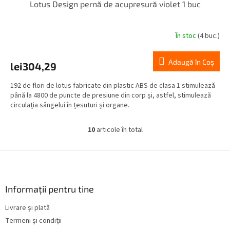
Lotus Design pernă de acupresură violet 1 buc
În stoc
(4 buc.)
Adaugă în Coş
lei304,29
192 de flori de lotus fabricate din plastic ABS de clasa 1 stimulează
până la 4800 de puncte de presiune din corp și, astfel, stimulează
circulația sângelui în țesuturi și organe.
10
articole în total
C
o
n
S
t
u
r
b
o
s
Informații pentru tine
l
o
u
Livrare și plată
l
l
Termeni și condiții
l