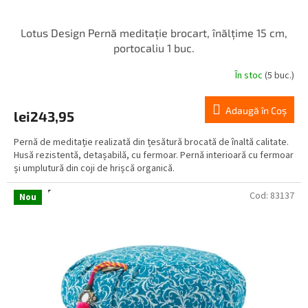
Lotus Design Pernă meditație brocart, înălțime 15 cm,
portocaliu 1 buc.
În stoc
(5 buc.)
Adaugă în Coş
lei243,95
Pernă de meditație realizată din țesătură brocată de înaltă calitate.
Husă rezistentă, detașabilă, cu fermoar. Pernă interioară cu fermoar
și umplutură din coji de hrișcă organică.
Cod:
83137
Nou