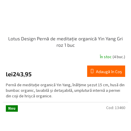
Lotus Design Pernă de meditație organică Yin Yang Gri
roz 1 buc
În stoc
(4 buc.)
Adaugă în Coş
lei243,95
Pernă de meditație organică Yin Yang, înălțime șezut 15 cm, husă din
bumbac organic, lavabilă și detașabilă, umplutură internă a pernei
din coji de hrișcă organice.
Cod:
13460
Nou