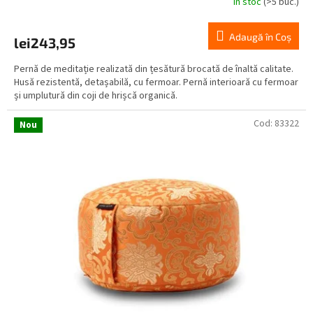
În stoc
(>5 buc.)
Adaugă în Coş
lei243,95
Pernă de meditație realizată din țesătură brocată de înaltă calitate.
Husă rezistentă, detașabilă, cu fermoar. Pernă interioară cu fermoar
și umplutură din coji de hrișcă organică.
Cod:
83322
Nou