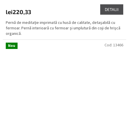
DETALII
lei220,33
Pernă de meditație imprimată cu husă de calitate, detașabilă cu
fermoar. Pernă interioară cu fermoar și umplutură din coji de hrișcă
organică.
Cod:
13466
Nou