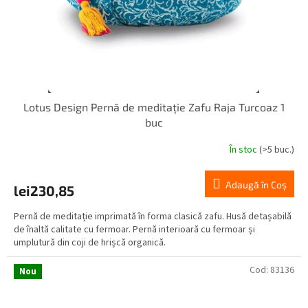
Lotus Design Pernă de meditație Zafu Raja Turcoaz 1
buc
În stoc
(>5 buc.)
Adaugă în Coş
lei230,85
Pernă de meditație imprimată în forma clasică zafu. Husă detașabilă
de înaltă calitate cu fermoar. Pernă interioară cu fermoar și
umplutură din coji de hrișcă organică.
Cod:
83136
Nou