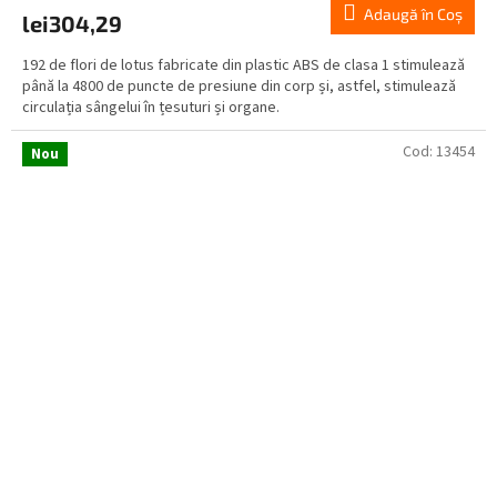
Adaugă în Coş
lei304,29
192 de flori de lotus fabricate din plastic ABS de clasa 1 stimulează
până la 4800 de puncte de presiune din corp și, astfel, stimulează
circulația sângelui în țesuturi și organe.
Cod:
13454
Nou