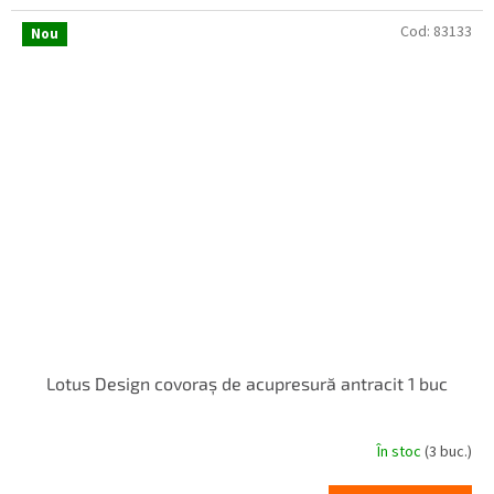
Cod:
83133
Nou
Lotus Design covoraș de acupresură antracit 1 buc
În stoc
(3 buc.)