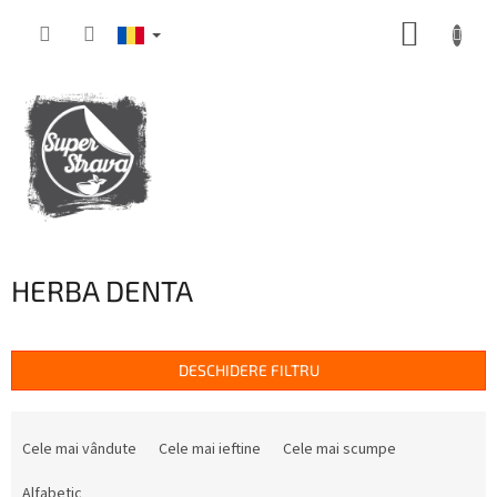
Treci
COŞ
la
conținut
DE
CUMPĂ
HERBA DENTA
DESCHIDERE FILTRU
S
e
Cele mai vândute
Cele mai ieftine
Cele mai scumpe
l
e
Alfabetic