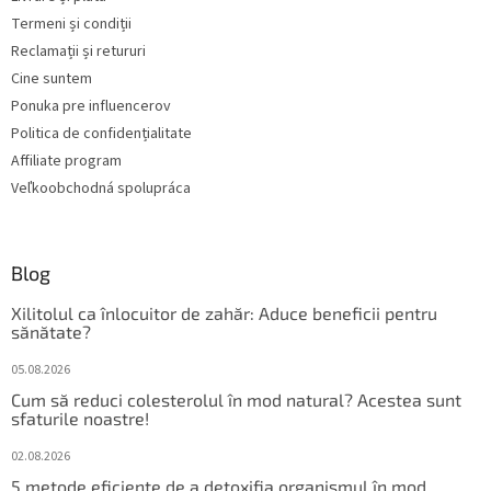
l
l
Termeni și condiții
l
i
Reclamații și retururi
s
Cine suntem
t
Ponuka pre influencerov
ă
r
Politica de confidențialitate
i
Affiliate program
l
Veľkoobchodná spolupráca
o
r
Blog
Xilitolul ca înlocuitor de zahăr: Aduce beneficii pentru
sănătate?
05.08.2026
Cum să reduci colesterolul în mod natural? Acestea sunt
sfaturile noastre!
02.08.2026
5 metode eficiente de a detoxifia organismul în mod