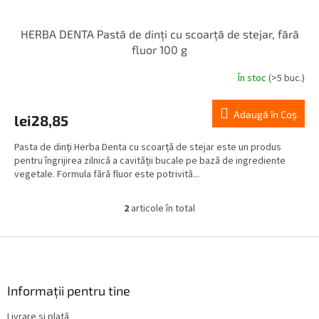
HERBA DENTA Pastă de dinți cu scoarță de stejar, fără
fluor 100 g
În stoc
(>5 buc.)
Adaugă în Coş
lei28,85
Pasta de dinți Herba Denta cu scoarță de stejar este un produs
pentru îngrijirea zilnică a cavității bucale pe bază de ingrediente
vegetale. Formula fără fluor este potrivită...
2
articole în total
C
o
n
S
t
u
r
b
o
s
Informații pentru tine
l
o
u
Livrare și plată