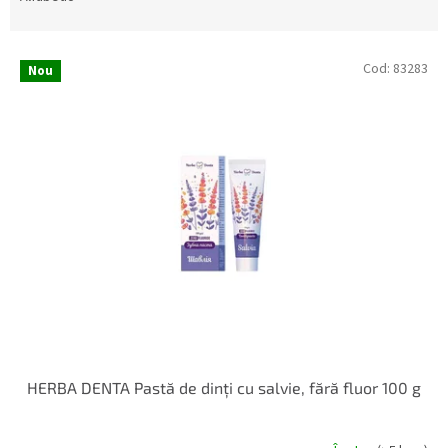
c
t
L
a
Cod:
83283
Nou
i
r
s
e
t
a
ă
p
p
r
r
o
o
d
d
u
u
s
s
u
e
l
u
i
HERBA DENTA Pastă de dinți cu salvie, fără fluor 100 g