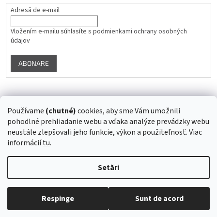
Adresă de e-mail
Vložením e-mailu súhlasíte s
podmienkami ochrany osobných
údajov
ABONARE
Instagram
Používame
(chutné)
cookies, aby sme Vám umožnili
pohodlné prehliadanie webu a vďaka analýze prevádzky webu
Urmărire pe Instagram
neustále zlepšovali jeho funkcie, výkon a použiteľnosť. Viac
informácií
tu
.
Creat de Shoptet
Setări
Drepturi de autor 2026
Superstrava.sk - staráme sa o Vaše
Respinge
Sunt de acord
zdravie...
. Toate drepturile rezervate.
Editați setările cookie-urilor