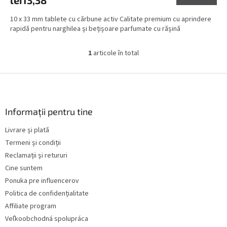
lei13,38
10 x 33 mm tablete cu cărbune activ Calitate premium cu aprindere
rapidă pentru narghilea și bețișoare parfumate cu rășină
1
articole în total
C
o
n
S
t
u
r
b
o
s
Informații pentru tine
l
o
u
Livrare și plată
l
l
Termeni și condiții
l
i
Reclamații și retururi
s
Cine suntem
t
Ponuka pre influencerov
ă
r
Politica de confidențialitate
i
Affiliate program
l
Veľkoobchodná spolupráca
o