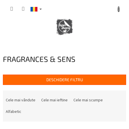
Treci
la
conținut
COŞ
DE
CUMPĂRĂTURI
FRAGRANCES & SENS
DESCHIDERE FILTRU
S
e
Cele mai vândute
Cele mai ieftine
Cele mai scumpe
l
e
Alfabetic
c
t