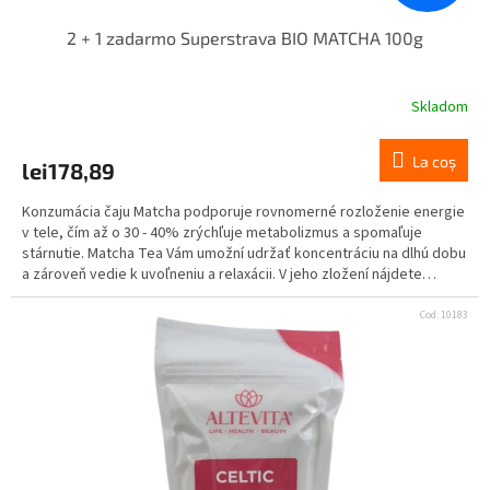
2 + 1 zadarmo Superstrava BIO MATCHA 100g
Skladom
La coş
lei178,89
Konzumácia čaju Matcha podporuje rovnomerné rozloženie energie
v tele, čím až o 30 - 40% zrýchľuje metabolizmus a spomaľuje
stárnutie. Matcha Tea Vám umožní udržať koncentráciu na dlhú dobu
a zároveň vedie k uvoľneniu a relaxácii. V jeho zložení nájdete
proteíny, kofeín, vlákninu, vitamíny A-karotén, E, minerály ako sú
železo, vápnik, draslík, zinok, katechíny, aminokyseliny.
Cod:
10183