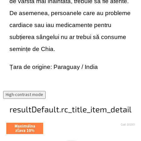
de vârstă mai înaintată, trebuie să fie atente.
De asemenea, persoanele care au probleme
cardiace sau iau medicamente pentru
subțierea sângelui nu ar trebui să consume
semințe de Chia.
Țara de origine: Paraguay / India
High-contrast mode
resultDefault.rc_title_item_detail
Cod:
10193
Maximálna
zľava 10%