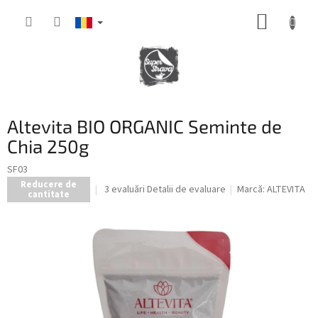
Treci
COŞ
la
conținut
DE
CUMPĂ
Altevita BIO ORGANIC Seminte de
Chia 250g
SF03
Reducere de
Evaluarea
3 evaluări
Detalii de evaluare
Marcă:
ALTEVITA
cantitate
medie
a
produsului
este
5,0
din
5
stele.