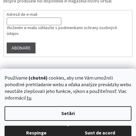
despre produsele noi disponibile în magazinul nostru virtual.
Adresă de e-mail
Vložením e-mailu súhlasíte s
podmienkami ochrany osobných
údajov
ABONARE
Instagram
Používame
(chutné)
cookies, aby sme Vám umožnili
pohodlné prehliadanie webu a vďaka analýze prevádzky webu
Urmărire pe Instagram
neustále zlepšovali jeho funkcie, výkon a použiteľnosť. Viac
informácií
tu
.
Creat de Shoptet
Setări
Drepturi de autor 2026
Superstrava.sk - staráme sa o Vaše
Respinge
Sunt de acord
zdravie...
. Toate drepturile rezervate.
Editați setările cookie-urilor