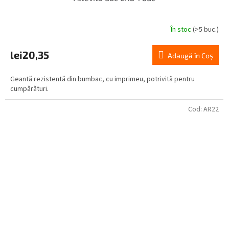
În stoc
(>5 buc.)
lei20,35
Adaugă în Coş
Geantă rezistentă din bumbac, cu imprimeu, potrivită pentru
cumpărături.
Cod:
AR22