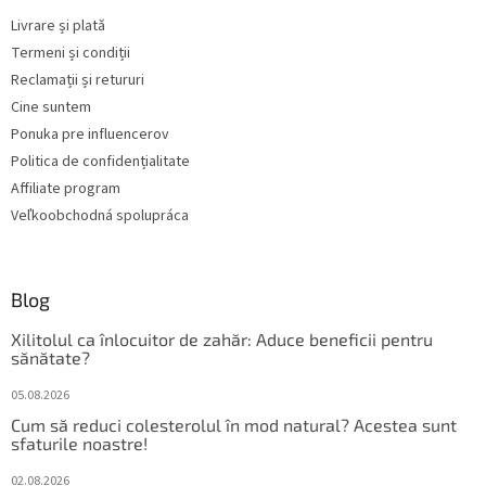
o
Livrare și plată
l
Termeni și condiții
Reclamații și retururi
Cine suntem
Ponuka pre influencerov
Politica de confidențialitate
Affiliate program
Veľkoobchodná spolupráca
Blog
Xilitolul ca înlocuitor de zahăr: Aduce beneficii pentru
sănătate?
05.08.2026
Cum să reduci colesterolul în mod natural? Acestea sunt
sfaturile noastre!
02.08.2026