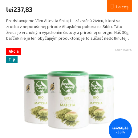
M
La coş
lei237,83
A
Predstavujeme Vám Altevita Shilajit – zázračnú živicu, ktorá sa
zrodila v neporušenej prírode Altajského pohoria na Sibíri. Táto
živica je vrcholným vyjadrením čistoty a prírodnej energie. Náš 30g
balíček nie je len obyčajným produktom; je to súčasť nedotknutej
prírody a starodávnej múdrosti, ktorá sa ukrýva v každej kvapke
tejto 100% čistej živice.
Cod:
4457846
Akcia
Tip
lei268,33
-33%