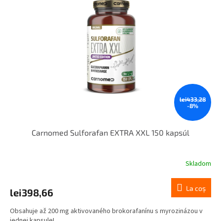
lei433,28
-8%
Carnomed Sulforafan EXTRA XXL 150 kapsúl
Skladom
La coş
lei398,66
Obsahuje až 200 mg aktivovaného brokorafanínu s myrozinázou v
jednej kapsule!