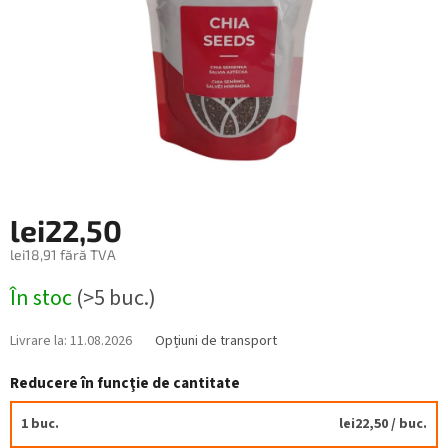
lei22,50
lei18,91 fără TVA
Evaluare
În stoc
(>5 buc.)
preţ:
Livrare la:
11.08.2026
Opțiuni de transport
Reducere în funcţie de cantitate
1 buc.
lei22,50
/ buc.