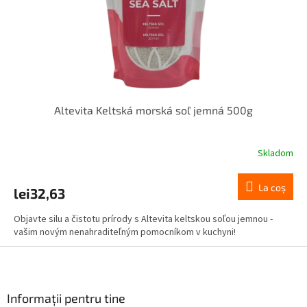
Altevita Keltská morská soľ jemná 500g
Skladom
La coş
lei32,63
Objavte silu a čistotu prírody s Altevita keltskou soľou jemnou -
vašim novým nenahraditeľným pomocníkom v kuchyni!
S
u
b
s
Informații pentru tine