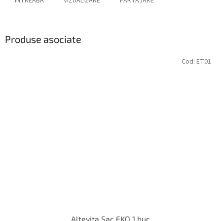
ÎNTREABĂ
VIZUALIZARE
PARTAJARE
Produse asociate
Cod:
ET01
Altevita Sac EKO 1 buc