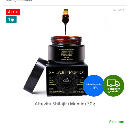
Cod:
9627
Akcia
Tip
Z
lei263,83
-10%
Transport
D
gratuit
Altevita Shilajit (Mumio) 30g
A
R
Skladom