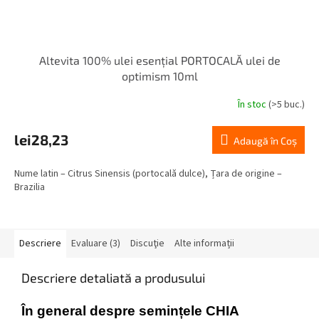
Altevita 100% ulei esențial PORTOCALĂ ulei de
optimism 10ml
În stoc
(>5 buc.)
Evaluarea
medie
a
lei28,23
Adaugă în Coş
produsului
este
Nume latin – Citrus Sinensis (portocală dulce), Țara de origine –
5,0
Brazilia
din
5
stele.
Descriere
Evaluare (3)
Discuţie
Alte informații
Descriere detaliată a produsului
În general despre semințele CHIA