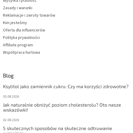
Wysyłka i płatność
a
i
Zasady i warunki
l
i
Reklamacje i zwroty towarów
s
Kim jesteśmy
t
Oferta dla influencerów
y
Polityka prywatności
Affiliate program
Współpraca hurtowa
Blog
Ksylitol jako zamiennik cukru: Czy ma korzyści zdrowotne?
05.08.2026
Jak naturalnie obniżyć poziom cholesterolu? Oto nasze
wskazówki!
02.08.2026
5 skutecznych sposobów na skuteczne odtruwanie