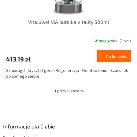
VitaJuwel ViA butelka Vitality 500ml
W magazynie
(1 szt)
Do koszyka
413,19 zł
Szmaragd - kryształ górskiRegeneracja - Odmłodzenie - Szacunek
do samego siebie
3
pozycji razem
K
o
n
S
t
t
r
o
o
p
Informacje dla Ciebie
l
k
k