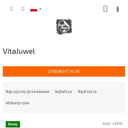
Przejść
KOSZY
do
treści
VitaJuwel
OTWORZYĆ FILTR
S
o
Najczęściej sprzedawane
Najtańsze
Najdroższe
r
t
Alfabetycznie
o
w
L
a
Kod :
13676
Nowy
i