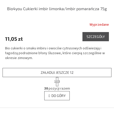
Bio4you Cukierki imbir limonka/imbir pomarańcza 75g
Wyprzedane
SZCZEGÓŁY
11,05 zł
Bio cukierki o smaku imbiru i owoców cytrusowych odświeżają i
łagodzą podrażnione błony śluzowe, które cierpią szczególnie w
okresie zimowym.
ZAŁADUJ JESZCZE 12
P
1
3
a
K
g
30
pozycji razem
o
i
n
DO GÓRY
n
t
a
r
c
j
S
o
a