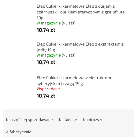
Eleo Cukierki karmelowe Eleo z olejem z
czarnuszki i olejkiem eterycznym z grejpfruta
19g
W magazynie
(>5 szt)
10,74 zł
Eleo Cukierki karmelowe Eleo z ekstraktem z
jodły 19 g
W magazynie
(>5 szt)
10,74 zł
Eleo Cukierki karmelowe z ekstraktem
syberyjskim i czagą 19 g
Wyprzedane
10,74 zł
S
o
Najczęściej sprzedawane
Najtańsze
Najdroższe
r
t
Alfabetycznie