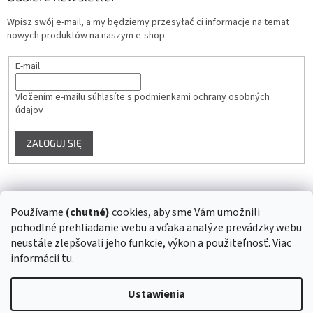
Wpisz swój e-mail, a my będziemy przesyłać ci informacje na temat
nowych produktów na naszym e-shop.
E-mail
Vložením e-mailu súhlasíte s
podmienkami ochrany osobných
údajov
ZALOGUJ SIĘ
Instagram
Používame
(chutné)
cookies, aby sme Vám umožnili
pohodlné prehliadanie webu a vďaka analýze prevádzky webu
Śledź na Instagramie
neustále zlepšovali jeho funkcie, výkon a použiteľnosť. Viac
informácií
tu
.
Opracował Shoptet
Ustawienia