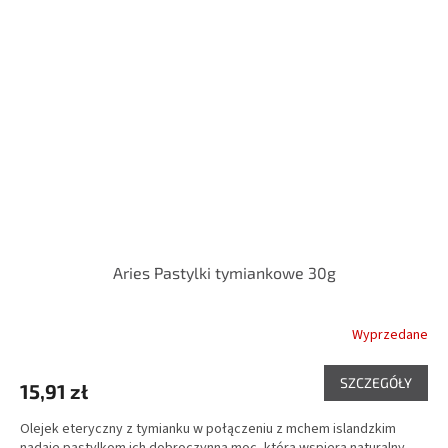
Aries Pastylki tymiankowe 30g
Wyprzedane
SZCZEGÓŁY
15,91 zł
Olejek eteryczny z tymianku w połączeniu z mchem islandzkim
nadaje pastylkom ich dobroczynną moc, którą wspiera naturalny