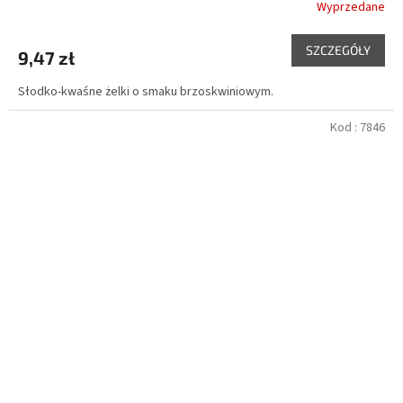
Wyprzedane
SZCZEGÓŁY
9,47 zł
Słodko-kwaśne żelki o smaku brzoskwiniowym.
Kod :
7846