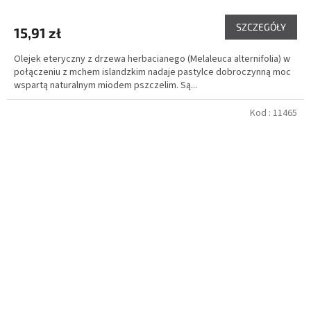
SZCZEGÓŁY
15,91 zł
Olejek eteryczny z drzewa herbacianego (Melaleuca alternifolia) w
połączeniu z mchem islandzkim nadaje pastylce dobroczynną moc
wspartą naturalnym miodem pszczelim. Są...
Kod :
11465