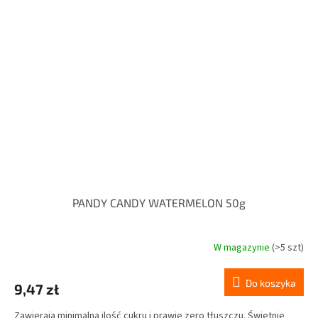
PANDY CANDY WATERMELON 50g
W magazynie
(>5 szt)
Do koszyka
9,47 zł
Zawierają minimalną ilość cukru i prawie zero tłuszczu. Świetnie