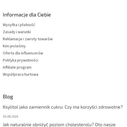
l
t
k
o
i
p
Informacje dla Ciebie
l
k
i
Wysyłka i płatność
a
s
Zasady i warunki
t
y
Reklamacje i zwroty towarów
Kim jesteśmy
Oferta dla influencerów
Polityka prywatności
Affiliate program
Współpraca hurtowa
Blog
Ksylitol jako zamiennik cukru: Czy ma korzyści zdrowotne?
05.08.2026
Jak naturalnie obniżyć poziom cholesterolu? Oto nasze