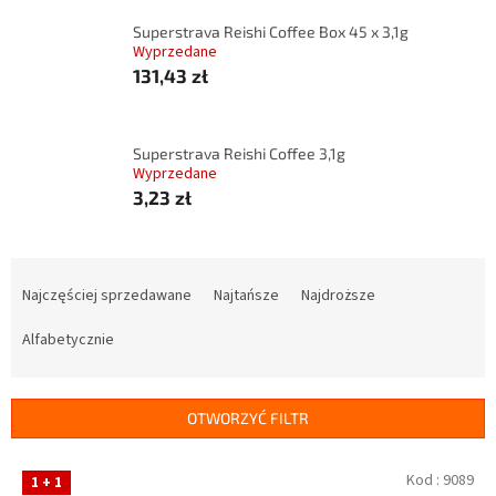
Superstrava Reishi Coffee Box 45 x 3,1g
Wyprzedane
131,43 zł
Superstrava Reishi Coffee 3,1g
Wyprzedane
3,23 zł
S
o
Najczęściej sprzedawane
Najtańsze
Najdroższe
r
t
Alfabetycznie
o
w
a
OTWORZYĆ FILTR
n
i
L
Kod :
9089
1 + 1
e
i