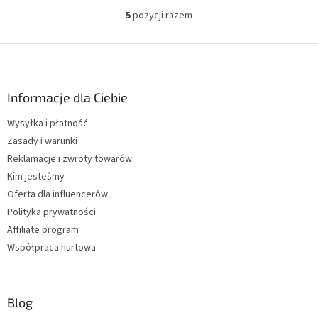
5
pozycji razem
K
o
n
S
t
t
r
o
o
p
Informacje dla Ciebie
l
k
k
Wysyłka i płatność
a
i
Zasady i warunki
l
i
Reklamacje i zwroty towarów
s
Kim jesteśmy
t
Oferta dla influencerów
y
Polityka prywatności
Affiliate program
Współpraca hurtowa
Blog