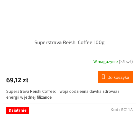
Superstrava Reishi Coffee 100g
W magazynie
(>5 szt)
Średnia
ocena
produktu
Do koszyka
69,12 zł
wynosi
5,0
Superstrava Reishi Coffee: Twoja codzienna dawka zdrowia i
na
energii w jednej filiżance
5
gwiazdek.
Kod :
SC11A
Działanie