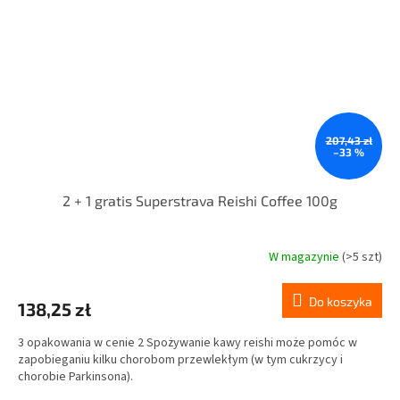
207,43 zł
–33 %
2 + 1 gratis Superstrava Reishi Coffee 100g
W magazynie
(>5 szt)
Średnia
ocena
produktu
Do koszyka
138,25 zł
wynosi
5,0
3 opakowania w cenie 2 Spożywanie kawy reishi może pomóc w
na
zapobieganiu kilku chorobom przewlekłym (w tym cukrzycy i
5
chorobie Parkinsona).
gwiazdek.