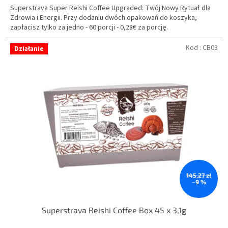
Superstrava Super Reishi Coffee Upgraded: Twój Nowy Rytuał dla
na
Zdrowia i Energii. Przy dodaniu dwóch opakowań do koszyka,
5
zapłacisz tylko za jedno - 60 porcji - 0,28€ za porcję.
gwiazdek.
Kod :
CB03
Działanie
145,27 zł
–9 %
Superstrava Reishi Coffee Box 45 x 3,1g