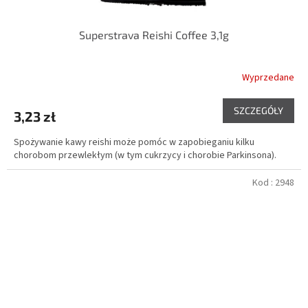
Superstrava Reishi Coffee 3,1g
Wyprzedane
Średnia
ocena
produktu
SZCZEGÓŁY
3,23 zł
wynosi
5,0
Spożywanie kawy reishi może pomóc w zapobieganiu kilku
na
chorobom przewlekłym (w tym cukrzycy i chorobie Parkinsona).
5
gwiazdek.
Kod :
2948