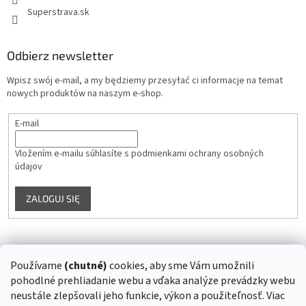
Superstrava.sk
Odbierz newsletter
Wpisz swój e-mail, a my będziemy przesyłać ci informacje na temat
nowych produktów na naszym e-shop.
E-mail
Vložením e-mailu súhlasíte s
podmienkami ochrany osobných
údajov
ZALOGUJ SIĘ
Instagram
Používame
(chutné)
cookies, aby sme Vám umožnili
pohodlné prehliadanie webu a vďaka analýze prevádzky webu
Śledź na Instagramie
neustále zlepšovali jeho funkcie, výkon a použiteľnosť. Viac