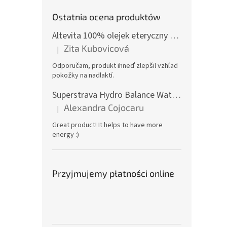
Ostatnia ocena produktów
Altevita 100% olejek eteryczny KAMFORA – Olejek pozytywnej energii 10ml
Zita Kubovicová
|
Ocena produktu to 5 na 5 gwiazdek.
Odporučam, produkt ihneď zlepšil vzhľad
pokožky na nadlaktí.
Superstrava Hydro Balance Watermelon electrolytes Box 30 x 4,7g
Alexandra Cojocaru
|
Ocena produktu to 5 na 5 gwiazdek.
Great product! It helps to have more
energy :)
Przyjmujemy płatności online