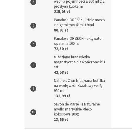
wzór o pojemności ± 950 ml z 2
prostymi kubkami
215,03 zł
Panakeia OREŠÁK - letnie masło
z algami morskimi 150ml
80,93 zł
Panakeia ORZECH - aktywator
opalania 100ml
72,30 zł
Miedziana bransoletka
magnetyczna nieskończoność 1
szt.
42,58 zł
Nature's Own Miedziana butelka
na wodę wzór Kwiatowy ver.2,
950 ml
132,99 zł
Savon de Marseille Naturalne
mydło marsylskie Mleko
kokosowe 100g
13,66 zł
S