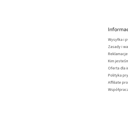
t
o
p
k
Informac
a
Wysyłka i p
Zasady i wa
Reklamacje
Kim jesteś
Oferta dla 
Polityka pr
Affiliate p
Współpraca