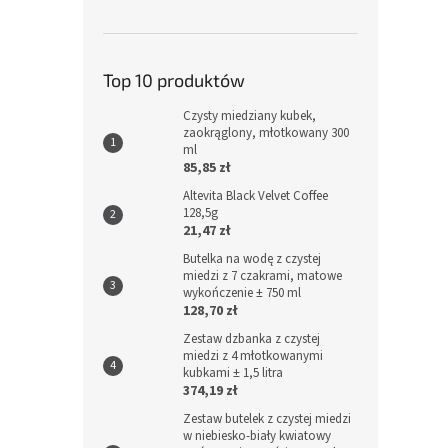
Top 10 produktów
Czysty miedziany kubek,
zaokrąglony, młotkowany 300
ml
85,85 zł
Altevita Black Velvet Coffee
128,5g
21,47 zł
Butelka na wodę z czystej
miedzi z 7 czakrami, matowe
wykończenie ± 750 ml
128,70 zł
Zestaw dzbanka z czystej
miedzi z 4 młotkowanymi
kubkami ± 1,5 litra
374,19 zł
Zestaw butelek z czystej miedzi
w niebiesko-biały kwiatowy