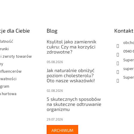
je dla Ciebie
Blog
Kontakt
łatność
Ksylitol jako zamiennik
obch
cukru: Czy ma korzyści
runki
0940 6
zdrowotne?
 i zwroty towarów
Super
05.08.2026
my
super
Jak naturalnie obniżyć
influencerów
poziom cholesterolu?
Super
ywatności
Oto nasze wskazówki!
rogram
02.08.2026
 hurtowa
5 skutecznych sposobów
na skuteczne odtruwanie
organizmu
29.07.2026
ARCHIWUM