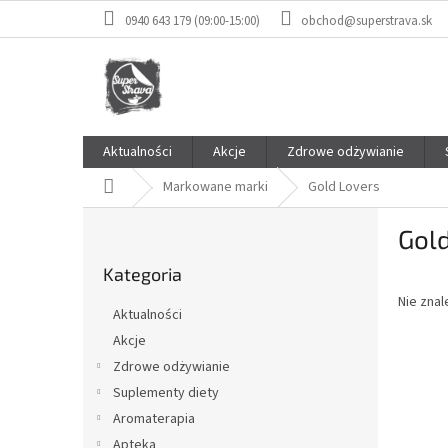
Przejść
0940 643 179 (09:00-15:00)
obchod@superstrava.sk
do
treści
Aktualności
Akcje
Zdrowe odżywianie
Home
Markowane marki
Gold Lovers
P
Gol
a
Pominąć
s
Kategoria
kategorie
e
Nie zna
k
Aktualności
b
Akcje
o
Zdrowe odżywianie
c
z
Suplementy diety
n
Aromaterapia
y
Apteka