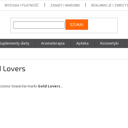
WYSYŁKA I PŁATNOŚĆ
ZASADY I WARUNKI
REKLAMACJE I ZWRO
SZUKAJ
Suplementy diety
Aromaterapia
Apteka
Kosmetyki
d Lovers
leziono towarów marki
Gold Lovers
...