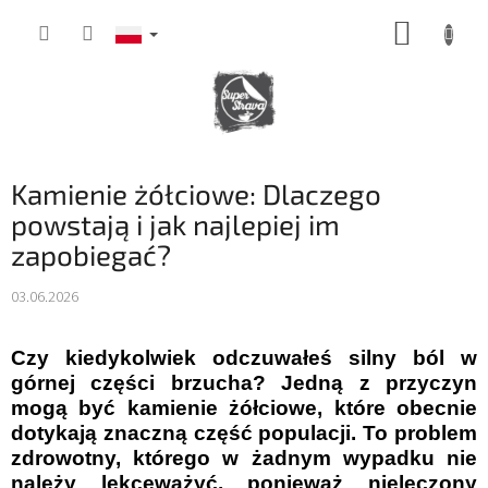
Przejść
KOSZY
do
treści
Kamienie żółciowe: Dlaczego
powstają i jak najlepiej im
zapobiegać?
03.06.2026
Czy kiedykolwiek odczuwałeś silny ból w
górnej części brzucha? Jedną z przyczyn
mogą być kamienie żółciowe, które obecnie
dotykają znaczną część populacji. To problem
zdrowotny, którego w żadnym wypadku nie
należy lekceważyć, ponieważ nieleczony