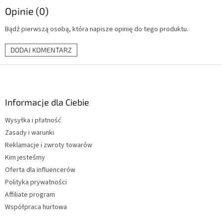
Opinie (0)
Bądź pierwszą osobą, która napisze opinię do tego produktu.
DODAJ KOMENTARZ
S
t
o
p
Informacje dla Ciebie
k
Wysyłka i płatność
a
Zasady i warunki
Reklamacje i zwroty towarów
Kim jesteśmy
Oferta dla influencerów
Polityka prywatności
Affiliate program
Współpraca hurtowa