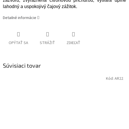
zázvoru, zvýraznená citrónovou príchuťou, vytvára úplne
lahodný a uspokojivý čajový zážitok.
Detailné informácie
OPÝTAŤ SA
STRÁŽIŤ
ZDIEĽAŤ
Súvisiaci tovar
Kód:
AR22