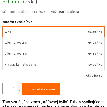
Skladom
(>5 ks)
cena:
Môžeme doručiť do:
11.8.2026
Možnosti doručenia
Množstevná zľava
1 ks
€6,38
/ ks
2 ks = zľava 2 %
€6,25
/ ks
3 ks = zľava 4 %
€6,12
/ ks
4 a viac ks = zľava 5 %
€6,06
/ ks
Ušetríte
€0
Pridať do košíka
Táto vzrušujúca zmes „kráľovnej bylín“ Tulsi a vynikajúceho