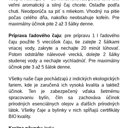
veľmi aromatický a silný čaj chcete. Oslaďte podľa
chuti. Neodporúča sa piť s mliekom. Vhodný na pitie
počas celého dňa, nakoľko neobsahuje kofeín. Pre
maximálny účinok pite 2 až 3 šálky denne.
Príprava ľadového čaju
: pre prípravu 1 l ľadového
čaju použite 5 vrecúšok čaju, tie zalejte 2 šálkami
vriacej vody, zakryte a nechajte 20 minút lúhovať.
Potom odstráňte nálevové vrecká, dolejte 2 šálky
studenej vody a nechajte vychladnúť. Pre maximálny
účinok pite 3 až 5 šálok denne.
Všetky naše čaje pochádzajú z indických ekologických
fariem, kde je zaručená ich vysoká kvalita a taktiež
účinok. Ten je zabezpečený vďaka šetrnému
spracovaniu bylín, čím sa zachováva účinok
prírodných esenciálnych olejov a ďalších prírodných
látok. Všetky čaje a bylinky v nich spĺňajú certifikáty
BIO kvality.