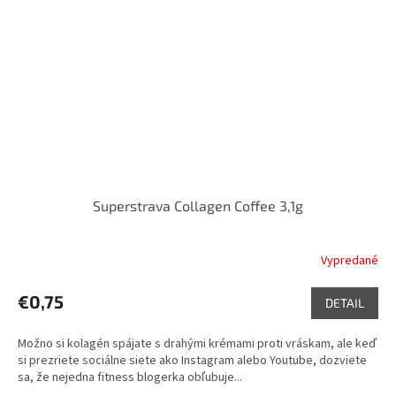
Superstrava Collagen Coffee 3,1g
Vypredané
Priemerné
hodnotenie
produktu
€0,75
DETAIL
je
5,0
Možno si kolagén spájate s drahými krémami proti vráskam, ale keď
z
si prezriete sociálne siete ako Instagram alebo Youtube, dozviete
5
sa, že nejedna fitness blogerka obľubuje...
hviezdičiek.