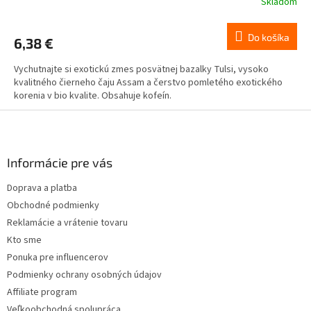
Skladom
Do košíka
6,38 €
Vychutnajte si exotickú zmes posvätnej bazalky Tulsi, vysoko
kvalitného čierneho čaju Assam a čerstvo pomletého exotického
korenia v bio kvalite. Obsahuje kofeín.
Z
á
p
ä
Informácie pre vás
t
Doprava a platba
i
Obchodné podmienky
e
Reklamácie a vrátenie tovaru
Kto sme
Ponuka pre influencerov
Podmienky ochrany osobných údajov
Affiliate program
Veľkoobchodná spolupráca