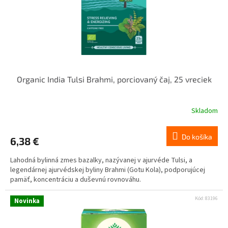
Organic India Tulsi Brahmi, porciovaný čaj, 25 vreciek
Skladom
Do košíka
6,38 €
Lahodná bylinná zmes bazalky, nazývanej v ajurvéde Tulsi, a
legendárnej ajurvédskej byliny Brahmi (Gotu Kola), podporujúcej
pamäť, koncentráciu a duševnú rovnováhu.
Kód:
83196
Novinka