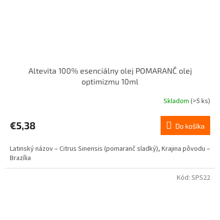
Altevita 100% esenciálny olej POMARANČ olej
optimizmu 10ml
Skladom
(>5 ks)
Priemerné
hodnotenie
produktu
€5,38
Do košíka
je
5,0
Latinský názov – Citrus Sinensis (pomaranč sladký), Krajina pôvodu –
z
Brazília
5
hviezdičiek.
Kód:
SPS22