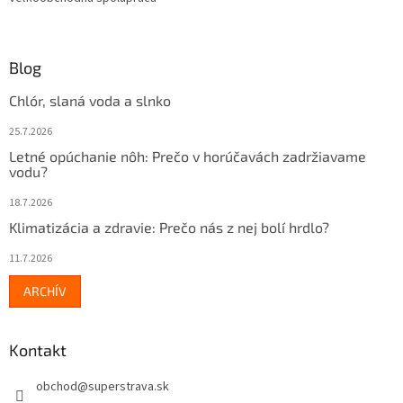
Blog
Chlór, slaná voda a slnko
25.7.2026
Letné opúchanie nôh: Prečo v horúčavách zadržiavame
vodu?
18.7.2026
Klimatizácia a zdravie: Prečo nás z nej bolí hrdlo?
11.7.2026
ARCHÍV
Kontakt
obchod
@
superstrava.sk