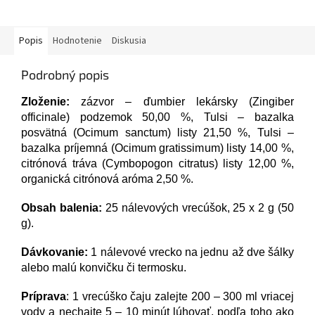
Popis
Hodnotenie
Diskusia
Podrobný popis
Zloženie:
zázvor – ďumbier lekársky (Zingiber
officinale) podzemok 50,00 %, Tulsi – bazalka
posvätná (Ocimum sanctum) listy 21,50 %, Tulsi –
bazalka príjemná (Ocimum gratissimum) listy 14,00 %,
citrónová tráva (Cymbopogon citratus) listy 12,00 %,
organická citrónová aróma 2,50 %.
Obsah balenia:
25 nálevových vrecúšok, 25 x 2 g (50
g).
Dávkovanie:
1 nálevové vrecko na jednu až dve šálky
alebo malú konvičku či termosku.
Príprava
: 1 vrecúško čaju zalejte 200 – 300 ml vriacej
vody a nechajte 5 – 10 minút lúhovať, podľa toho ako