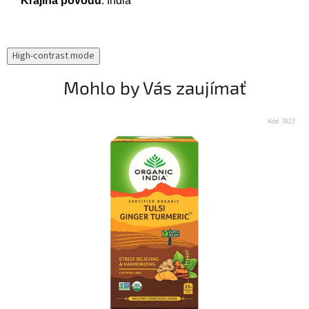
Krajina pôvodu
: India
High-contrast mode
Mohlo by Vás zaujímať
Kód:
7823