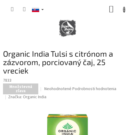
Prejsť
NÁKUP
na
obsah
KOŠÍK
Organic India Tulsi s citrónom a
zázvorom, porciovaný čaj, 25
vreciek
7833
Množstevná
Priemerné
Neohodnotené
Podrobnosti hodnotenia
zľava
hodnotenie
Značka:
Organic India
produktu
je
0,0
z
5
hviezdičiek.