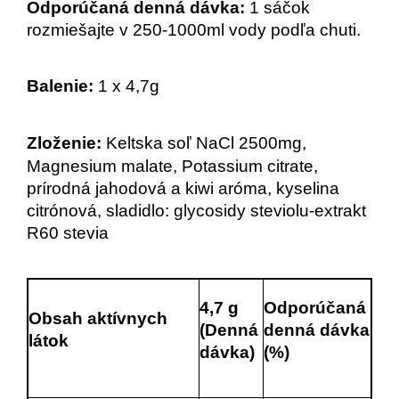
Odporúčaná denná dávka:
 1 sáčok 
rozmiešajte v 250-1000ml vody podľa chuti.
Balenie: 
1 x 4,7g
Zloženie: 
Keltska soľ NaCl 2500mg, 
Magnesium malate, Potassium citrate, 
prírodná jahodová a kiwi aróma, kyselina 
citrónová, sladidlo: glycosidy steviolu-extrakt 
R60 stevia
4,7 g 
Odporúčaná 
Obsah aktívnych 
(Denná 
denná dávka 
látok
dávka)
(%)