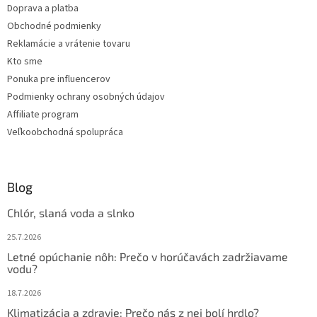
Doprava a platba
i
Obchodné podmienky
e
Reklamácie a vrátenie tovaru
Kto sme
Ponuka pre influencerov
Podmienky ochrany osobných údajov
Affiliate program
Veľkoobchodná spolupráca
Blog
Chlór, slaná voda a slnko
25.7.2026
Letné opúchanie nôh: Prečo v horúčavách zadržiavame
vodu?
18.7.2026
Klimatizácia a zdravie: Prečo nás z nej bolí hrdlo?