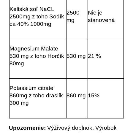
Keltská soľ NaCL 
2500 
Nie je 
2500mg z toho Sodík 
mg
stanovená
ca 40% 1000mg
Magnesium Malate 
530 mg z toho Horčík 
530 mg
21 %
80mg
Potassium citrate 
860mg z toho draslík 
860 mg
15%
300 mg
Upozornenie: 
Výživový doplnok. Výrobok 