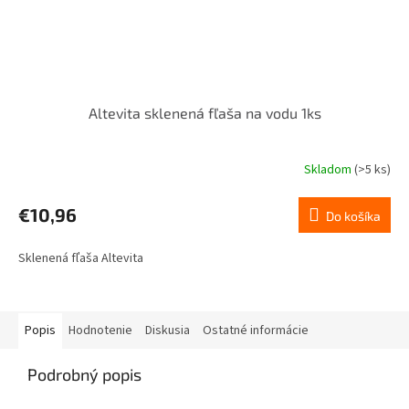
Altevita sklenená fľaša na vodu 1ks
Skladom
(>5 ks)
Priemerné
hodnotenie
produktu
€10,96
Do košíka
je
5,0
Sklenená fľaša Altevita
z
5
hviezdičiek.
Popis
Hodnotenie
Diskusia
Ostatné informácie
Podrobný popis