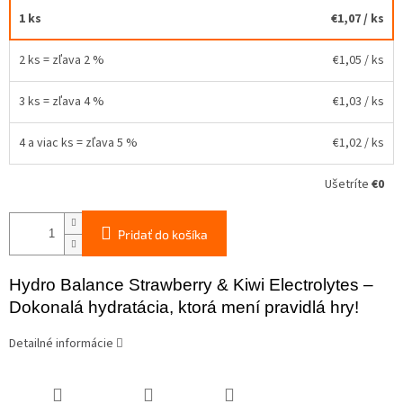
1 ks
€1,07
/ ks
2 ks = zľava 2 %
€1,05
/ ks
3 ks = zľava 4 %
€1,03
/ ks
4 a viac ks = zľava 5 %
€1,02
/ ks
Ušetríte
€0
Pridať do košíka
Hydro Balance Strawberry & Kiwi Electrolytes –
Dokonalá hydratácia, ktorá mení pravidlá hry!
Detailné informácie