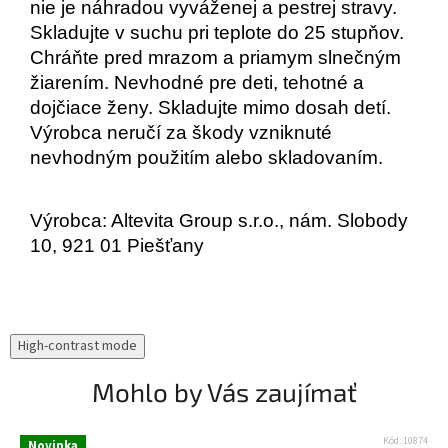
nie je náhradou vyváženej a pestrej stravy. 
Skladujte v suchu pri teplote do 25 stupňov. 
Chráňte pred mrazom a priamym slnečným 
žiarením. Nevhodné pre deti, tehotné a 
dojčiace ženy. Skladujte mimo dosah detí. 
Výrobca neručí za škody vzniknuté 
nevhodným použitím alebo skladovaním.
Výrobca: Altevita Group s.r.o., nám. Slobody 
10, 921 01 Piešťany
High-contrast mode
Mohlo by Vás zaujímať
Kód:
10874
Novinka