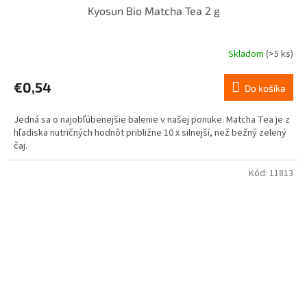
Kyosun Bio Matcha Tea 2 g
Skladom
(>5 ks)
€0,54
Do košíka
Jedná sa o najobľúbenejšie balenie v našej ponuke. Matcha Tea je z
hľadiska nutričných hodnôt približne 10 x silnejší, než bežný zelený
čaj.
Kód:
11813