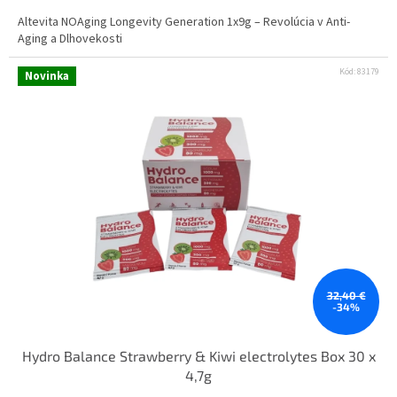
Altevita NOAging Longevity Generation 1x9g – Revolúcia v Anti-
Aging a Dlhovekosti
Kód:
83179
Novinka
32,40 €
-34%
Hydro Balance Strawberry & Kiwi electrolytes Box 30 x
4,7g