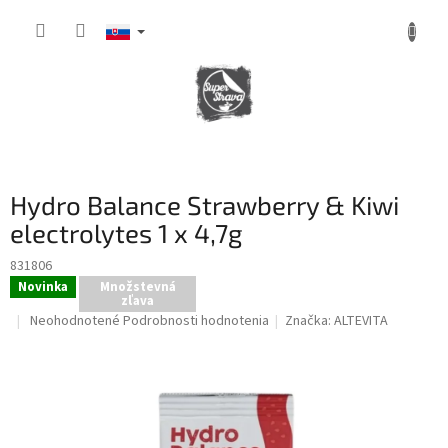
Prejsť
na
obsah
NÁKUPNÝ
KOŠÍK
Hydro Balance Strawberry & Kiwi
electrolytes 1 x 4,7g
831806
Novinka
Množstevná
zľava
Priemerné
Neohodnotené
Podrobnosti hodnotenia
Značka:
ALTEVITA
hodnotenie
produktu
je
0,0
z
5