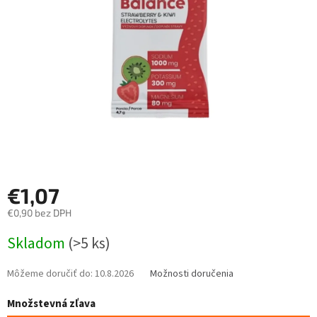
hviezdičiek.
€1,07
€0,90 bez DPH
Jednotková
Skladom
(>5 ks)
cena:
Môžeme doručiť do:
10.8.2026
Možnosti doručenia
Množstevná zľava