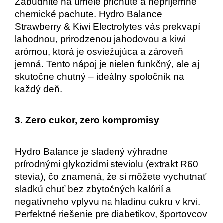
Zabudnite na umelé príchute a nepríjemné 
chemické pachute. Hydro Balance 
Strawberry & Kiwi Electrolytes vás prekvapí 
lahodnou, prirodzenou jahodovou a kiwi 
arómou, ktorá je osviežujúca a zároveň 
jemná. Tento nápoj je nielen funkčný, ale aj 
skutočne chutný – ideálny spoločník na 
každý deň.
3. Zero cukor, zero kompromisy
Hydro Balance je sladený výhradne 
prírodnými glykozidmi steviolu (extrakt R60 
stevia), čo znamená, že si môžete vychutnať 
sladkú chuť bez zbytočných kalórií a 
negatívneho vplyvu na hladinu cukru v krvi. 
Perfektné riešenie pre diabetikov, športovcov 