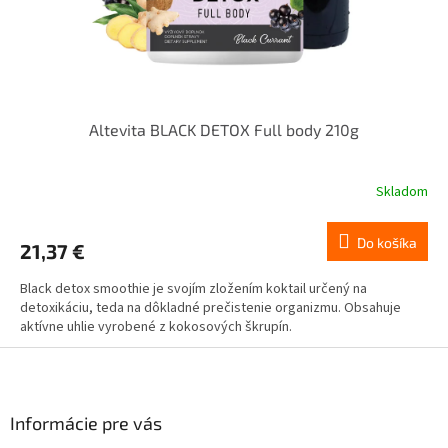
Altevita BLACK DETOX Full body 210g
Skladom
Do košíka
21,37 €
Black detox smoothie je svojím zložením koktail určený na
detoxikáciu, teda na dôkladné prečistenie organizmu. Obsahuje
aktívne uhlie vyrobené z kokosových škrupín.
Z
á
p
ä
Informácie pre vás
t