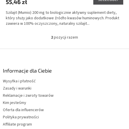
55,46 zł
Szilajit (Mumio) 200 mg to biologicznie aktywny suplement diety,
który służy jako dodatkowe źródło kwasów huminowych. Produkt
zawiera w 100% oczyszczony, naturalny szilajit...
2
pozycji razem
K
o
n
S
t
t
r
o
o
p
Informacje dla Ciebie
l
k
k
Wysyłka i płatność
a
i
Zasady i warunki
l
i
Reklamacje i zwroty towarów
s
Kim jesteśmy
t
Oferta dla influencerów
y
Polityka prywatności
Affiliate program