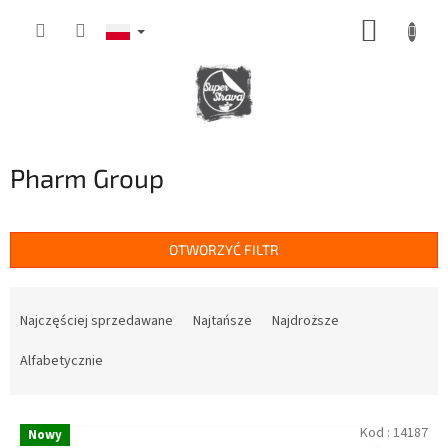
Przejść
KOSZY
do
treści
Pharm Group
OTWORZYĆ FILTR
S
o
Najczęściej sprzedawane
Najtańsze
Najdroższe
r
t
Alfabetycznie
o
w
L
a
Kod :
14187
Nowy
i