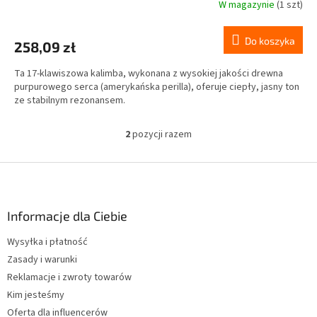
W magazynie
(1 szt)
Do koszyka
258,09 zł
Ta 17-klawiszowa kalimba, wykonana z wysokiej jakości drewna
purpurowego serca (amerykańska perilla), oferuje ciepły, jasny ton
ze stabilnym rezonansem.
2
pozycji razem
K
o
n
S
t
t
r
o
o
p
Informacje dla Ciebie
l
k
k
Wysyłka i płatność
a
i
Zasady i warunki
l
i
Reklamacje i zwroty towarów
s
Kim jesteśmy
t
Oferta dla influencerów
y