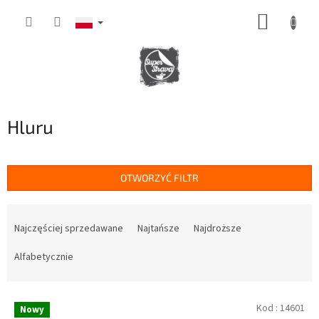
Przejść
KOSZY
do
treści
Hluru
OTWORZYĆ FILTR
S
o
Najczęściej sprzedawane
Najtańsze
Najdroższe
r
t
Alfabetycznie
o
w
L
a
Kod :
14601
Nowy
i