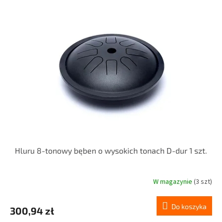
n
s
i
t
e
a
p
p
r
r
o
o
d
d
u
u
k
k
t
t
ó
ó
w
w
Hluru 8-tonowy bęben o wysokich tonach D-dur 1 szt.
W magazynie
(3 szt)
Do koszyka
300,94 zł