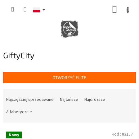
Przejść
KOSZY
do
treści
GiftyCity
OTWORZYĆ FILTR
S
o
Najczęściej sprzedawane
Najtańsze
Najdroższe
r
t
Alfabetycznie
o
w
L
a
Kod :
83157
Nowy
i