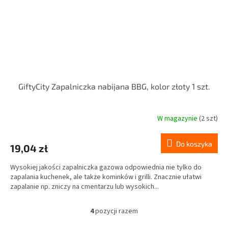
GiftyCity Zapalniczka nabijana BBG, kolor złoty 1 szt.
W magazynie
(2 szt)
Do koszyka
19,04 zł
Wysokiej jakości zapalniczka gazowa odpowiednia nie tylko do
zapalania kuchenek, ale także kominków i grilli. Znacznie ułatwi
zapalanie np. zniczy na cmentarzu lub wysokich...
4
pozycji razem
K
o