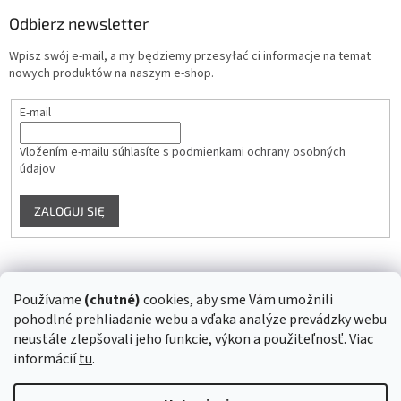
Odbierz newsletter
Wpisz swój e-mail, a my będziemy przesyłać ci informacje na temat
nowych produktów na naszym e-shop.
E-mail
Vložením e-mailu súhlasíte s
podmienkami ochrany osobných
údajov
ZALOGUJ SIĘ
Instagram
Používame
(chutné)
cookies, aby sme Vám umožnili
pohodlné prehliadanie webu a vďaka analýze prevádzky webu
Śledź na Instagramie
neustále zlepšovali jeho funkcie, výkon a použiteľnosť. Viac
informácií
tu
.
Opracował Shoptet