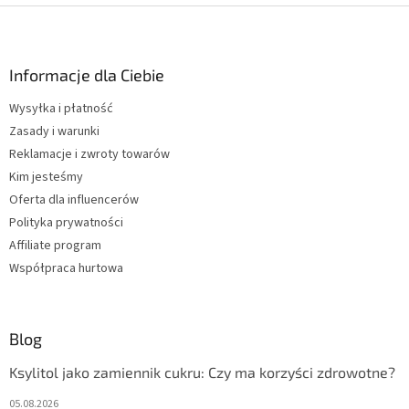
n
S
t
t
r
o
o
p
Informacje dla Ciebie
l
k
k
Wysyłka i płatność
a
i
Zasady i warunki
l
i
Reklamacje i zwroty towarów
s
Kim jesteśmy
t
Oferta dla influencerów
y
Polityka prywatności
Affiliate program
Współpraca hurtowa
Blog
Ksylitol jako zamiennik cukru: Czy ma korzyści zdrowotne?
05.08.2026