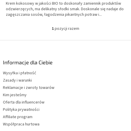
Krem kokosowy w jakości BIO to doskonały zamiennik produktów
odzwierzęcych, ma delikatny słodki smak. Doskonale się nadaje do
zagęszczania sosów, łagodzenia pikantnych potraw i...
1
pozycji razem
K
o
n
S
t
t
r
o
o
p
Informacje dla Ciebie
l
k
k
Wysyłka i płatność
a
i
Zasady i warunki
l
i
Reklamacje i zwroty towarów
s
Kim jesteśmy
t
Oferta dla influencerów
y
Polityka prywatności
Affiliate program
Współpraca hurtowa