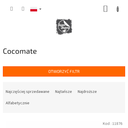
Przejść
KOSZY
do
treści
Cocomate
OTWORZYĆ FILTR
S
o
Najczęściej sprzedawane
Najtańsze
Najdroższe
r
t
Alfabetycznie
o
w
L
a
Kod :
11876
i