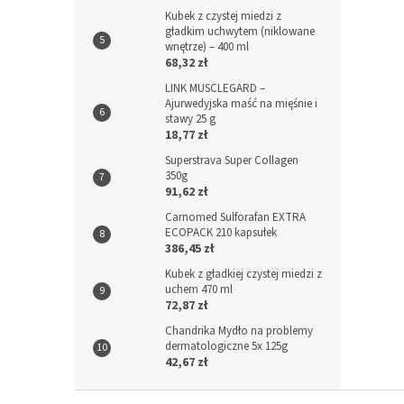
Kubek z czystej miedzi z
gładkim uchwytem (niklowane
wnętrze) – 400 ml
68,32 zł
LINK MUSCLEGARD –
Ajurwedyjska maść na mięśnie i
stawy 25 g
18,77 zł
Superstrava Super Collagen
350g
91,62 zł
Carnomed Sulforafan EXTRA
ECOPACK 210 kapsułek
386,45 zł
Kubek z gładkiej czystej miedzi z
uchem 470 ml
72,87 zł
Chandrika Mydło na problemy
dermatologiczne 5x 125g
42,67 zł
S