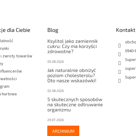
je dla Ciebie
Blog
Kontakt
łatność
Ksylitol jako zamiennik
obch
cukru: Czy ma korzyści
runki
0940 6
zdrowotne?
 i zwroty towarów
Super
05.08.2026
my
super
Jak naturalnie obniżyć
influencerów
poziom cholesterolu?
Super
ywatności
Oto nasze wskazówki!
rogram
02.08.2026
 hurtowa
5 skutecznych sposobów
na skuteczne odtruwanie
organizmu
29.07.2026
ARCHIWUM