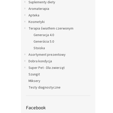
z
Suplementy diety
n
Aromaterapia
y
Apteka
Kosmetyki
Terapia światłem czerwonym
Generacja 4.0
Generácia 5.0
Stoiska
Asortyment prezentowy
Dobra kondycja
Super Pet - Dla zwierząt
Szungit
Miksery
Testy diagnostyczne
Facebook