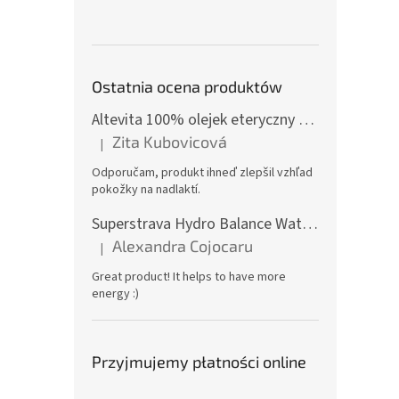
Ostatnia ocena produktów
Altevita 100% olejek eteryczny KAMFORA – Olejek pozytywnej energii 10ml
Zita Kubovicová
|
Ocena produktu to 5 na 5 gwiazdek.
Odporučam, produkt ihneď zlepšil vzhľad
pokožky na nadlaktí.
Superstrava Hydro Balance Watermelon electrolytes Box 30 x 4,7g
Alexandra Cojocaru
|
Ocena produktu to 5 na 5 gwiazdek.
Great product! It helps to have more
energy :)
Przyjmujemy płatności online