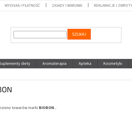
WYSYŁKA I PŁATNOŚĆ
ZASADY I WARUNKI
REKLAMACJE I ZWRO
SZUKAJ
Suplementy diety
Aromaterapia
Apteka
Kosmetyki
BON
leziono towarów marki
BIOBON
...