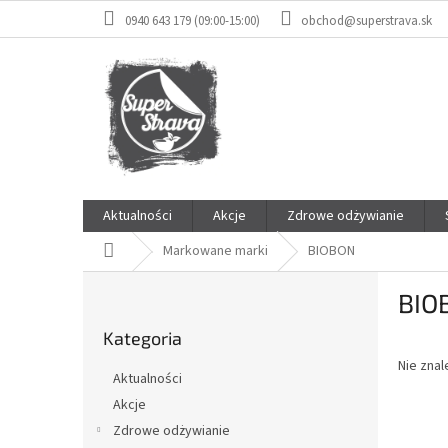
Przejść
0940 643 179 (09:00-15:00)
obchod@superstrava.sk
do
treści
Aktualności
Akcje
Zdrowe odżywianie
Home
Markowane marki
BIOBON
P
BIO
a
Pominąć
s
Kategoria
kategorie
e
Nie zna
k
Aktualności
b
Akcje
o
Zdrowe odżywianie
c