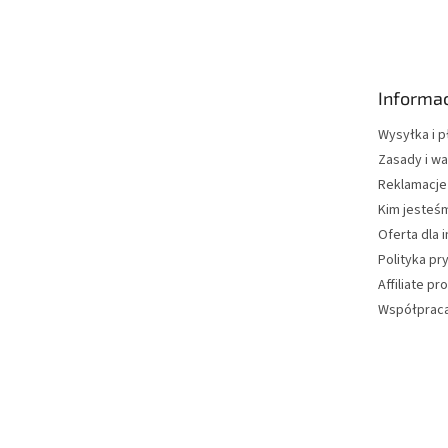
t
o
p
k
Informac
a
Wysyłka i p
Zasady i wa
Reklamacje
Kim jesteś
Oferta dla 
Polityka pr
Affiliate p
Współpraca